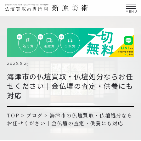
金仏壇の買取専門店新原美術とは？
仏壇買取サービス
買取ステップ・お仏壇処分の流れ
ブログ
2026.6.25
海津市の仏壇買取・仏壇処分ならお任
北陸三県外の方
せください｜金仏壇の査定・供養にも
よくあるご質問
対応
お申し込み・お問い合わせ
協力店募集について
TOP
>
ブログ
>
海津市の仏壇買取・仏壇処分なら
お任せください｜金仏壇の査定・供養にも対応
お申し込み・お問い合わせ