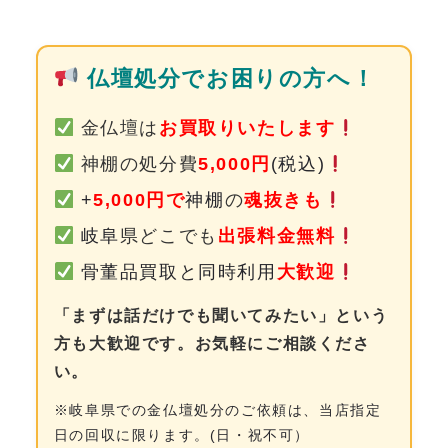
0120-962-856
受付時間：24時間受付 定休日：なし
仏壇処分でお困りの方へ！
金仏壇は
お買取りいたします
神棚の処分費
5,000円
(税込)
+
5,000円で
神棚
の
魂抜きも
岐阜
県どこでも
出張料金無料
骨董品買取と同時利用
大歓迎
「まずは話だけでも聞いてみたい」という
方も大歓迎です。お気軽にご相談くださ
い。
※岐阜県での金仏壇処分のご依頼は、当店指定
日の回収に限ります。(日・祝不可）