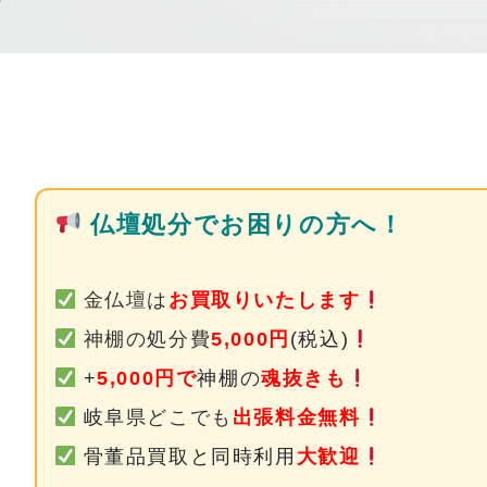
仏壇処分でお困りの方へ！
金仏壇は
お買取りいたします
神棚の処分費
5,000円
(税込)
+
5,000円で
神棚
の
魂抜きも
岐阜
県どこでも
出張料金無料
骨董品買取と同時利用
大歓迎