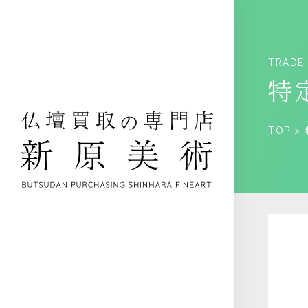
TRADE
特
TOP
>