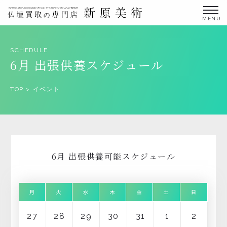
金仏壇の買取専門店新原美術とは？
SCHEDULE
6月 出張供養スケジュール
仏壇買取サービス
買取ステップ・お仏壇処分の流れ
TOP
>
イベント
ブログ
北陸三県外の方
よくあるご質問
6月 出張供養可能スケジュール
お申し込み・お問い合わせ
協力店募集について
月
火
水
木
金
土
日
27
28
29
30
31
1
2
お申し込み・お問い合わせ