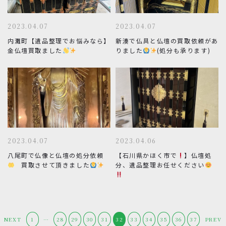
2023.04.07
2023.04.07
内灘町【遺品整理でお悩みなら】
新湊で仏具と仏壇の買取依頼があ
金仏壇買取ました
りました
(処分も承ります)
2023.04.07
2023.04.06
八尾町で仏像と仏壇の処分依頼
【石川県かほく市で
】仏壇処
買取させて頂きました
分、遺品整理お任せください
NEXT
1
…
28
29
30
31
32
33
34
35
36
37
PREV