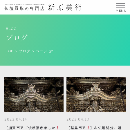
金仏壇の買取専門店新原美術とは？
BLOG
ブログ
仏壇買取サービス
買取ステップ・お仏壇処分の流れ
TOP
>
ブログ
>
ページ 32
ブログ
北陸三県外の方
よくあるご質問
お申し込み・お問い合わせ
協力店募集について
2023.04.14
2023.04.13
お申し込み・お問い合わせ
【加賀市でご依頼頂きました
【輪島市で
】お仏壇処分、遺