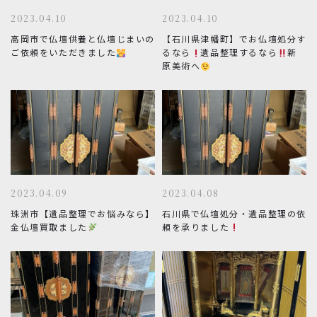
2023.04.10
2023.04.10
高岡市で仏壇供養と仏壇じまいの
【石川県津幡町】でお仏壇処分す
ご依頼をいただきました
るなら
遺品整理するなら
新
原美術へ
2023.04.09
2023.04.08
珠洲市【遺品整理でお悩みなら】
石川県で仏壇処分・遺品整理の依
金仏壇買取ました
頼を承りました