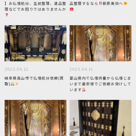
0120-962-856
】お仏壇処分、生前整理、遺品整
品整理するなら
新原美術へ
理などでお困りではありませんか
受付時間：24時間受付 定休日：なし
2023.04.12
2023.04.11
岐阜県高山市で仏壇処分依頼(買
富山県内で仏壇供養から仏壇じま
取)
いまで最安値でご依頼お受けして
います