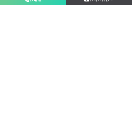
金仏壇の買取専門店新原美術とは？
サービス内容
買取ステップ
ブログ
お申し込み・お問い合わせ
個人情報の取り扱いについて