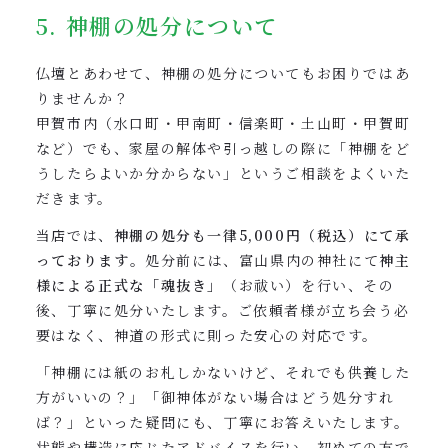
5. 神棚の処分について
仏壇とあわせて、神棚の処分についてもお困りではあ
りませんか？
甲賀市内（水口町・甲南町・信楽町・土山町・甲賀町
など）でも、家屋の解体や引っ越しの際に「神棚をど
うしたらよいか分からない」というご相談をよくいた
だきます。
当店では、
神棚の処分も一律5,000円（税込）にて承
っております
。処分前には、富山県内の神社にて
神主
様による正式な「魂抜き」
（お祓い）を行い、その
後、丁寧に処分いたします。ご依頼者様が立ち会う必
要はなく、神道の形式に則った安心の対応です。
「神棚には紙のお札しかないけど、それでも供養した
方がいいの？」「御神体がない場合はどう処分すれ
ば？」といった疑問にも、丁寧にお答えいたします。
状態や構造に応じたアドバイスを行い、初めての方で