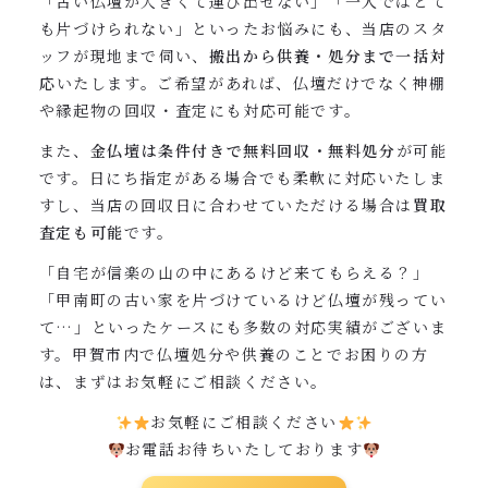
「古い仏壇が大きくて運び出せない」「一人ではとて
も片づけられない」といったお悩みにも、当店のスタ
ッフが現地まで伺い、
搬出から供養・処分まで一括対
応
いたします。ご希望があれば、仏壇だけでなく神棚
や縁起物の回収・査定にも対応可能です。
また、
金仏壇は条件付きで無料回収・無料処分
が可能
です。日にち指定がある場合でも柔軟に対応いたしま
すし、当店の回収日に合わせていただける場合は
買取
査定も可能
です。
「自宅が信楽の山の中にあるけど来てもらえる？」
「甲南町の古い家を片づけているけど仏壇が残ってい
て…」といったケースにも多数の対応実績がございま
す。甲賀市内で仏壇処分や供養のことでお困りの方
は、まずはお気軽にご相談ください。
お気軽にご相談ください
お電話お待ちいたしております