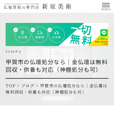
金仏壇の買取専門店新原美術とは？
仏壇買取サービス
買取ステップ・お仏壇処分の流れ
ブログ
2025.8.5
甲賀市の仏壇処分なら｜金仏壇は無料
北陸三県外の方
回収・供養も対応（神棚処分も可）
よくあるご質問
お申し込み・お問い合わせ
TOP
>
ブログ
>
甲賀市の仏壇処分なら｜金仏壇は
無料回収・供養も対応（神棚処分も可）
協力店募集について
お申し込み・お問い合わせ