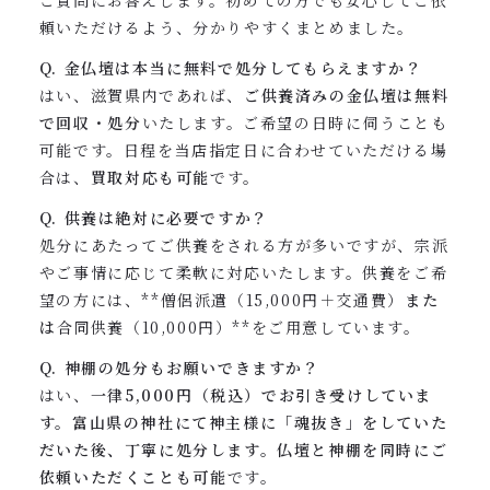
ご質問にお答えします。初めての方でも安心してご依
頼いただけるよう、分かりやすくまとめました。
Q. 金仏壇は本当に無料で処分してもらえますか？
はい、滋賀県内であれば、
ご供養済みの金仏壇は無料
で回収・処分
いたします。ご希望の日時に伺うことも
可能です。日程を当店指定日に合わせていただける場
合は、
買取対応も可能
です。
Q. 供養は絶対に必要ですか？
処分にあたってご供養をされる方が多いですが、宗派
やご事情に応じて柔軟に対応いたします。供養をご希
望の方には、**僧侶派遣（15,000円＋交通費）
また
は
合同供養（10,000円）**をご用意しています。
Q. 神棚の処分もお願いできますか？
はい、
一律5,000円（税込）でお引き受けしていま
す。富山県の神社にて神主様に「魂抜き」をしていた
だいた後、丁寧に処分します。仏壇と神棚を同時にご
依頼いただくことも可能
です。