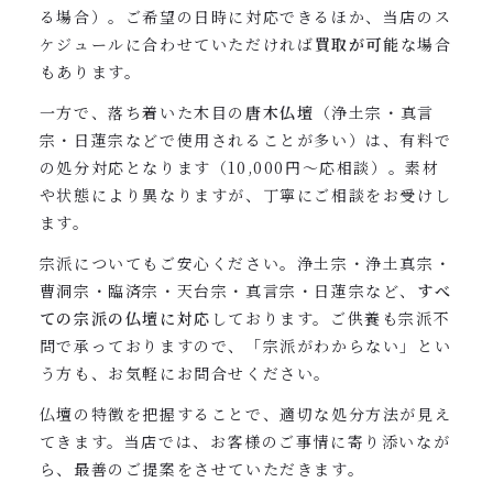
る場合）。ご希望の日時に対応できるほか、当店のス
ケジュールに合わせていただければ
買取が可能
な場合
もあります。
一方で、落ち着いた木目の
唐木仏壇
（浄土宗・真言
宗・日蓮宗などで使用されることが多い）は、有料で
の処分対応となります（10,000円〜応相談）。素材
や状態により異なりますが、丁寧にご相談をお受けし
ます。
宗派についてもご安心ください。浄土宗・浄土真宗・
曹洞宗・臨済宗・天台宗・真言宗・日蓮宗など、
すべ
ての宗派の仏壇に対応
しております。ご供養も宗派不
問で承っておりますので、「宗派がわからない」とい
う方も、お気軽にお問合せください。
仏壇の特徴を把握することで、適切な処分方法が見え
てきます。当店では、お客様のご事情に寄り添いなが
ら、最善のご提案をさせていただきます。