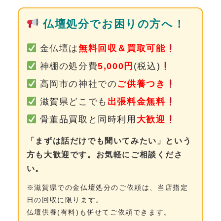
0120-962-856
仏壇処分でお困りの方へ！
受付時間：24時間受付 定休日：なし
金仏壇は
無料回収＆買取可能
神棚の処分費
5,000円
(税込)
高岡市の神社での
ご供養つき
滋賀
県どこでも
出張料金無料
骨董品買取と同時利用
大歓迎
「まずは話だけでも聞いてみたい」という
方も大歓迎です。お気軽にご相談くださ
い。
※滋賀県での金仏壇処分のご依頼は、当店指定
日の回収に限ります。
仏壇供養(有料)も併せてご依頼できます。