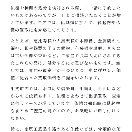
仏壇や神棚の処分を検討される際、「一緒に手放した
いものがあるのですが…」とご相談いただくことが増
えています。当店では、仏具類に加えて、
縁起物や仏
像の買取にも対応
しております。
たとえば、恵比寿様や大黒天様の木彫像、金属製の七
福神、銀や錫製の干支の置物、布袋様や達磨、さらに
は古い仏像や香炉など。ご家庭で長年大切にされてき
たこれらの品は、処分するには忍びないものです。当
店では、
専門の鑑定士が一つひとつ丁寧に拝見し、価
値に見合った買取価格をご提示いたします
。
甲賀市内では、水口町や信楽町、甲南町、土山町など
からのご依頼も多く、仏壇とあわせて出張買取・査定
に伺うケースが増えています。
仏壇の搬出時に縁起物
もまとめて査定可能
ですので、お気軽にお申し付けく
ださい。
特に、金属工芸品や銘のある仏像などは、骨董的な価