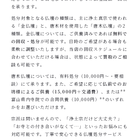
を承ります。
処分対象となる仏壇の種類は、主に浄土真宗で使われ
る「金仏壇」と、唐木材を使用した「唐木仏壇」の2
種類。金仏壇については、ご供養済みであれば
無料で
の回収・処分
が可能です。日時のご希望がある場合も
柔軟に調整いたしますが、当店の回収スケジュールに
合わせていただける場合は、状態によって
買取のご相
談
も可能です。
唐木仏壇については、有料処分（10,000円〜・要相
談）にて承ります。また、ご希望に応じて
仏前でのお
坊様によるご供養（15,000円＋交通費）
、または**
富山県内寺院での合同供養（10,000円）**のいずれ
かをお選びいただけます。
宗派は問いませんので、「浄土宗だけど大丈夫？」
「お寺との付き合いがなくて…」といったお悩みにも
対応可能です。丁寧で安心できる仏壇処分サービス