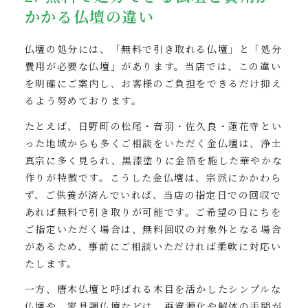
かかる仏壇の違い
仏壇の処分には、「無料で引き取れる仏壇」と「処分
費用が必要な仏壇」があります。当店では、この違い
を明確にご案内し、お客様のご負担をできるだけ抑え
るよう努めております。
たとえば、日野町の松尾・音羽・佐久良・蓮花寺とい
った地域からも多くご相談をいただく金仏壇は、浄土
真宗に多く見られ、黒漆塗りに金箔を施した華やかな
作りが特徴です。こうした金仏壇は、宗派にかかわら
ず、ご供養が済んでいれば、当店の指定日での回収で
あれば無料で引き取りが可能です。ご希望の日にちを
ご指定いただく場合は、無料回収の対象外となる場合
があるため、事前にご相談いただければ柔軟に対応い
たします。
一方、唐木仏壇と呼ばれる木目を活かしたシンプルな
仏壇や、家具調仏壇などは、再資源化や解体の手間が