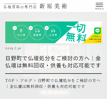
金仏壇の買取専門店新原美術とは？
仏壇買取サービス
買取ステップ・お仏壇処分の流れ
ブログ
2025.7.30
日野町で仏壇処分をご検討の方へ｜金
北陸三県外の方
仏壇は無料回収・供養も対応可能です
よくあるご質問
お申し込み・お問い合わせ
TOP
>
ブログ
>
日野町で仏壇処分をご検討の方へ
｜金仏壇は無料回収・供養も対応可能です
協力店募集について
お申し込み・お問い合わせ