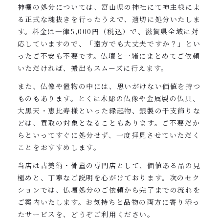
神棚の処分については、富山県の神社にて神主様によ
る正式な魂抜きを行ったうえで、適切に処分いたしま
す。料金は一律5,000円（税込）で、滋賀県全域に対
応していますので、「遠方でも大丈夫ですか？」とい
ったご不安も不要です。仏壇と一緒にまとめてご依頼
いただければ、搬出もスムーズに行えます。
また、仏像や置物の中には、思いがけない価値を持つ
ものもあります。とくに木彫の仏像や金属製の仏具、
大黒天・恵比寿様といった縁起物、銀製の干支飾りな
どは、買取の対象となることもあります。ご不要だか
らといってすぐに処分せず、一度拝見させていただく
ことをおすすめします。
当店は古美術・骨董の専門店として、価値ある品の見
極めと、丁寧なご説明を心がけております。次のセク
ションでは、仏壇処分のご依頼から完了までの流れを
ご案内いたします。お気持ちと品物の両方に寄り添っ
たサービスを、どうぞご利用ください。