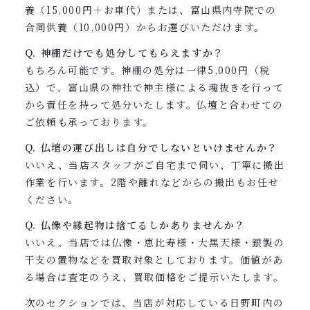
養（15,000円＋お車代）または、富山県内寺院での
合同供養（10,000円）からお選びいただけます。
Q. 神棚だけでも処分してもらえますか？
もちろん可能です。神棚の処分は一律5,000円（税
込）で、富山県の神社で神主様による魂抜きを行って
から責任を持って処分いたします。仏壇と合わせての
ご依頼も承っております。
Q. 仏壇の運び出しは自分でしないといけませんか？
いいえ、当店スタッフがご自宅まで伺い、丁寧に搬出
作業を行います。2階や離れなどからの搬出もお任せ
ください。
Q. 仏像や縁起物は捨てるしかありませんか？
いいえ、当店では仏像・恵比寿様・大黒天様・銀製の
干支の置物などを買取対象としております。価値があ
る場合は査定のうえ、買取価格をご提示いたします。
次のセクションでは、当店が対応している日野町内の