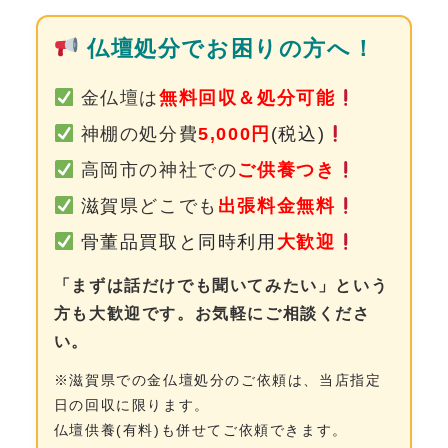
0120-962-856
仏壇処分でお困りの方へ！
受付時間：24時間受付 定休日：なし
金仏壇は
無料回収＆処分可能
神棚の処分費
5,000円
(税込)
高岡市の神社での
ご供養つき
滋賀
県どこでも
出張料金無料
骨董品買取と同時利用
大歓迎
「まずは話だけでも聞いてみたい」という
方も大歓迎です。お気軽にご相談くださ
い。
※滋賀県での金仏壇処分のご依頼は、当店指定
日の回収に限ります。
仏壇供養(有料)も併せてご依頼できます。