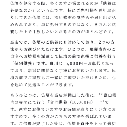
仏壇を処分する際、多くの方が悩まれるのが「供養は
必要なのか」という点です。特にご先祖様を長年お祀
りしてきた仏壇には、深い感謝の気持ちや思い出が込
められており、単に処分するのではなく、きちんと供
養した上で手放したいとお考えの方がほとんどです。
当店では、
仏壇のご供養にも対応しており、2つの方
法からお選びいただけます。ひとつは、飛騨市内のご
自宅へお坊様を派遣して仏壇の前で直接ご供養を行う
「個別供養」です。費用は15,000円＋お車代
となっ
ており、宗派に関係なく丁寧にお勤めいたします。仏
壇の前でご家族もご一緒にご焼香いただけるため、心
を込めて見送ることができます。
もうひとつは、仏壇を当店が搬出した後に、**富山県
内の寺院にて行う「合同供養（10,000円）」**で
す。遠方にお住まいの方やお時間が取りにくい方にお
すすめで、多くの方がこちらの方法を選ばれていま
す。ご供養が完了した後は、仏壇を責任をもって適切