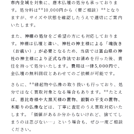
市内全域
を対象に、唐木仏壇の処分も承っておりま
す。処分料は**10,000円から（要ご相談）**となり
ますが、サイズや状態を確認したうえで適切にご案内
いたします。
また、
神棚の処分
をご希望の方にも対応しておりま
す。神棚は仏壇と違い、
神社の神主様による「魂抜き
（お祓い）」が必要
となるため、当店では
富山県の神
社の神主様により正式な作法でお清め
を行った後、責
任を持って処分いたします。
費用は一律5,000円
で、
金仏壇の無料回収とあわせてのご依頼が可能です。
さらに、**縁起物や仏像の取り扱いも行っており、処
分ではなく買取対象となる場合もあります。**たとえ
ば、
恵比寿様や大黒天様の置物、銀製の干支の置物、
木彫りの仏像など
は、丁寧に査定のうえ買取対応いた
します。「価値があるか分からないけれど、捨ててし
まうのは忍びない…」という場合も、ぜひ一度ご相談
ください。