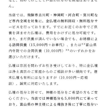
など、初めてのことで戸惑われるのも無理はありませ
ん。
当店では、
飛騨市古川町・神岡町・河合町・宮川町な
ど市内全域を対象に、金仏壇の無料回収・無料処分サ
ービス
を行っております。すでにお近くのお寺でご供
養を済ませた仏壇は、費用をかけずに処分可能です。
また、まだ供養が済んでいない場合でも、
お坊様によ
る訪問供養（15,000円＋お車代）
、または**富山県
内寺院での合同供養（10,000円）**のいずれかをお
選びいただけます。
仏壇は宗派を問わずお引き受けしており、特に金仏壇
は浄土真宗のご家庭からのご相談が多い傾向です。唐
木仏壇も有料にはなりますが（10,000円〜応相
談）、誠実に対応いたします。
仏壇の処分と併せて、神棚の処分をご希望の方もご安
心ください。
当店では神棚処分も5,000円にて承って
おり、富山県の神主様による魂抜き後に丁寧に処分い