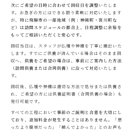
次に
ご希望の日時に合わせて回収日を調整
いたしま
す。お急ぎの方にはできる限り柔軟に対応いたします
が、
特に飛騨市の一部地域（例：神岡町・宮川町な
ど）は訪問スケジュールの都合上、日程調整に余裕を
もってご相談いただくと安心です。
回収当日は、スタッフが仏壇や神棚を丁寧に搬出いた
します。すでにご供養が済んでいる場合はそのまま回
収へ、
供養をご希望の場合は、事前にご案内した方法
（訪問供養または合同供養）に沿って対応
いたしま
す。
回収後、仏壇や神棚は適切な方法で処分または供養さ
れ、ご希望の方には供養証明書（合同供養の場合）も
発行可能です。
すべての工程において
事前のご説明と合意を大切にし
ており、追加料金が発生することはありません。
「思
ったより簡単だった」「頼んでよかった」とのお声も