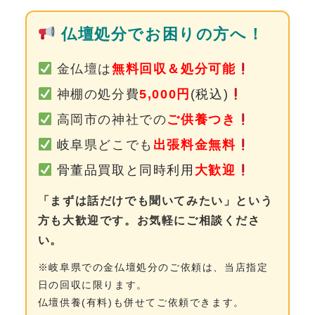
0120-962-856
仏壇処分でお困りの方へ！
受付時間：24時間受付 定休日：なし
金仏壇は
無料回収＆処分可能
神棚の処分費
5,000円
(税込)
高岡市の神社での
ご供養つき
岐阜
県どこでも
出張料金無料
骨董品買取と同時利用
大歓迎
「まずは話だけでも聞いてみたい」という
方も大歓迎です。お気軽にご相談くださ
い。
※岐阜県での金仏壇処分のご依頼は、当店指定
日の回収に限ります。
仏壇供養(有料)も併せてご依頼できます。