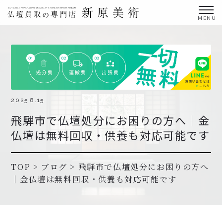
金仏壇の買取専門店新原美術とは？
仏壇買取サービス
買取ステップ・お仏壇処分の流れ
ブログ
2025.8.15
飛騨市で仏壇処分にお困りの方へ｜金
北陸三県外の方
仏壇は無料回収・供養も対応可能です
よくあるご質問
お申し込み・お問い合わせ
TOP
>
ブログ
>
飛騨市で仏壇処分にお困りの方へ
｜金仏壇は無料回収・供養も対応可能です
協力店募集について
お申し込み・お問い合わせ