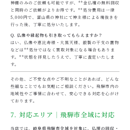
神棚のみのご依頼も可能ですが、**金仏壇の無料回収
と同時のご依頼がよりお得です。**処分費用は一律
5,000円で、富山県の神社にて神主様による魂抜きを
行った後、丁寧に処分いたします。
Q. 仏像や縁起物も引き取ってもらえますか？
はい、仏像や恵比寿様・大黒天様、銀製の干支の置物
などは**処分ではなく買取対象になる場合もありま
す。**状態を拝見したうえで、丁寧に査定いたしま
す。
その他、ご不安な点やご不明なことがあれば、どんな
些細なことでもお気軽にご相談ください。飛騨市内の
地域性やご事情に合わせて、安心できる対応を心がけ
ております。
7. 対応エリア｜飛騨市全域に対応
当店では、
岐阜県飛騨市全域を対象に、仏壇の回収・