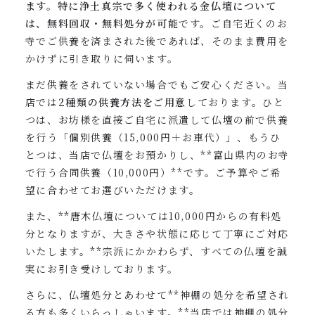
ます。特に浄土真宗で多く使われる金仏壇について
は、無料回収・無料処分が可能
です。ご自宅近くのお
寺でご供養を済まされた後であれば、そのまま費用を
かけずに引き取りに伺います。
まだ供養をされていない場合でもご安心ください。当
店では
2種類の供養方法をご用意
しております。ひと
つは、お坊様を直接ご自宅に派遣して仏壇の前で供養
を行う「個別供養（15,000円＋お車代）」、もうひ
とつは、当店で仏壇をお預かりし、**富山県内のお寺
で行う合同供養（10,000円）**です。ご予算やご希
望に合わせてお選びいただけます。
また、**唐木仏壇については10,000円からの有料処
分となりますが、大きさや状態に応じて丁寧にご対応
いたします。**宗派にかかわらず、すべての仏壇を誠
実にお引き受けしております。
さらに、仏壇処分とあわせて**神棚の処分を希望され
る方も多くいらっしゃいます。**当店では神棚の処分