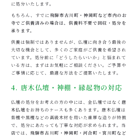
に処分いたします。
もちろん、すでに
飛騨市古川町・神岡町など市内のお
寺でご供養済みの場合は、供養料不要で回収・処分を
承ります。
供養は強制ではありませんが、仏壇に向き合う最後の
大切な機会として、多くのご家庭がご供養を希望され
ています。処分前に「どうしたらいいか」と悩まれて
いる方は、まずはお気軽にご相談ください。ご予算や
ご事情に応じて、最適な方法をご提案いたします。
4. 唐木仏壇・神棚・縁起物の対応
仏壇の処分をお考えの方の中には、金仏壇ではなく
唐
木仏壇
をお持ちのケースも多くあります。唐木仏壇は
紫檀や黒檀などの高級木材を用いた重厚な造りが特徴
で、処分にあたっても丁寧な対応が求められます。当
店では、
飛騨市古川町・神岡町・河合町・宮川町など