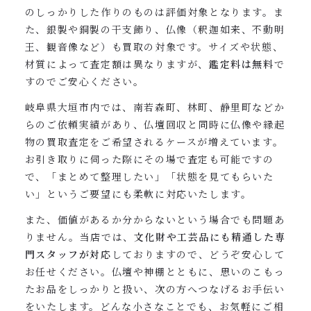
のしっかりした作りのものは評価対象となります。ま
た、銀製や銅製の干支飾り、仏像（釈迦如来、不動明
王、観音像など）も買取の対象です。サイズや状態、
材質によって査定額は異なりますが、
鑑定料は無料
で
すのでご安心ください。
岐阜県大垣市内では、南若森町、林町、静里町などか
らのご依頼実績があり、仏壇回収と同時に仏像や縁起
物の買取査定をご希望されるケースが増えています。
お引き取りに伺った際にその場で査定も可能ですの
で、「まとめて整理したい」「状態を見てもらいた
い」というご要望にも柔軟に対応いたします。
また、価値があるか分からないという場合でも問題あ
りません。当店では、
文化財や工芸品にも精通した専
門スタッフが対応
しておりますので、どうぞ安心して
お任せください。仏壇や神棚とともに、思いのこもっ
たお品をしっかりと扱い、次の方へつなげるお手伝い
をいたします。どんな小さなことでも、お気軽にご相