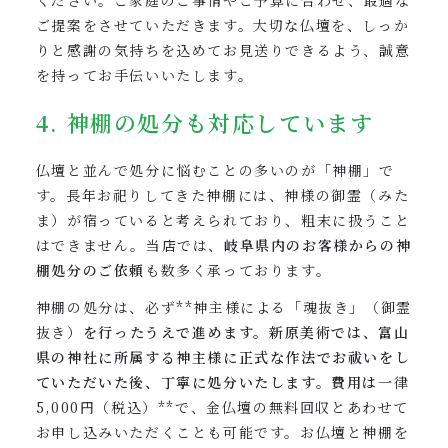
ください。ご家庭のご事情やご予算に合わせ、最適な
ご提案をさせていただきます。大切な仏壇を、しっか
りと感謝の気持ちを込めてお見送りできるよう、誠意
を持ってお手伝いいたします。
4. 神棚の処分も対応しています
仏壇と並んで処分に悩むことの多いのが「神棚」で
す。長年お祀りしてきた神棚には、神様の御霊（みた
ま）が宿っていると考えられており、粗末に扱うこと
はできません。当店では、
岐阜県内のお客様からの神
棚処分のご依頼
も数多く承っております。
神棚の処分は、必ず**神主様による「魂抜き」（御霊
抜き）
を行ったうえで進めます。新原美術では、富山
県の神社に所属する神主様に正式な作法でお祓いをし
ていただいた後、丁寧に処分いたします。費用は
一律
5,000円（税込）**で、金仏壇の無料回収とあわせて
お申し込みいただくことも可能です。お仏壇と神棚を