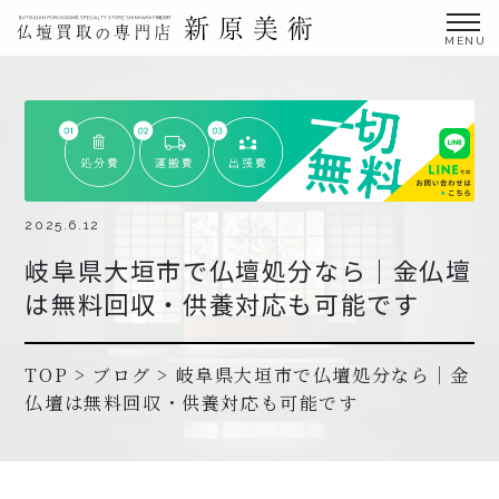
金仏壇の買取専門店新原美術とは？
仏壇買取サービス
買取ステップ・お仏壇処分の流れ
ブログ
2025.6.12
岐阜県大垣市で仏壇処分なら｜金仏壇
北陸三県外の方
は無料回収・供養対応も可能です
よくあるご質問
お申し込み・お問い合わせ
TOP
>
ブログ
>
岐阜県大垣市で仏壇処分なら｜金
仏壇は無料回収・供養対応も可能です
協力店募集について
お申し込み・お問い合わせ