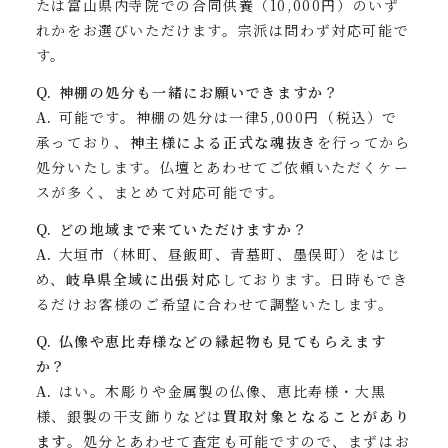
たは富山県内寺院での合同供養（10,000円）のいず
れかをお選びいただけます。宗派は問わず対応可能で
す。
Q. 神棚の処分も一緒にお願いできますか？
A.
可能です。神棚の処分は一律5,000円（税込）で
承っており、
神主様による正式な魂抜き
を行ってから
処分いたします。仏壇とあわせてご依頼いただくケー
スが多く、まとめて対応可能です。
Q. どの地域まで来ていただけますか？
A.
大垣市（林町、昼飯町、青墓町、墨俣町）をはじ
め、
岐阜県全域に出張対応
しております。日時もでき
るだけお客様のご希望に合わせて調整いたします。
Q. 仏像や恵比寿様などの縁起物も見てもらえます
か？
A.
はい。木彫りや金属製の仏像、恵比寿様・大黒
様、銀製の干支飾りなどは
買取対象となることがあり
ます
。処分とあわせて査定も可能ですので、まずはお