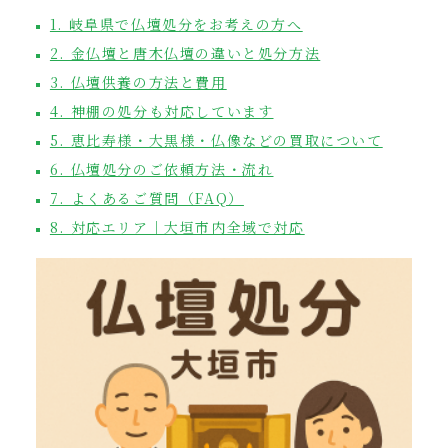
1. 岐阜県で仏壇処分をお考えの方へ
2. 金仏壇と唐木仏壇の違いと処分方法
3. 仏壇供養の方法と費用
4. 神棚の処分も対応しています
5. 恵比寿様・大黒様・仏像などの買取について
6. 仏壇処分のご依頼方法・流れ
7. よくあるご質問（FAQ）
8. 対応エリア｜大垣市内全域で対応