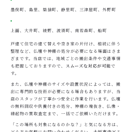
墨俣町、島里、築捨町、静里町、三津屋町、外野町
上面、大井町、綾野、波須町、南若森町、船町
戸建て住宅の建て替えや空き家の片付け、相続に伴う
整理など、仏壇や神棚の処分が必要になる場面はさま
ざまです。当店では、地域ごとの搬出条件や交通事情
も把握しておりますので、
スムーズな対応が可能
で
す。
また、仏壇や神棚のサイズや設置状況によっては、搬
出に専門的な技術が必要になる場合もありますが、当
店のスタッフが丁寧かつ安全に作業を行います。仏壇
の無料回収や供養付きの処分、神棚の魂抜き、仏像・
縁起物の買取査定まで、一括でご依頼いただけます。
「この場所も対象になるのかな？」と気になる方は、
どうぞお気軽にお問い合わせください。
大垣市内どこ