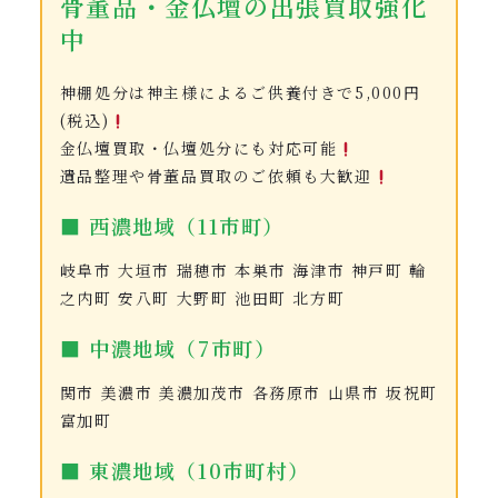
骨董品・金仏壇の出張買取強化
中
神棚処分は神主様によるご供養付きで5,000円
(税込)
金仏壇買取・仏壇処分にも対応可能
遺品整理や骨董品買取のご依頼も大歓迎
■ 西濃地域（11市町）
岐阜市 大垣市 瑞穂市 本巣市 海津市 神戸町 輪
之内町 安八町 大野町 池田町 北方町
■ 中濃地域（7市町）
関市 美濃市 美濃加茂市 各務原市 山県市 坂祝町
富加町
■ 東濃地域（10市町村）