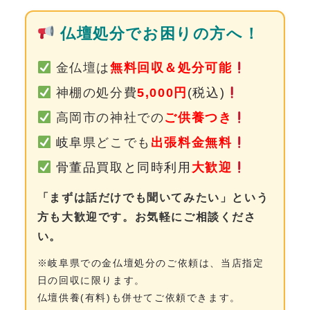
0120-962-856
仏壇処分でお困りの方へ！
受付時間：24時間受付 定休日：なし
金仏壇は
無料回収＆処分可能
神棚の処分費
5,000円
(税込)
高岡市の神社での
ご供養つき
岐阜
県どこでも
出張料金無料
骨董品買取と同時利用
大歓迎
「まずは話だけでも聞いてみたい」という
方も大歓迎です。お気軽にご相談くださ
い。
※岐阜県での金仏壇処分のご依頼は、当店指定
日の回収に限ります。
仏壇供養(有料)も併せてご依頼できます。