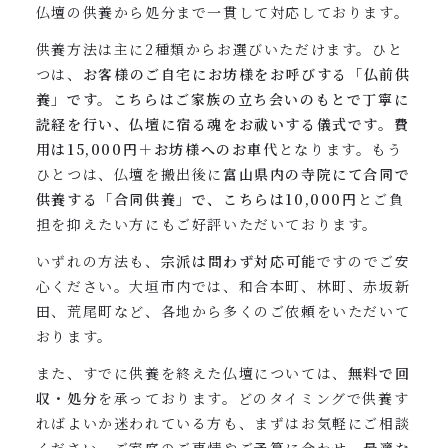
仏壇の供養から処分まで一貫して対応しております。
供養方法は主に2種類からお選びいただけます。ひと
つは、
お客様のご自宅にお坊様をお呼びする「仏前供
養」です。こちらはご家族の立ち会いのもとで丁寧に
読経を行い、仏壇に宿る魂をお祓いする儀式です。費
用は15,000円＋お坊様へのお車代
となります。もう
ひとつは、仏壇を搬出後に
富山県内の寺院にて合同で
供養する「合同供養」で、こちらは10,000円
とご負
担を抑えたい方にもご好評いただいております。
いずれの方法も、
宗派は問わず対応可能
ですのでご安
心ください。大垣市内では、和合本町、林町、赤坂新
田、荒尾町など、各地から多くのご依頼をいただいて
おります。
また、すでに供養を終えた仏壇については、
無料で回
収・処分
を承っております。どのタイミングで供養す
ればよいか迷われている方も、まずはお気軽にご相談