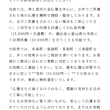
っている新原美術にお任せください。
当店では、浄土真宗の金仏壇を中心に、お寺でご供養
された後の仏壇を
無料で回収・処分
しております。ま
た、まだご供養をされていない場合もご安心くださ
い。ご自宅までお坊様を派遣しての仏前供養
（15,000円＋交通費）や、搬出後に富山県の寺院に
て合同供養（10,000円）を行うことも可能です。
大垣市では、禾森町・築捨町・見取町・三津屋町な
ど、多くの地域からのご相談を頂いております。お客
様のご都合に合わせて柔軟に対応しておりますので、
お気軽にご連絡ください。なお、唐木仏壇は材質や大
きさに応じて**有料（10,000円〜）**での処分とな
りますが、事前に無料査定いたします。
「仏壇をただ捨てるのではなく、感謝の気持ちを込め
て丁寧に手放したい」
そんなお気持ちに寄り添いながら、安心して仏壇を任
せていただけるよう心がけております。まずはお気軽