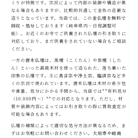
くりが特徴です。宗派によって内部の装飾や構造が異
なる場合もありますが、比較的共通して金色の荘厳な
造りとなっています。当店では、この
金仏壇を無料で
回収・処分
しております（岐阜県内・日程調整可
能）。お近くのお寺でご供養された仏壇の引き取りに
対応しており、まだ供養をされていない場合もご相談
ください。
一方の
唐木仏壇
は、黒檀（こくたん）や紫檀（した
ん）といった高級木材を使って造られた、落ち着いた
印象の仏壇です。主に
真言宗や浄土宗、臨済宗など
多
くの宗派で使われています。唐木仏壇は木材の希少性
や重量、処分にかかる手間から、当店では**有料処分
（10,000円～）**での対応となります。ただし、材
質や装飾内容によってはお引き取りの際に買取査定が
可能な場合もあります。
仏壇の種類によって適切な処分方法が異なるため、ま
ずはお気軽にお問い合わせください。
大垣市や岐南