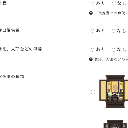
供養
あり
なし
ご供養費とお車代
搬出後供養
あり
なし
遺影、人形などの供養
あり
なし
遺影、人形などの
お仏壇の種類