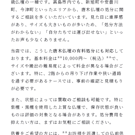
級仏壇の一種です。高島市内でも、新旭町や安曇川
町、今津町といったエリアから、唐木仏壇の処分に関
するご相談を多くいただいています。見た目に重厚感
があり、サイズも大きいものが多いため、「処分方法
がわからない」「自分たちでは運び出せない」といっ
たお声も少なくありません。
当店では、こうした
唐木仏壇の有料処分にも対応
して
おります。基本料金は**10,000円〜（税込）**で、
サイズや搬出の難易度によって料金が異なる場合がご
ざいます。特に、2階からの吊り下げ作業や狭い通路
を通す必要があるケースでは、事前の確認と見積もり
が必要です。
また、状態によっては
買取のご相談も可能
です。特に
紫檀・黒檀を使用した上質な仏壇で、保存状態が良い
ものは評価の対象となる場合があります。処分費用を
抑えたい方は、まずはお気軽にご相談ください。
供養をご希望の方には、**お坊様を派遣しての仏前供