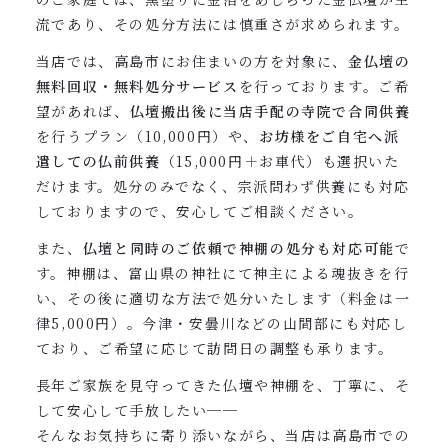
流であり、その処分方法には慎重さが求められます。
当店では、高島市にお住まいの方を対象に、
金仏壇の
無料回収・無料処分サービス
を行っております。ご希
望があれば、
仏壇搬出後に当店手配の寺院で合同供養
を行うプラン（10,000円）や、
お坊様をご自宅へ派
遣しての仏前供養
（15,000円＋お車代）も選択いた
だけます。処分のみでなく、宗派問わず供養にも対応
しておりますので、安心してご相談ください。
また、
仏壇と同時のご依頼で神棚の処分も対応可能
で
す。神棚は、富山県の神社にて神主による魂抜きを行
い、その後に適切な方法で処分いたします（料金は一
律5,000円）。今津・安曇川などの山間部にも対応し
ており、ご希望に応じて訪問日の調整も承ります。
長年ご家族を見守ってきた仏壇や神棚を、丁寧に、そ
して安心して手放したい──
そんなお気持ちに寄り添いながら、当店は高島市での