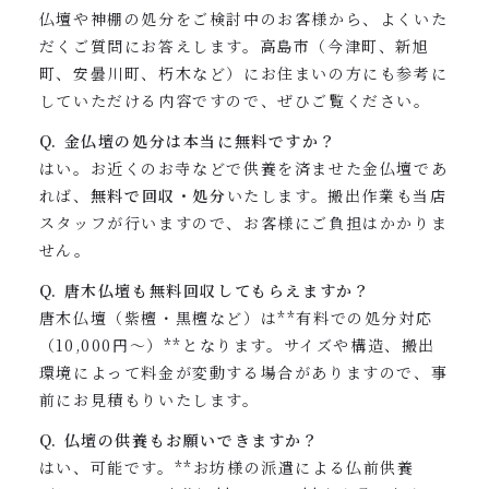
仏壇や神棚の処分をご検討中のお客様から、よくいた
だくご質問にお答えします。高島市（今津町、新旭
町、安曇川町、朽木など）にお住まいの方にも参考に
していただける内容ですので、ぜひご覧ください。
Q. 金仏壇の処分は本当に無料ですか？
はい。お近くのお寺などで供養を済ませた金仏壇であ
れば、
無料で回収・処分
いたします。搬出作業も当店
スタッフが行いますので、お客様にご負担はかかりま
せん。
Q. 唐木仏壇も無料回収してもらえますか？
唐木仏壇（紫檀・黒檀など）は**有料での処分対応
（10,000円〜）**となります。サイズや構造、搬出
環境によって料金が変動する場合がありますので、事
前にお見積もりいたします。
Q. 仏壇の供養もお願いできますか？
はい、可能です。**お坊様の派遣による仏前供養