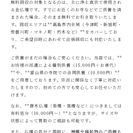
無料回収の対象となるのは、主に浄土真宗で使用され
る金仏壇です。すでにお近くのお寺などでご供養を済
まされた場合、そのまま無料でお引き取りいたしま
す。回収エリアは**高島市内全域（今津町・新旭町・
安曇川町・マキノ町・朽木など）**をカバーしてお
り、ご希望日時にあわせて出張回収にも対応いたしま
す。
ご供養がまだの場合もご安心ください。当店では、**
お坊様の派遣による個別供養（15,000円＋お車代）
**や、**富山県の寺院での合同供養（10,000円）**
をご用意しております。宗派に関係なく丁寧に対応い
たしますので、初めての方でも安心してお任せいただ
けます。
なお、**唐木仏壇（紫檀・黒檀など）につきましては
有料処分（10,000円〜）**となりますが、サイズや
状態によって買取のご相談も可能です。
また、仏壇の処分と同時に、
神棚や縁起物のご依頼も