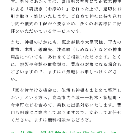
す
。処分にあたっては、
富山県の神社にて正式な神主
による「魂抜き（お浄め）」を行った上で、適切にお
引き取り・処分いたします
。ご自身で神社に持ち込む
手間や儀式の手配が不要なため、多くのお客様にご好
評をいただいているサービスです。
また、神棚のほかにも、
恵比寿様や大黒天様、干支の
置物、木札、破魔矢、注連縄（しめなわ）など
の神事
用品についても、あわせてご相談いただけます。とく
に、銀製や金製の置物類は、
買取の対象になる場合も
ございます
ので、まずはお気軽にお申しつけくださ
い。
「家を片付ける機会に、仏壇も神棚もまとめて整理し
たい」という方へ。高島市内全域──朽木・新旭町・
今津町などを含めて、柔軟に出張対応いたします。費
用も明確にご案内しておりますので、安心してお任せ
ください。まずは無料相談からどうぞ。