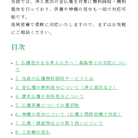
当店では、浄土真宗の金仏壇を対象に
無料回収・無料
処分
を行っており、供養や神棚の処分も一括で対応可
能です。
地域密着で柔軟に対応いたしますので、まずはお気軽
にご相談ください。
目次
1. 仏壇処分をお考えの方へ｜高島市での対応につい
て
2. 当店の仏壇無料回収サービスとは
3. 金仏壇の無料処分について（浄土真宗など）
4. 唐木仏壇の有料処分について
5. 仏壇供養についての選択肢
6. 神棚の処分について（仏壇と同時依頼で対応）
7. 仏像・縁起物などの取り扱いについて
8. ご依頼の流れ