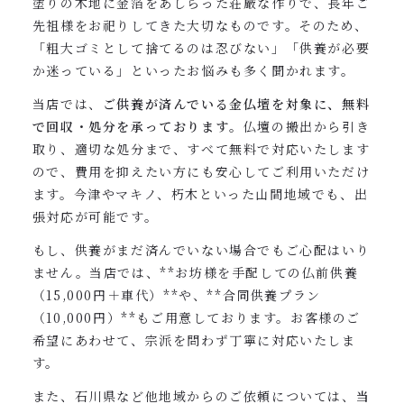
塗りの木地に金箔をあしらった荘厳な作りで、長年ご
先祖様をお祀りしてきた大切なものです。そのため、
「粗大ゴミとして捨てるのは忍びない」「供養が必要
か迷っている」といったお悩みも多く聞かれます。
当店では、
ご供養が済んでいる金仏壇を対象に、無料
で回収・処分を承っております
。仏壇の搬出から引き
取り、適切な処分まで、すべて無料で対応いたします
ので、費用を抑えたい方にも安心してご利用いただけ
ます。今津やマキノ、朽木といった山間地域でも、出
張対応が可能です。
もし、供養がまだ済んでいない場合でもご心配はいり
ません。当店では、**お坊様を手配しての仏前供養
（15,000円＋車代）**や、**合同供養プラン
（10,000円）**もご用意しております。お客様のご
希望にあわせて、宗派を問わず丁寧に対応いたしま
す。
また、石川県など他地域からのご依頼については、
当