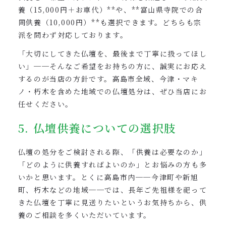
養（15,000円＋お車代）**や、**富山県寺院での合
同供養（10,000円）**も選択できます。どちらも宗
派を問わず対応しております。
「大切にしてきた仏壇を、最後まで丁寧に扱ってほし
い」──そんなご希望をお持ちの方に、誠実にお応え
するのが当店の方針です。高島市全域、今津・マキ
ノ・朽木を含めた地域での仏壇処分は、ぜひ当店にお
任せください。
5. 仏壇供養についての選択肢
仏壇の処分をご検討される際、「供養は必要なのか」
「どのように供養すればよいのか」とお悩みの方も多
いかと思います。とくに高島市内──今津町や新旭
町、朽木などの地域──では、長年ご先祖様を祀って
きた仏壇を丁寧に見送りたいというお気持ちから、供
養のご相談を多くいただいています。