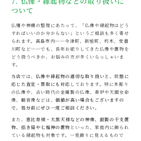
7. 仏像・縁起物などの取り扱いに
ついて
仏壇や神棚の整理にあたって、「仏像や縁起物はどう
すればいいのか分からない」というご相談も多く寄せ
られます。高島市内──今津町、新旭町、朽木、安曇
川町など──でも、長年お祀りしてきた仏像や置物を
どう扱うべきか、お悩みの方が多くいらっしゃいま
す。
当店では、
仏像や縁起物の適切な取り扱いと、状態に
応じた査定・買取にも対応
しております。特に木彫り
の仏像や、古い時代の金属製の仏像、香炉や天鈿女命
像、観音像などは、
価値が高い場合もございますの
で、処分前にぜひ一度ご相談ください
。
また、
恵比寿様・大黒天様などの神像、銀製の干支置
物、招き猫や七福神の置物
といった、家庭内に飾られ
ている縁起物も対象です。一見飾りに見えるもので