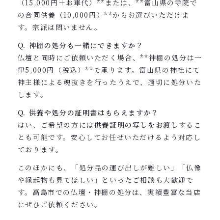
（15,000円＋お車代）**または、**富山県の寺院で
の合同供養（10,000円）**からお選びいただけま
す。宗派は問いません。
Q. 神棚の処分も一緒にできますか？
仏壇と同時にご依頼いただく場合、**神棚の処分は一
律5,000円（税込）**で承ります。富山県の神社にて
神主様による魂抜きを行ったうえで、適切に処分いた
します。
Q. 供養や処分の証明書はもらえますか？
はい、ご希望の方には
供養証明の写しをお渡し
するこ
とも可能です。安心してお任せいただけるよう対応し
ております。
このほかにも、「処分品の運び出しが難しい」「仏像
や縁起物も見てほしい」といったご相談も大歓迎で
す。高島市での仏壇・神棚の処分は、実績豊富な当店
にぜひご依頼ください。