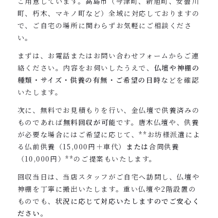
ご用意しています。高島市（今津町、新旭町、安曇川
町、朽木、マキノ町など）全域に対応しておりますの
で、ご自宅の場所に関わらずお気軽にご相談くださ
い。
まずは、お電話またはお問い合わせフォームからご連
絡ください。内容をお伺いしたうえで、
仏壇や神棚の
種類・サイズ・供養の有無・ご希望の日時
などを確認
いたします。
次に、無料でお見積もりを行い、金仏壇で供養済みの
ものであれば
無料回収が可能
です。唐木仏壇や、供養
が必要な場合にはご希望に応じて、**お坊様派遣によ
る仏前供養（15,000円＋車代）
または
合同供養
（10,000円）**のご提案もいたします。
回収当日は、当店スタッフがご自宅へ訪問し、仏壇や
神棚を丁寧に搬出いたします。重い仏壇や2階設置の
ものでも、
状況に応じて対応いたしますのでご安心く
ださい
。