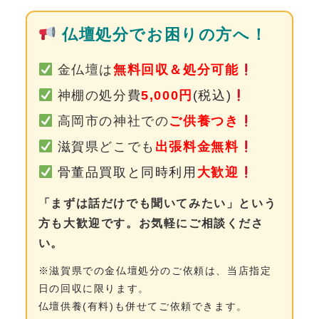
0120-962-856
仏壇処分でお困りの方へ！
受付時間：24時間受付 定休日：なし
金仏壇は
無料回収＆処分可能
神棚の処分費
5,000円
(税込)
高岡市の神社での
ご供養つき
滋賀
県どこでも
出張料金無料
骨董品買取と同時利用
大歓迎
「まずは話だけでも聞いてみたい」という
方も大歓迎です。お気軽にご相談くださ
い。
※滋賀県での金仏壇処分のご依頼は、当店指定
日の回収に限ります。
仏壇供養(有料)も併せてご依頼できます。