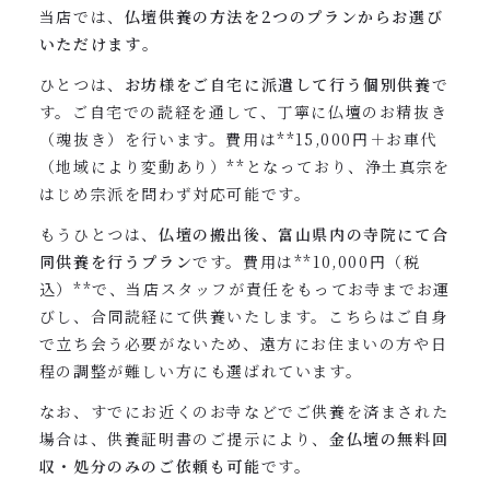
当店では、
仏壇供養の方法を2つのプランからお選び
いただけます
。
ひとつは、
お坊様をご自宅に派遣して行う個別供養
で
す。ご自宅での読経を通して、丁寧に仏壇のお精抜き
（魂抜き）を行います。費用は**15,000円＋お車代
（地域により変動あり）**となっており、浄土真宗を
はじめ宗派を問わず対応可能です。
もうひとつは、
仏壇の搬出後、富山県内の寺院にて合
同供養を行うプラン
です。費用は**10,000円（税
込）**で、当店スタッフが責任をもってお寺までお運
びし、合同読経にて供養いたします。こちらはご自身
で立ち会う必要がないため、遠方にお住まいの方や日
程の調整が難しい方にも選ばれています。
なお、すでにお近くのお寺などでご供養を済まされた
場合は、供養証明書のご提示により、
金仏壇の無料回
収・処分のみのご依頼も可能
です。