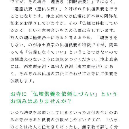
ですが、その場合「魂抜き（閉眼法要）」ではなく、
「遷座法要（遷仏法要）」と呼ばれる仏壇供養を行う
ことになります。浄土真宗では仏壇に御本尊の阿弥陀
如来をお祀りしていますが、その「仏様に移動してい
ただく」という意味合いをこの仏事は有しています。
故人の魂は極楽浄土にあると考えるため、「魂抜きを
しない」のが浄土真宗の仏壇供養の特徴ですが、間違
っても「供養しなくていい」ということではないので
お間違えのないようにお気をつけください。浄土真宗
には、西本願寺派・真宗大谷派（東本願寺派）があ
り、それぞれお仏壇の宗派に合わせてお寺にご供養を
依頼します。
お寺に「仏壇供養を依頼しづらい」という
お悩みはありませんか？
いつも法要をお願いしているといったお付き合いのあ
るお寺があると供養の依頼がしやすいですが、「仏事
のことは故人に任せきりだったし、無宗教で詳しく分