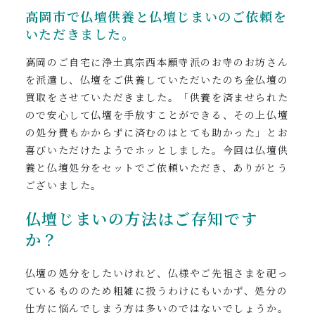
0120-962-856
高岡市で仏壇供養と仏壇じまいのご依頼を
いただきました。
受付時間：24時間受付 定休日：なし
高岡のご自宅に浄土真宗西本願寺派のお寺のお坊さん
を派遣し、仏壇をご供養していただいたのち金仏壇の
買取をさせていただきました。「供養を済ませられた
ので安心して仏壇を手放すことができる、その上仏壇
の処分費もかからずに済むのはとても助かった」とお
喜びいただけたようでホッとしました。今回は仏壇供
養と仏壇処分をセットでご依頼いただき、ありがとう
ございました。
仏壇じまいの方法はご存知です
か？
仏壇の処分をしたいけれど、仏様やご先祖さまを祀っ
ているもののため粗雑に扱うわけにもいかず、処分の
仕方に悩んでしまう方は多いのではないでしょうか。