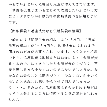
からない」といった場合も最近は増えてきています。
「供養も仏壇じまいもまとめて依頼したい」という方
にピッタリなのが新原美術の出張供養つき仏壇じまい
です。
【閉眼供養や遷座法要など仏壇供養の相場】
一般的には「閉眼供養の相場」は3〜5万円、「遷座
法要の相場」が3〜5万円と、仏壇供養にはおおよそ
同様のお布施が必要とされています。あくまでも相場
であり、仏壇供養は地域またはお寺によって金額が変
化するので、はっきりしたと金額が分かりづらく、不
安を感じる方も少なくないのではないでしょうか。な
かなかお金のことは聞きづらく、少なくないか多いく
ないかとあれこれ思いを巡らせて悩んでしまった
り・・・。そのため、仏壇供養はあらかじめ金額がは
っきりと分かるところに依頼すると気が楽かもしれま
せんね。