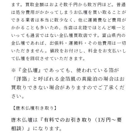
ます。買取金額はおよそ数千円から数万円ほど。普通
は処分費用がかかってしまうお仏壇を買い取ることが
できる業者は本当に数少なく、他に運搬費など費用が
かかることも多いため、当店は北陸でほとんど唯一と
いっても過言ではない金仏壇買取店です。富山県内の
金仏壇であれば、出張料・運搬料・その他費用は一切
いただきません。値段をお付けし、料金をお支払いし
て仏壇を回収させていただきます。
※『金仏壇』であっても、使われている箔が
「洋箔」
と呼ばれる金箔風の真鍮泊の場合はお
買取りできない場合がありますのでご了承くだ
さい。
【唐木仏壇引き取り】
唐木仏壇は『
有料でのお引き取り（1万円〜要
相談）
』になります。