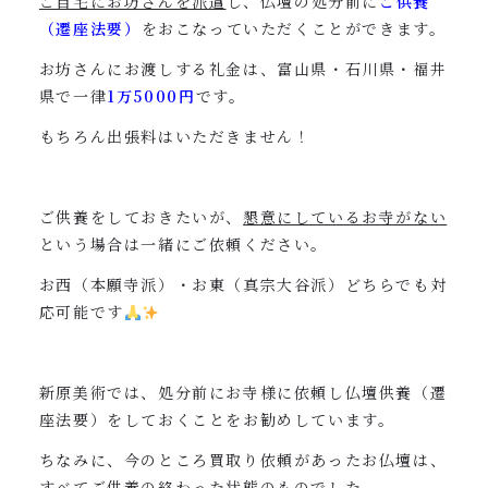
ご自宅にお坊さんを派遣
し、仏壇の処分前に
ご供養
（遷座法要）
をおこなっていただくことができます。
お坊さんにお渡しする礼金は、富山県・石川県・福井
県で一律
1万5000円
です。
もちろん出張料はいただきません！
ご供養をしておきたいが、
懇意にしているお寺がない
という場合は一緒にご依頼ください。
お西（本願寺派）・お東（真宗大谷派）どちらでも対
応可能です
新原美術では、処分前にお寺様に依頼し仏壇供養（遷
座法要）をしておくことをお勧めしています。
ちなみに、今のところ買取り依頼があったお仏壇は、
すべてご供養の終わった状態のものでした。