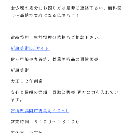
金仏壇の処分にお困り方は是非ご連絡下さい、無料回
収〜高値で買取になる仏壇も？！
遺品整理 生前整理の依頼もご相談下さい。
新原美術
EC
サイト
伊万里焼や九谷焼、骨董美術品の通信販売
新原美術
大正１２年創業
安心と信頼の実績 買取と販売
両方に力を入れてい
ます。
富山県高岡市鴨島町４０
−
１
営業時間 ９：００〜１８：００
定休日 不定休