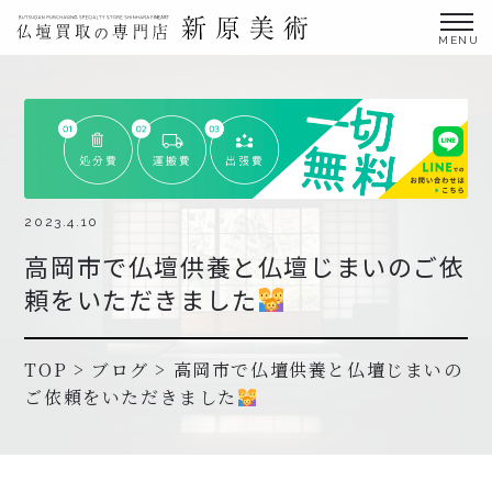
金仏壇の買取専門店新原美術とは？
仏壇買取サービス
買取ステップ・お仏壇処分の流れ
ブログ
2023.4.10
高岡市で仏壇供養と仏壇じまいのご依
北陸三県外の方
頼をいただきました
よくあるご質問
お申し込み・お問い合わせ
TOP
>
ブログ
>
高岡市で仏壇供養と仏壇じまいの
ご依頼をいただきました
協力店募集について
お申し込み・お問い合わせ