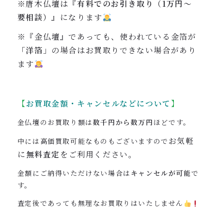
※唐木仏壇は『
有料でのお引き取り（1万円〜
要相談）
』になります
※『金仏壇』であっても、使われている金箔が
「洋箔」
の場合はお買取りできない場合があり
ます
【
お買取金額・キャンセルなどについて
】
金仏壇のお買取り額は
数千円から数万円
ほどです。
お気軽
中には高価買取可能なものもございますので
に
無料査定
をご利用ください。
金額にご納得いただけない場合は
キャンセルが可能
で
す。
査定後であっても無理なお買取りはいたしません