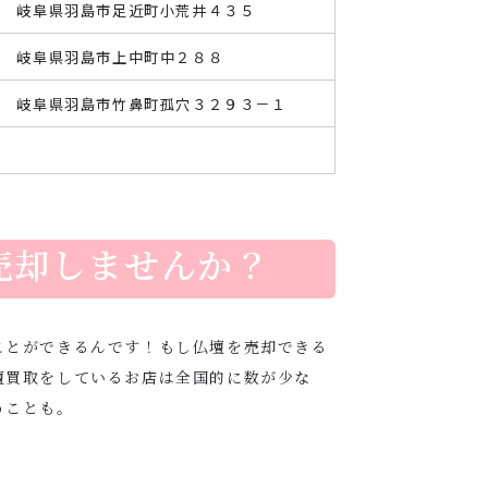
寺 岐阜県羽島市足近町小荒井４３５
寺 岐阜県羽島市上中町中２８８
寺 岐阜県羽島市竹鼻町孤穴３２９３－１
売却しませんか？
ことができるんです！もし仏壇を売却できる
壇買取をしているお店は全国的に数が少な
うことも。