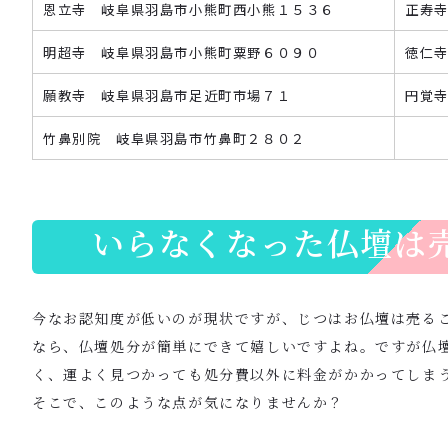
恩立寺 岐阜県羽島市小熊町西小熊１５３６
正寿
明超寺 岐阜県羽島市小熊町粟野６０９０
徳仁
願教寺 岐阜県羽島市足近町市場７１
円覚
竹鼻別院 岐阜県羽島市竹鼻町２８０２
いらなくなった仏壇は
今なお認知度が低いのが現状ですが、じつはお仏壇は売る
なら、仏壇処分が簡単にできて嬉しいですよね。ですが仏
く、運よく見つかっても処分費以外に料金がかかってしま
そこで、このような点が気になりませんか？