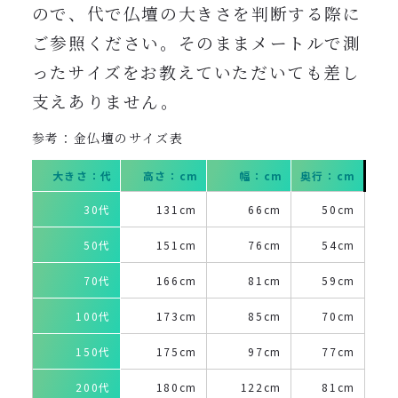
ので、代で仏壇の大きさを判断する際に
ご参照ください。そのままメートルで測
ったサイズをお教えていただいても差し
支えありません。
参考：金仏壇のサイズ表
大きさ：代
高さ：cm
幅：cm
奥行：cm
30代
131cm
66cm
50cm
50代
151cm
76cm
54cm
70代
166cm
81cm
59cm
100代
173cm
85cm
70cm
150代
175cm
97cm
77cm
200代
180cm
122cm
81cm