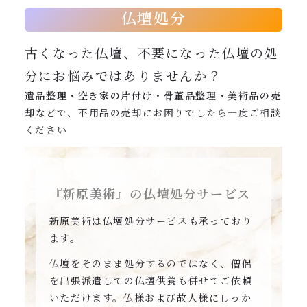
0120-962-856
仏壇処分
受付時間：24時間受付 定休日：なし
古くなった仏壇、不要になった仏壇の処
分にお悩みではありませんか？
遺品整理・空き家の片付け・骨董品整理・美術品の売
却
などで、不用品の売却にお困りでしたら一度ご相談
ください
『新原美術』の仏壇処分サービス
新原美術は仏壇処分サービスも承っており
ます。
仏壇をそのまま処分するのではなく、僧侶
を出張派遣しての仏壇供養も併せてご依頼
いただけます。仏様および故人様にしっか