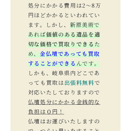
処分にかかる費用は2〜8万
円ほどかかるといわれてい
ます。しかし、
新原美術で
あれば
価値のある遺品を適
切な価格で買取り
できる
た
め、
金仏壇であっても買取
することができる
んです。
しかも、岐阜県内どこであ
っても買取は
出張料
無料
で
対応いたしておりますので
仏壇処分にかかる金銭的な
負担は０円！
仏壇はお運びいたしますの
で、つらい思いをすること