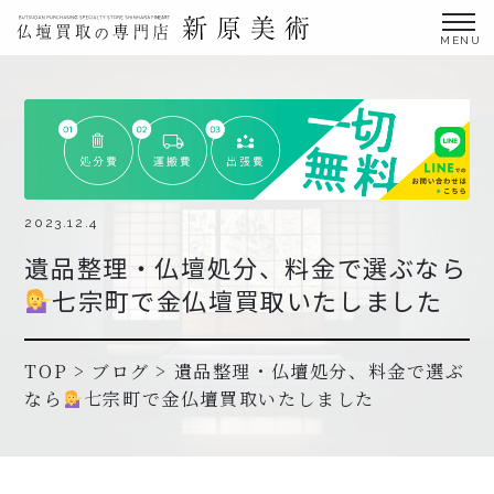
金仏壇の買取専門店新原美術とは？
仏壇買取サービス
買取ステップ・お仏壇処分の流れ
ブログ
2023.12.4
遺品整理・仏壇処分、料金で選ぶなら
北陸三県外の方
七宗町で金仏壇買取いたしました
よくあるご質問
お申し込み・お問い合わせ
TOP
>
ブログ
>
遺品整理・仏壇処分、料金で選ぶ
なら
七宗町で金仏壇買取いたしました
協力店募集について
お申し込み・お問い合わせ