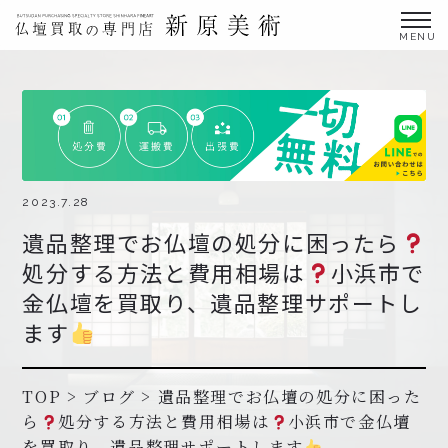
金仏壇の買取専門店新原美術とは？
仏壇買取サービス
買取ステップ・お仏壇処分の流れ
ブログ
2023.7.28
遺品整理でお仏壇の処分に困ったら
北陸三県外の方
処分する方法と費用相場は
小浜市で
よくあるご質問
金仏壇を買取り、遺品整理サポートし
お申し込み・お問い合わせ
ます
協力店募集について
TOP
>
ブログ
>
遺品整理でお仏壇の処分に困った
ら
処分する方法と費用相場は
小浜市で金仏壇
お申し込み・お問い合わせ
を買取り、遺品整理サポートします