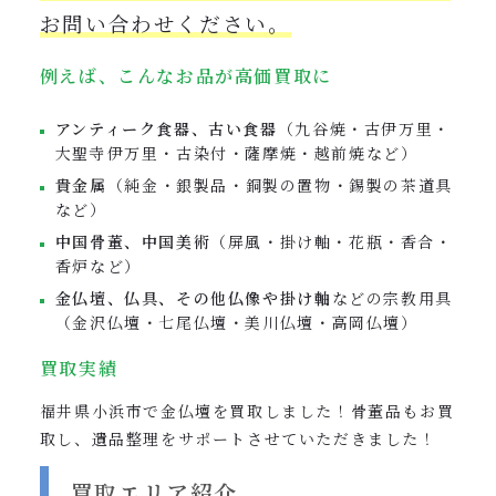
お問い合わせください。
例えば、こんなお品が高価買取に
アンティーク食器、古い食器
（九谷焼・古伊万里・
大聖寺伊万里・古染付・薩摩焼・越前焼など）
貴金属
（純金・銀製品・銅製の置物・錫製の茶道具
など）
中国骨董、中国美術
（屏風・掛け軸・花瓶・香合・
香炉など）
金仏壇、仏具、その他仏像や掛け軸
などの宗教用具
（金沢仏壇・七尾仏壇・美川仏壇・高岡仏壇）
買取実績
福井県小浜市で金仏壇を買取しました！骨董品もお買
取し、遺品整理をサポートさせていただきました！
買取エリア紹介