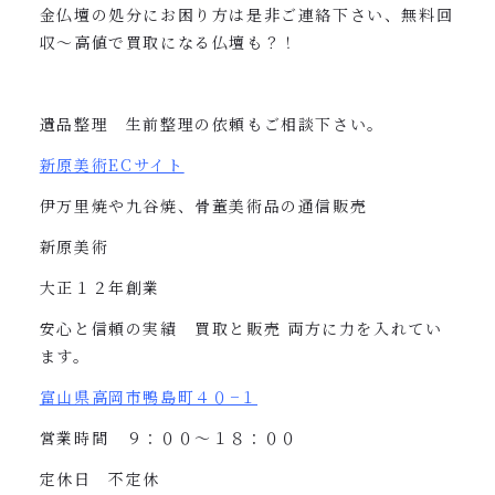
金仏壇の処分にお困り方は是非ご連絡下さい、無料回
収〜高値で買取になる仏壇も？！
遺品整理 生前整理の依頼もご相談下さい。
新原美術
EC
サイト
伊万里焼や九谷焼、骨董美術品の通信販売
新原美術
大正１２年創業
安心と信頼の実績 買取と販売
両方に力を入れてい
ます。
富山県高岡市鴨島町４０
−
１
営業時間 ９：００〜１８：００
定休日 不定休