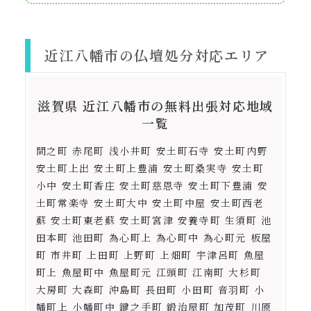
近江八幡市の仏壇処分対応エリア
滋賀県 近江八幡市の無料出張対応地域
一覧
間之町 赤尾町 浅小井町 安土町石寺 安土町内野
安土町上出 安土町上豊浦 安土町桑実寺 安土町
小中 安土町香庄 安土町慈恩寺 安土町下豊浦 安
土町常楽寺 安土町大中 安土町中屋 安土町西老
蘇 安土町東老蘇 安土町宮津 安養寺町 生須町 池
田本町 池田町 為心町上 為心町中 為心町元 板屋
町 市井町 上田町 上野町 上畑町 宇津呂町 魚屋
町上 魚屋町中 魚屋町元 江頭町 江南町 大杉町
大房町 大森町 沖島町 長田町 小田町 音羽町 小
幡町上 小幡町中 鍵之手町 鍛治屋町 加茂町 川原