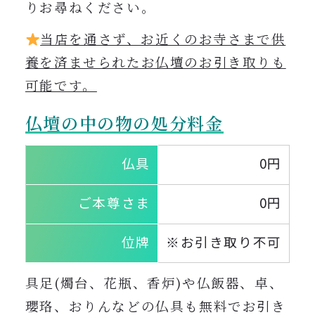
りお尋ねください
。
当店を通さず、お近くのお寺さまで供
養を済ませられたお仏壇のお引き取りも
可能です。
仏壇の中の物の処分料金
仏具
0円
ご本尊さま
0円
位牌
※お引き取り不可
具足(燭台、花瓶、香炉)や仏飯器、卓、
瓔珞、おりんなどの仏具も無料でお引き