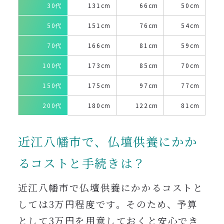
30代
131cm
66cm
50cm
50代
151cm
76cm
54cm
70代
166cm
81cm
59cm
100代
173cm
85cm
70cm
150代
175cm
97cm
77cm
200代
180cm
122cm
81cm
近江八幡市で、仏壇供養にかか
るコストと手続きは？
近江八幡市で仏壇供養にかかるコストと
しては3万円程度です。そのため、予算
として3万円を用意しておくと安心でき