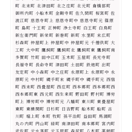
町 北末町 北津田町 北之庄町 北元町 倉橋部町
御所内町 小船木町 金剛寺町 佐久間町 桜宮町 佐
波江町 慈恩寺町上 慈恩寺町中 慈恩寺町元 篠原
町 島町 十王町 正神町 浄土寺町 白王町 白鳥町
新左衛門町 新栄町 新巻町 新町 水茎町 末広町
杉森町 仲屋町上 仲屋町中 仲屋町元 千僧供町 大
工町 大中町 鷹飼町 鷹飼町北 鷹飼町東 鷹飼町南
多賀町 竹町 田中江町 玉木町 玉屋町 長光寺町
長福寺町 長命寺町 津田町 土田町 鉄炮町 出町
友定町 中小森町 中之庄町 永原町上 永原町中 永
原町元 中村町 縄手町末 縄手町中 縄手町元 西宿
町 西末町 西畳屋町 西庄町 西本郷町 西本郷町西
西本郷町東 西元町 西生来町 野田町 野村町 博労
町上 博労町中 博労町元 八幡町 東川町 東畳屋町
東町 東横関町 日杉町 日吉野町 船木町 船町 古
川町 堀上町 本町 牧町 孫平治町 益田町 馬淵町
丸の内町 円山町 緑町 南津田町 南本郷町 宮内町
武佐町 元水茎町 元玉屋町 森尻町 八木町 薬師町