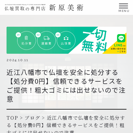
金仏壇の買取専門店新原美術とは？
仏壇買取サービス
買取ステップ・お仏壇処分の流れ
ブログ
2024.10.11
近江八幡市で仏壇を安全に処分する
北陸三県外の方
【処分費0円】信頼できるサービスを
よくあるご質問
ご提供！粗大ゴミには出せないので注
お申し込み・お問い合わせ
意
協力店募集について
TOP
>
ブログ
>
近江八幡市で仏壇を安全に処分す
る【処分費0円】信頼できるサービスをご提供！粗
お申し込み・お問い合わせ
大ゴミには出せないので注意