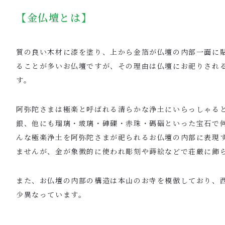
【金仏壇とは】
質の良い木材に漆を塗り、上から金箔が仏壇の内部一面に
ることが多いお仏壇ですが、その理由は仏壇にお祀りされ
す。
阿弥陀さまは極楽と呼ばれる清らかな浄土にいらっしゃる
銀、他にも瑠璃・玻璃・硨磲・赤珠・碼碯といった宝石で
んな極楽浄土を阿弥陀さまが祀られるお仏壇の内部に表現
ませんが、金が象徴的に使われ彫刻や蒔絵などで荘厳に飾
また、お仏壇の内部の構造は本山のお寺を模倣しており、
少異なっています。