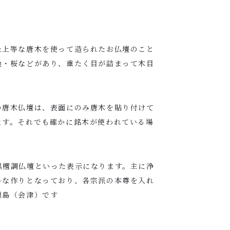
た上等な唐木を使って造られたお仏壇のこと
桑・桜などがあり、重たく目が詰まって木目
の唐木仏壇は、
表面にのみ唐木を貼り付けて
ます。それでも確かに銘木が使われている場
黒檀調仏壇といった表示になります。
主に浄
ルな作りとなっており、各宗派の本尊を入れ
福島（会津）です