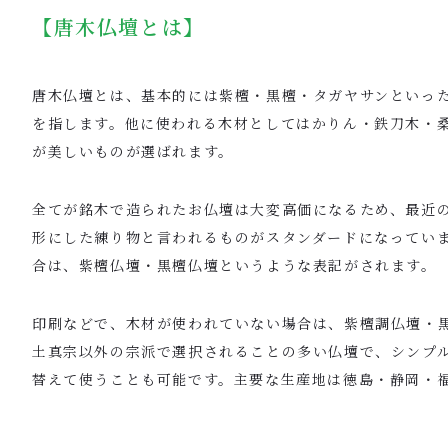
【唐木仏壇とは】
唐木仏壇とは、基本的には紫檀・黒檀・タガヤサンといっ
を指します。他に使われる木材としてはかりん・鉄刀木・
が美しいものが選ばれます。
全てが銘木で造られたお仏壇は大変高価になるため、最近
形にした練り物と言われるものがスタンダードになってい
合は、紫檀仏壇・黒檀仏壇というような表記がされます。
印刷などで、木材が使われていない場合は、紫檀調仏壇・
土真宗以外の宗派で選択されることの多い仏壇で、シンプ
替えて使うことも可能です。主要な生産地は徳島・静岡・