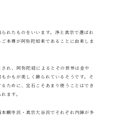
貼られたものをいいます。浄土真宗で選ばれ
るご本尊が阿弥陀如来であることに由来しま
とされ、阿弥陀経によるとその世界は金や
何もかもが美しく飾られているそうです。そ
するために、宝石こそあまり使うことはでき
られます。
西本願寺派・真宗大谷派でそれぞれ内陣が多