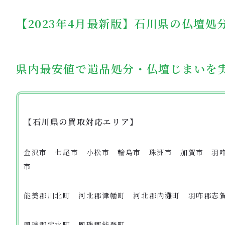
【2023年4月最新版】石川県の仏壇処
県内最安値で遺品処分・仏壇じまいを
【
石川県の買取対応エリア
】
金沢市 七尾市 小松市 輪島市 珠洲市 加賀市 羽
市
能美郡川北町 河北郡津幡町 河北郡内灘町 羽咋郡志
鳳珠郡穴水町 鳳珠郡能登町