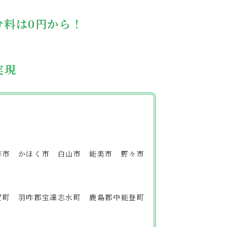
分料は0円から！
実現
咋市 かほく市 白山市 能美市 野々市
賀町 羽咋郡宝達志水町 鹿島郡中能登町