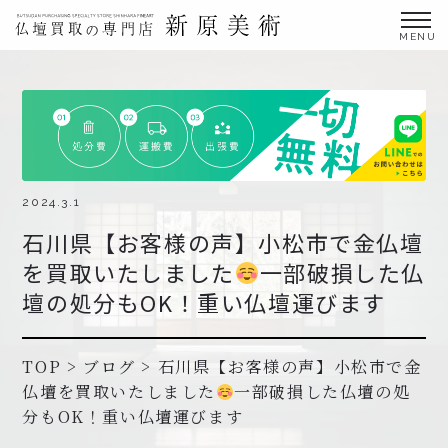
金仏壇の買取専門店新原美術とは？
仏壇買取サービス
買取ステップ・お仏壇処分の流れ
ブログ
2024.3.1
石川県【お客様の声】小松市で金仏壇
北陸三県外の方
を買取いたしました
一部破損した仏
よくあるご質問
壇の処分もOK！重い仏壇運びます
お申し込み・お問い合わせ
協力店募集について
TOP
>
ブログ
>
石川県【お客様の声】小松市で金
仏壇を買取いたしました
一部破損した仏壇の処
分もOK！重い仏壇運びます
お申し込み・お問い合わせ