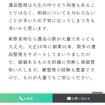
遺品整理は人生の中でそう何度もあるこ
とではなく、相続についても分からない
ことが多いため不安になってしまう方も
多いかと思います。
新原美術なら遺品の数が大量であっても
大丈夫。大正10年に創業以来、数多の遺
品整理をサポートしてまいりましたの
で、価値あるものを的確に判断し高価買
取いたします。蔵整理の経験も豊富です
ので、ものが大量でもご安心ください。
一例として、このようなお品物は
新原美
お電話
お問い合わせ
お問い合わせ・
相談はこちら
術で
高価買取の実績
が多数
ございます。