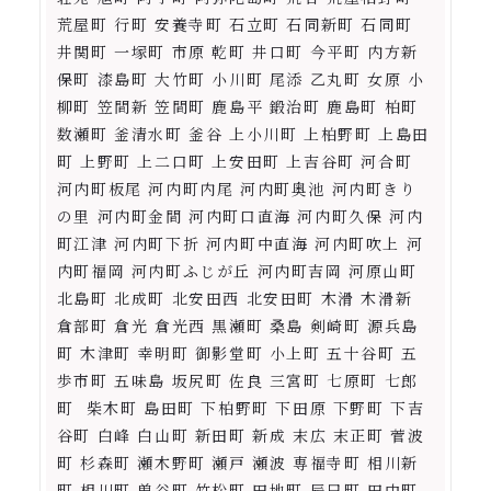
荒屋町 行町 安養寺町 石立町 石同新町 石同町
井関町 一塚町 市原 乾町 井口町 今平町 内方新
保町 漆島町 大竹町 小川町 尾添 乙丸町 女原 小
柳町 笠間新 笠間町 鹿島平 鍛治町 鹿島町 柏町
数瀬町 釜清水町 釜谷 上小川町 上柏野町 上島田
町 上野町 上二口町 上安田町 上吉谷町 河合町
河内町板尾 河内町内尾 河内町奥池 河内町きり
の里 河内町金間 河内町口直海 河内町久保 河内
町江津 河内町下折 河内町中直海 河内町吹上 河
内町福岡 河内町ふじが丘 河内町吉岡 河原山町
北島町 北成町 北安田西 北安田町 木滑 木滑新
倉部町 倉光 倉光西 黒瀬町 桑島 剣崎町 源兵島
町 木津町 幸明町 御影堂町 小上町 五十谷町 五
歩市町 五味島 坂尻町 佐良 三宮町 七原町 七郎
町 柴木町 島田町 下柏野町 下田原 下野町 下吉
谷町 白峰 白山町 新田町 新成 末広 末正町 菅波
町 杉森町 瀬木野町 瀬戸 瀬波 専福寺町 相川新
町 相川町 曽谷町 竹松町 田地町 辰巳町 田中町