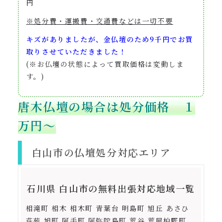
円
※処分費・運搬費・交通費などは一切不要
キズがありましたが、金仏壇のため9
千円でお買
取りさせていただきました！
(※お仏壇の状態によって買取価格は変動しま
す。)
唐木仏壇の場合は処分価格 １
万円〜
白山市の仏壇処分対応エリア
石川県 白山市の無料出張対応地域一覧
相滝町 相木 相木町 青葉台 明島町 旭丘 あさひ
荘苑 旭町 阿手町 阿弥陀島町 荒谷 荒屋柏野町