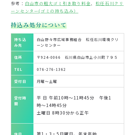
参考：
白山市の粗大ゴミ引き取り料金
、
松任石川クリ
ーンセンター(ゴミの持ち込み）
持込み処分について
持ち込
白山野々市広域事務組合 松任石川環境クリ
み先
ーンセンター
住所
〒924-0066 石川県白山市上小川町７９５
TEL
076-276-1362
受付日
月曜〜土曜
平 日 午前10時～11時45分 午後1
受付時
間
時〜14時45分
土曜日 8時30分から正午
第1・3・5
日曜日、年末年始
休日