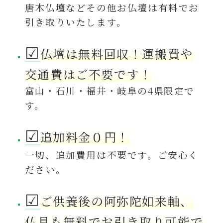
唐木仏壇などその他お仏壇は有料でお
引き取りいたします。
☑︎
仏壇は無料回収！運搬費や
交通費はご不要です！
富山・石川・福井・岐阜の4県限定で
す。
☑︎
追加料金０円！
一切、追加費用は不要です。ご安心く
ださい。
☑︎
ご供養後の阿弥陀如来軸、
仏具も無料でお引き取り可能で