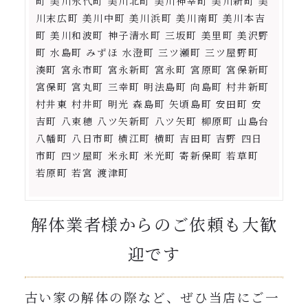
町 美川永代町 美川北町 美川神幸町 美川新町 美
川末広町 美川中町 美川浜町 美川南町 美川本吉
町 美川和波町 神子清水町 三坂町 美里町 美沢野
町 水島町 みずほ 水澄町 三ツ瀬町 三ツ屋野町
湊町 宮永市町 宮永新町 宮永町 宮原町 宮保新町
宮保町 宮丸町 三幸町 明法島町 向島町 村井新町
村井東 村井町 明光 森島町 矢頃島町 安田町 安
吉町 八束穂 八ツ矢新町 八ツ矢町 柳原町 山島台
八幡町 八日市町 横江町 横町 吉田町 吉野 四日
市町 四ツ屋町 米永町 米光町 寄新保町 若草町
若原町 若宮 渡津町
解体業者様からのご依頼も大歓
迎です
古い家の解体の際など、ぜひ当店にご一