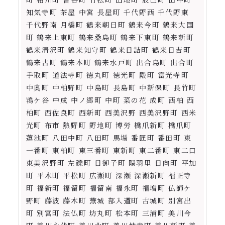
知気寺町 茶屋 中宮 長屋町 千代野西 千代野東
千代野南 月橋町 鶴来朝日町 鶴来今町 鶴来大国
町 鶴来上東町 鶴来桑島町 鶴来下東町 鶴来新町
鶴来清沢町 鶴来知守町 鶴来日詰町 鶴来日吉町
鶴来古町 鶴来本町 鶴来水戸町 出合島町 出合町
手取町 道法寺町 徳丸町 徳光町 殿町 富光寺町
中奥町 中柏野町 中島町 長島町 中新保町 長竹町
鴇ケ谷 中成 中ノ郷町 中町 菜の花 成町 西柏 西
柏町 西佐良町 西新町 西美沢野 西美沢野町 西米
光町 布市 熱野町 野地町 博労 橋爪新町 橋爪町
蓮池町 八田中町 八田町 馬場 番匠町 番田町 東
一番町 東柏町 東三番町 東新町 東二番町 東二口
東美沢野町 左礫町 日御子町 陽羽里 日向町 平加
町 平木町 平松町 広瀬町 深瀬 深瀬新町 福正寺
町 福新町 福留町 福留南 福永町 福増町 仏師ケ
野町 藤波 藤木町 蕪城 部入道町 古城町 別宮出
町 別宮町 法仏町 坊丸町 松本町 三浦町 美川今