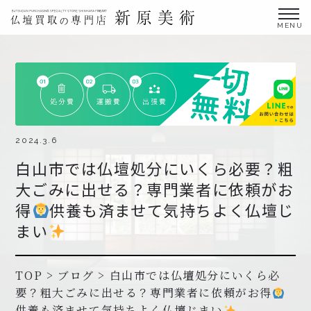
金仏壇の買取専門店新原美術とは？
仏壇買取サービス
買取ステップ・お仏壇処分の流れ
ブログ
2024.3.6
白山市では仏壇処分にいくら必要？粗
北陸三県外の方
大ごみに出せる？専門業者に依頼がお
よくあるご質問
得
供養も済ませて気持ちよく仏壇じ
お申し込み・お問い合わせ
まい
協力店募集について
TOP
>
ブログ
>
白山市では仏壇処分にいくら必
要？粗大ごみに出せる？専門業者に依頼がお得
お申し込み・お問い合わせ
供養も済ませて気持ちよく仏壇じまい