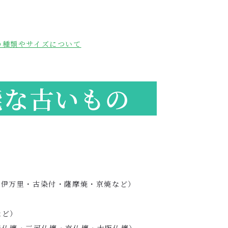
の種類やサイズについて
な古いもの
寺伊万里・古染付・薩摩焼・京焼など）
）
など）
屋仏壇・三河仏壇・京仏壇・大阪仏壇）