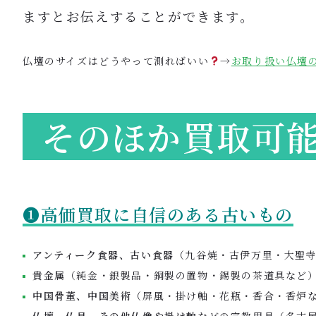
ますとお伝えすることができます。
仏壇のサイズはどうやって測ればいい
→
お取り扱い仏壇
そのほか買取可能
❶高価買取に自信のある古いもの
アンティーク食器、古い食器
（九谷焼・古伊万里・大聖
貴金属
（純金・銀製品・銅製の置物・錫製の茶道具など
中国骨董、中国美術
（屏風・掛け軸・花瓶・香合・香炉
仏壇、仏具、その他仏像や掛け軸
などの宗教用具（名古