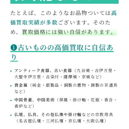
たとえば、このようなお品物ついては
高
価買取実績が多数
ございます。そのた
め、
買取価格には強い自信があります。
❶古いものの高価買取に自信あ
り
アンティーク食器、古い食器
（九谷焼・古伊万里・
大聖寺伊万里・古染付・薩摩焼・京焼など）
貴金属
（純金・銀製品・銅製の置物・錫製の茶道具
など）
中国骨董、中国美術
（屏風・掛け軸・花瓶・香合・
香炉など）
仏壇、仏具、その他仏像や掛け軸
などの宗教用具
（名古屋仏壇・三河仏壇・京仏壇・大阪仏壇）