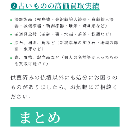
❷古いものの高価買取実績
漆器製品（輪島塗・金沢蒔絵入漆器・京蒔絵入漆
器・城端漆器・新潟漆器・堆朱・鎌倉彫など）
茶道具全般（茶碗・棗・水指・茶釜・鉄瓶など）
原石、珊瑚、角など（新潟翡翠の飾り石・珊瑚の彫
刻・象牙など）
壺、置物、記念品など（個人の名前等が入ったもの
も買取可能です）
供養済みの仏壇以外にも処分にお困りの
ものがありましたら、お気軽にご相談く
ださい。
まとめ