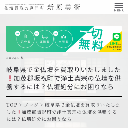
金仏壇の買取専門店新原美術とは？
仏壇買取サービス
買取ステップ・お仏壇処分の流れ
ブログ
2024.1.8
岐阜県で金仏壇を買取りいたしました
北陸三県外の方
加茂郡坂祝町で浄土真宗の仏壇を供
よくあるご質問
養するには？仏壇処分にお困りなら
お申し込み・お問い合わせ
協力店募集について
TOP
>
ブログ
>
岐阜県で金仏壇を買取りいたしま
した
加茂郡坂祝町で浄土真宗の仏壇を供養する
には？仏壇処分にお困りなら
お申し込み・お問い合わせ