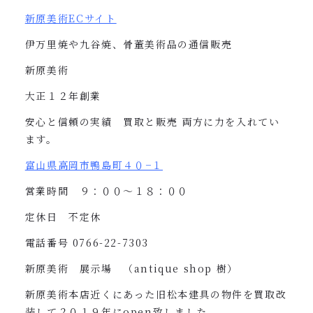
新原美術
EC
サイト
伊万里焼や九谷焼、骨董美術品の通信販売
新原美術
大正１２年創業
安心と信頼の実績 買取と販売
両方に力を入れてい
ます。
富山県高岡市鴨島町４０
−
１
営業時間 ９：００〜１８：００
定休日 不定休
電話番号
0766-22-7303
新原美術 展示場 （
antique shop
樹）
新原美術本店近くにあった旧松本建具の物件を買取改
装して２０１９年に
open
致しました。