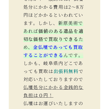
処分にかかる費用は2〜8万
円ほどかかるといわれてい
ます。しかし、
新原美術で
あれば
価値のある遺品を適
切な価格で買取り
できる
た
め、
金仏壇であっても買取
することができる
んです。
しかも、岐阜県内どこであ
っても買取は
出張料
無料
で
対応いたしておりますので
仏壇処分にかかる金銭的な
負担は０円！
仏壇はお運びいたしますの