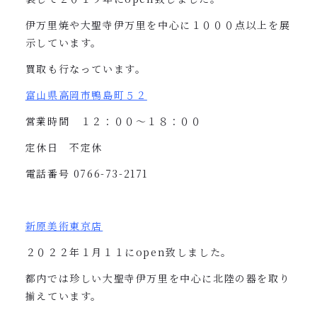
伊万里焼や大聖寺伊万里を中心に１０００点以上を展
示しています。
買取も行なっています。
富山県高岡市鴨島町５２
営業時間 １２：００〜１８：００
定休日 不定休
電話番号
0766-73-2171
新原美術東京店
２０２２年１月１１に
open
致しました。
都内では珍しい大聖寺伊万里を中心に北陸の器を取り
揃えています。