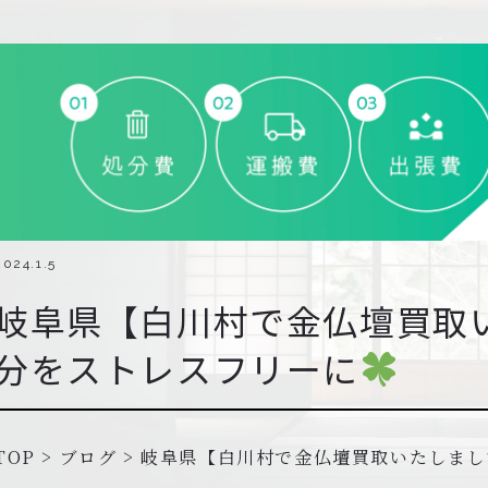
2024.1.5
岐阜県【白川村で金仏壇買取
分をストレスフリーに
TOP
>
ブログ
>
岐阜県【白川村で金仏壇買取いたしまし