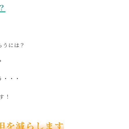
？
らうに
は？
？
う・・・
す！
担を減らします