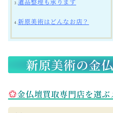
遺品整理も承ります
3.
新原美術はどんなお店
？
4.
新原美術の金仏
金仏壇買取専門店を選ぶ