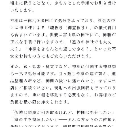
粗末に扱うことなく、きちんとした手順でお引き受け
いたします。
神棚は一律5,000円にて処分を承っており、料金の中
には神主様による「魂抜き（御霊抜き）」の儀式費用
も含まれています。供養は富山県の神社にて、神職が
正式な手順で行いますので、「遠方の神社でも大丈
夫？」「神様をきちんとお返しできる？」といった不
安をお持ちの方にもご安心いただけます。
また、鏡・御幣・榊立てなど、神棚に付随する神具類
も一括で処分可能です。引っ越しや家の建て替え、遺
品整理の際など、神棚の扱いに迷われたら、まずは当
店にご相談ください。現地への出張回収も行っており
ますので、重い棚を移動する必要もなく、お客様のご
負担を最小限に抑えられます。
「仏壇は親戚が引き取るけれど、神棚は処分したい」
「家の中を整理したい」──そんな方からのご依頼も
多数いただいております。岐阜市で神棚処分を安心し