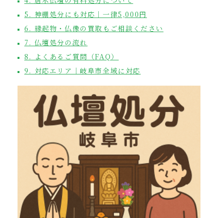
4. 唐木仏壇の有料処分について
5. 神棚処分にも対応｜一律5,000円
6. 縁起物・仏像の買取もご相談ください
7. 仏壇処分の流れ
8. よくあるご質問（FAQ）
9. 対応エリア｜岐阜市全域に対応