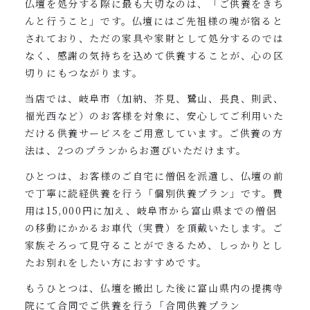
仏壇を処分する際に最も大切なのは、「ご供養をきち
んと行うこと」です。仏壇にはご先祖様の魂が宿ると
されており、ただの家具や家財として処分するのでは
なく、感謝の気持ちを込めて供養することが、心の区
切りにもつながります。
当店では、岐阜市（加納、芥見、鷺山、長良、則武、
福光西など）のお客様を対象に、安心してご利用いた
だける供養サービスをご用意しています。ご供養の方
法は、2つのプランからお選びいただけます。
ひとつは、お客様のご自宅に僧侶を派遣し、仏壇の前
で丁寧に読経供養を行う「個別供養プラン」です。費
用は15,000円に加え、岐阜市から富山県までの僧侶
の移動にかかるお車代（実費）を頂戴いたします。ご
家族そろって見守ることができるため、しっかりとし
たお別れをしたい方におすすめです。
もうひとつは、仏壇を搬出した後に富山県内の提携寺
院にて合同でご供養を行う「合同供養プラン