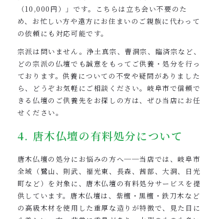
（10,000円）」です。こちらは立ち会い不要のた
め、お忙しい方や遠方にお住まいのご親族に代わって
の依頼にも対応可能です。
宗派は問いません。浄土真宗、曹洞宗、臨済宗など、
どの宗派の仏壇でも誠意をもってご供養・処分を行っ
ております。供養についての不安や疑問がありました
ら、どうぞお気軽にご相談ください。岐阜市で信頼で
きる仏壇のご供養先をお探しの方は、ぜひ当店にお任
せください。
4. 唐木仏壇の有料処分について
唐木仏壇の処分にお悩みの方へ──当店では、岐阜市
全域（鷺山、則武、福光東、長森、茜部、大洞、日光
町など）を対象に、唐木仏壇の有料処分サービスを提
供しています。唐木仏壇は、紫檀・黒檀・鉄刀木など
の高級木材を使用した重厚な造りが特徴で、見た目に