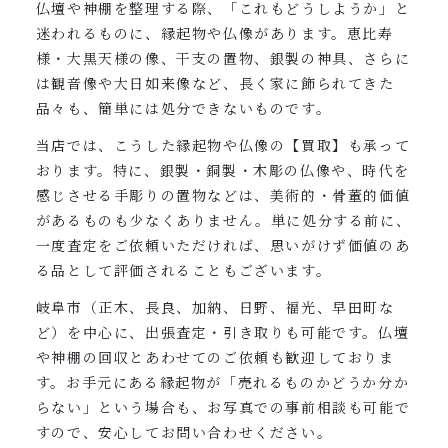
仏壇や神棚を整理する際、「これもどうしようか」と
迷われるものに、縁起物や仏像があります。恵比寿
様・大黒天様の像、干支の置物、銀製の神具、さらに
は観音像や大日如来像など、長く家に飾られてきた
品々も、簡単には処分できないものです。
当店では、こうした縁起物や仏像の【買取】も承って
おります。特に、銀製・銅製・木彫の仏像や、時代を
感じさせる手彫りの置物などは、美術的・骨董的価値
があるものも少なくありません。単に処分する前に、
一度査定をご依頼いただければ、思いがけず価値のあ
る品として評価されることもございます。
岐阜市（正木、長良、加納、日野、福光、早田町な
ど）を中心に、出張査定・引き取りも可能です。仏壇
や神棚の回収とあわせてのご依頼も歓迎しておりま
す。お手元にある縁起物が「売れるものかどうか分か
らない」という場合も、お写真での事前相談も可能で
すので、安心してお問い合わせください。