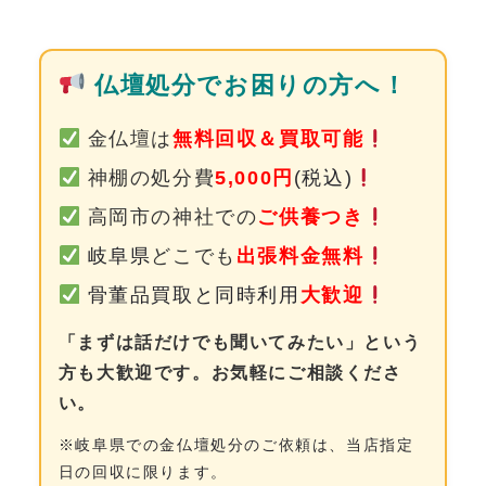
0120-962-856
受付時間：24時間受付 定休日：なし
仏壇処分でお困りの方へ！
金仏壇は
無料回収＆買取可能
神棚の処分費
5,000円
(税込)
高岡市の神社での
ご供養つき
岐阜県
どこでも
出張料金無料
骨董品買取と同時利用
大歓迎
「まずは話だけでも聞いてみたい」という
方も大歓迎です。お気軽にご相談くださ
い。
※岐阜県での金仏壇処分のご依頼は、当店指定
日の回収に限ります。