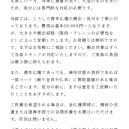
も美しい一方、非常に重量があり、大型のものも多い
ため、処分には専門的な対応が必要です。
当店では、こうした唐木仏壇の搬出・処分を丁寧に行
っております。費用は基本10,000円〜となります
が、大きさや搬出経路（階段・クレーンの必要性な
ど）によって変動いたします。お見積りは無料ですの
で、まずはお気軽にご相談ください。搬出作業はすべ
て当店スタッフが対応いたしますので、ご家族の負担
は最小限に抑えられます。
また、唐木仏壇であっても、保存状態が良好であれば
一部パーツ（飾り金具や仏具）に買取価値がある場合
もございます。処分の前に、まずは査定をご依頼いた
だくことをおすすめします。
ご供養を希望される場合は、金仏壇同様に、僧侶の派
遣または提携寺院での合同供養をお選びいただけま
す。宗派は問いません。