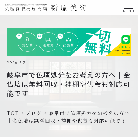
金仏壇の買取専門店新原美術とは？
仏壇買取サービス
買取ステップ・お仏壇処分の流れ
ブログ
2025.8.7
岐阜市で仏壇処分をお考えの方へ｜金
北陸三県外の方
仏壇は無料回収・神棚や供養も対応可
よくあるご質問
能です
お申し込み・お問い合わせ
協力店募集について
TOP
>
ブログ
>
岐阜市で仏壇処分をお考えの方へ
｜金仏壇は無料回収・神棚や供養も対応可能です
お申し込み・お問い合わせ