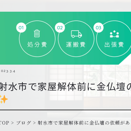
2023.3.4
射水市で家屋解体前に金仏壇
TOP
>
ブログ
>
射水市で家屋解体前に金仏壇の依頼があ