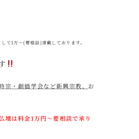
して1万〜(要相談)頂戴しております。
す
時宗・創価学会など新興宗教、
お
仏壇は
料金1万円〜要相談で承り