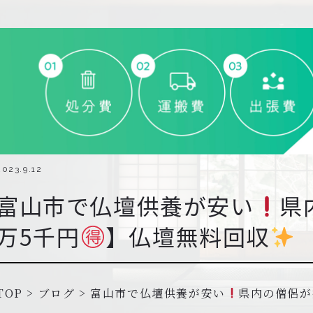
2023.9.12
富山市で仏壇供養が安い
県
万5千円
】仏壇無料回収
TOP
>
ブログ
>
富山市で仏壇供養が安い
県内の僧侶が