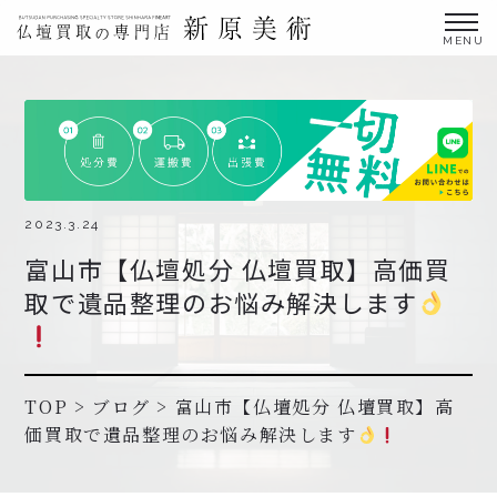
金仏壇の買取専門店新原美術とは？
仏壇買取サービス
買取ステップ・お仏壇処分の流れ
ブログ
2023.3.24
富山市【仏壇処分 仏壇買取】高価買
北陸三県外の方
取で遺品整理のお悩み解決します
よくあるご質問
お申し込み・お問い合わせ
協力店募集について
TOP
>
ブログ
>
富山市【仏壇処分 仏壇買取】高
価買取で遺品整理のお悩み解決します
お申し込み・お問い合わせ