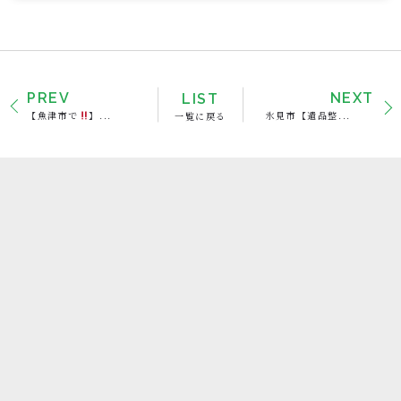
PREV
LIST
NEXT
【魚津市で
】...
一覧に戻る
氷見市【遺品整...