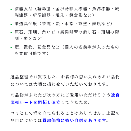
漆器製品（輪島塗・金沢蒔絵入漆器・魚津漆器・城
端漆器・新潟漆器・堆朱・鎌倉彫など）
茶道具全般（茶碗・棗・水指・茶釜・鉄瓶など）
原石、珊瑚、角など（新潟翡翠の飾り石・珊瑚の彫
刻・象牙など）
壺、置物、記念品など（個人の名前等が入ったもの
も買取可能です）
遺品整理でお買取した、
お客様の思い入れあるお品物
について
は
大切に扱わせていただいております。
お品物がふたたび
次の方にご愛用いただけるよう
独自
販売ルートを開拓し確立
してきたため、
ゴミとして埋め立てられることはありません。上記の
品目については
買取価格に強い自信があります
。