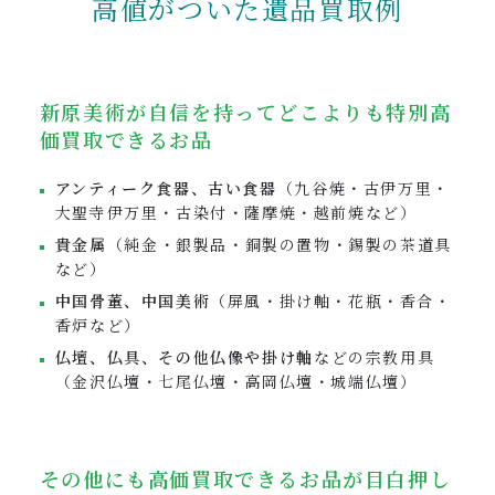
高値がついた遺品買取例
新原美術が自信を持ってどこよりも特別高
価買取できるお品
アンティーク食器、古い食器
（九谷焼・古伊万里・
大聖寺伊万里・古染付・薩摩焼・越前焼など）
貴金属
（純金・銀製品・銅製の置物・錫製の茶道具
など）
中国骨董、中国美術
（屏風・掛け軸・花瓶・香合・
香炉など）
仏壇、仏具、その他仏像や掛け軸
などの宗教用具
（金沢仏壇・七尾仏壇・高岡仏壇・城端仏壇）
その他にも高価買取できるお品が目白押し