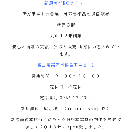
新原美術
EC
サイト
伊万里焼や九谷焼、骨董美術品の通信販売
新原美術
大正１２年創業
安心と信頼の実績 買取と販売
両方に力を入れてい
ます。
富山県高岡市鴨島町４０
−
１
営業時間 ９：００〜１８：００
定休日 不定休
電話番号
0766-22-7303
新原美術 展示場 （
antique shop
樹）
新原美術本店近くにあった旧松本建具の物件を買取改
装して２０１９年に
open
致しました。