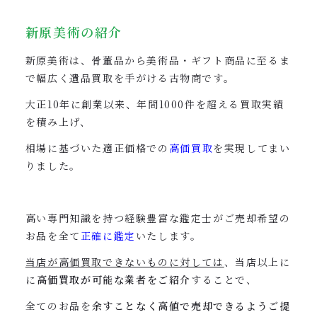
新原美術の紹介
新原美術は、骨董品から美術品・ギフト商品に至るま
で幅広く遺品買取を手がける古物商です。
大正10年に創業以来、年間1000件を超える買取実績
を積み上げ、
相場に基づいた
適正価格での
高価買取
を実現してまい
りました。
高い専門知識を持つ経験豊富な鑑定士がご売却希望の
お品を全て
正確に鑑定
いたします。
当店が高価買取できないものに対しては
、当店以上に
に
高価買取が可能な業者をご紹介
することで、
全てのお品を
余すことなく高値で売却できるようご提