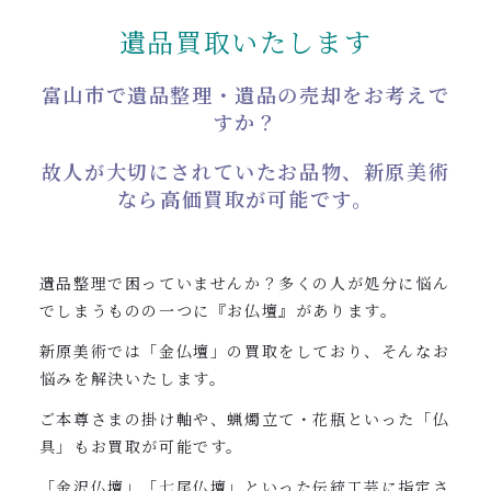
0120-962-856
遺品買取いたします
受付時間：24時間受付 定休日：なし
富山市で遺品整理・遺品の売却をお考えで
すか？
故人が大切にされていたお品物、新原美術
なら高価買取が可能です。
遺品整理で困っていませんか？多くの人が処分に悩ん
でしまうものの一つに『お仏壇』があります。
新原美術では「金仏壇」の買取をしており、そんなお
悩みを解決いたします。
ご本尊さまの掛け軸や、蝋燭立て・花瓶といった「仏
具」もお買取が可能です。
「金沢仏壇」「七尾仏壇」といった伝統工芸に指定さ