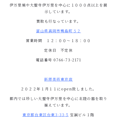
伊万里焼や大聖寺伊万里を中心に１０００点以上を展
示しています。
買取も行なっています。
富山県高岡市鴨島町５２
営業時間 １２：００〜１８：００
定休日 不定休
電話番号
0766-73-2171
新原美術東京店
２０２２年１月１１に
open
致しました。
都内では珍しい大聖寺伊万里を中心に北陸の器を取り
揃えています。
東京都台東区台東
3-33-5
宝誠ビル１階