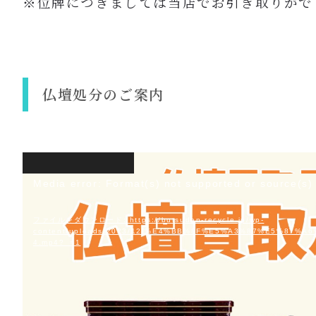
※位牌につきましては当店でお引き取りがで
仏壇処分のご案内
動
画
Media error: Format(s) not supported or source(s)
プ
レ
ファイルをダウンロード: https://butsudan-recycle.jp/wp-
ー
content/uploads/2023/12/%E4%BB%8F%E5%A3%87%E5%87%
4.mp4?_=1
ヤ
ー