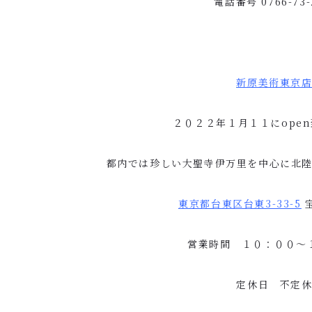
電話番号
0766-73-
新原美術東京
２０２２年１月１１に
open
都内では珍しい大聖寺伊万里を中心に北
東京都台東区台東
3-33-5
営業時間 １０：００〜
定休日 不定