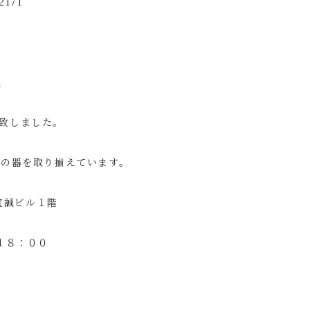
2171
店
致しました。
陸の器を取り揃えています。
宝誠ビル１階
１８：００
休