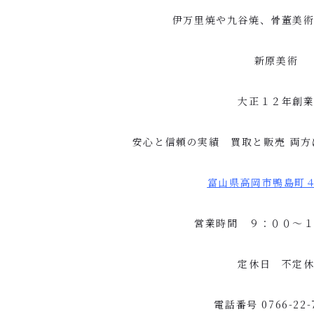
伊万里焼や九谷焼、骨董美
新原美術
大正１２年創
安心と信頼の実績 買取と販売
両方
富山県高岡市鴨島町
営業時間 ９：００〜
定休日 不定
電話番号
0766-22-