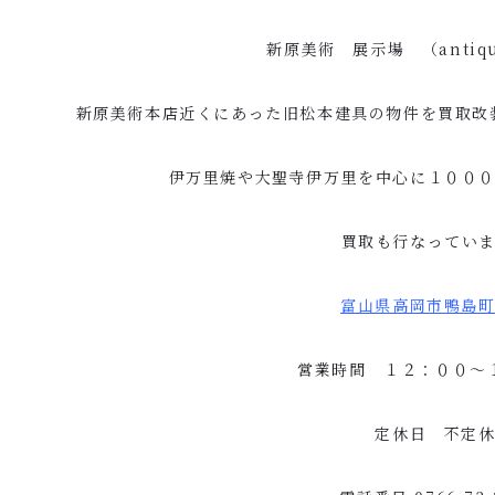
新原美術 展示場 （
antiq
新原美術本店近くにあった旧松本建具の物件を買取改
伊万里焼や大聖寺伊万里を中心に１００
買取も行なってい
富山県高岡市鴨島
営業時間 １２：００〜
定休日 不定