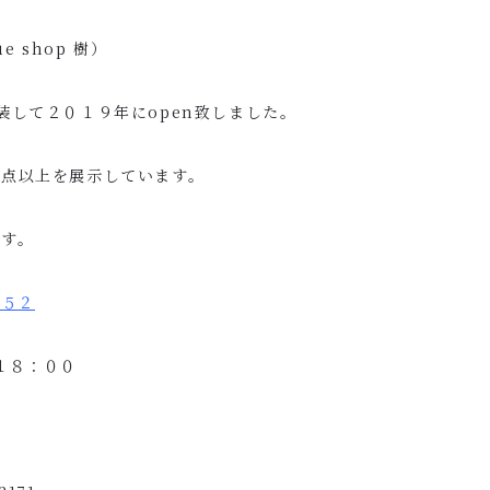
ue shop
樹）
装して２０１９年に
open
致しました。
０点以上を展示しています。
ます。
町５２
１８：００
休