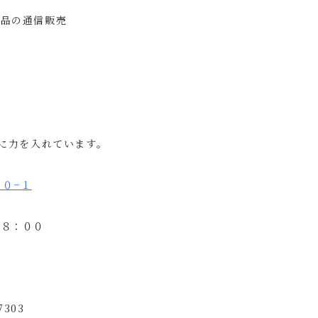
術品の通信販売
業
に力を入れています。
４０
−
１
１８：００
休
7303