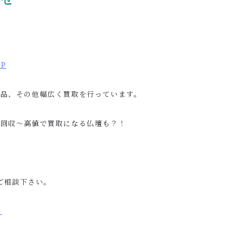
HP
用品、その他幅広く買取を行っています。
料回収〜高値で買取になる仏壇も？！
ご相談下さい。
ト