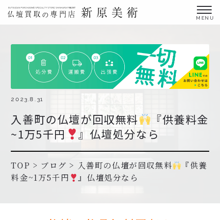
金仏壇の買取専門店新原美術とは？
仏壇買取サービス
買取ステップ・お仏壇処分の流れ
ブログ
2023.8.31
入善町の仏壇が回収無料
『供養料金
北陸三県外の方
~1万5千円
』仏壇処分なら
よくあるご質問
お申し込み・お問い合わせ
TOP
>
ブログ
>
入善町の仏壇が回収無料
『供養
料金~1万5千円
』仏壇処分なら
協力店募集について
お申し込み・お問い合わせ