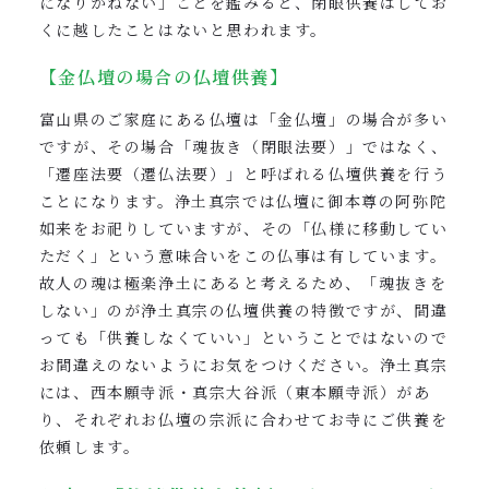
になりかねない」ことを鑑みると、閉眼供養はしてお
くに越したことはないと思われます。
【金仏壇の場合の仏壇供養】
富山県のご家庭にある仏壇は「金仏壇」の場合が多い
ですが、その場合「魂抜き（閉眼法要）」ではなく、
「遷座法要（遷仏法要）」と呼ばれる仏壇供養を行う
ことになります。浄土真宗では仏壇に御本尊の阿弥陀
如来をお祀りしていますが、その「仏様に移動してい
ただく」という意味合いをこの仏事は有しています。
故人の魂は極楽浄土にあると考えるため、「魂抜きを
しない」のが浄土真宗の仏壇供養の特徴ですが、間違
っても「供養しなくていい」ということではないので
お間違えのないようにお気をつけください。浄土真宗
には、西本願寺派・真宗大谷派（東本願寺派）があ
り、それぞれお仏壇の宗派に合わせてお寺にご供養を
依頼します。