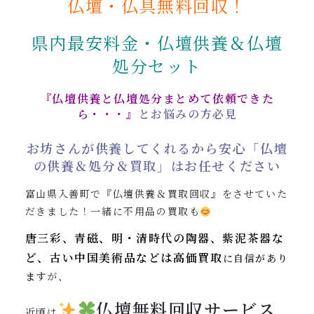
仏壇・仏具無料回収！
0120-962-856
受付時間：24時間受付 定休日：なし
県内最安料金・
仏壇供養＆仏壇
処分セット
『仏壇供養と仏壇処分まとめて依頼できた
ら・・・』
とお悩みの方必見
お坊さんが供養してくれるから安心「仏壇
の供養＆処分＆買取」はお任せください
富山県入善町で『仏壇供養＆買取回収』をさせていた
だきました！一緒に不用品の買取も
唐三彩、青磁、明・清時代の陶器、紫泥茶器な
ど、
古い中国美術品などは
高価買取
に自信があり
ます
が、
仏壇無料回収サービス
近頃は