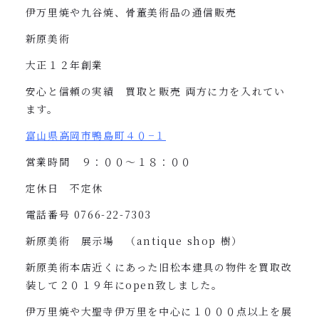
伊万里焼や九谷焼、骨董美術品の通信販売
新原美術
大正１２年創業
安心と信頼の実績 買取と販売
両方に力を入れてい
ます。
富山県高岡市鴨島町４０
−
１
営業時間 ９：００〜１８：００
定休日 不定休
電話番号
0766-22-7303
新原美術 展示場 （
antique shop
樹）
新原美術本店近くにあった旧松本建具の物件を買取改
装して２０１９年に
open
致しました。
伊万里焼や大聖寺伊万里を中心に１０００点以上を展