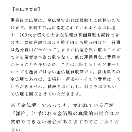
【金仏壇買取】
供養後の仏壇は、金仏壇であれば買取もご依頼いただ
けます。伝統工芸品に指定されているようなお仏壇
や、100代を超える大きな仏壇は高価買取も期待でき
ます。買取金額はおよそ数千円から数万円ほど。普通
は処分費用がかかってしまうお仏壇を買い取ることが
できる業者は本当に数少なく、他に運搬費など費用が
かかることも多いため、当店は北陸でほとんど唯一と
いっても過言ではない金仏壇買取店です。富山県内の
金仏壇であれば、出張料・運搬料・その他費用は一切
いただきません。値段をお付けし、料金をお支払いし
て仏壇を回収させていただきます。
※『金仏壇』であっても、使われている箔が
「洋箔」
と呼ばれる金箔風の真鍮泊の場合はお
買取りできない場合がありますのでご了承くだ
さい。