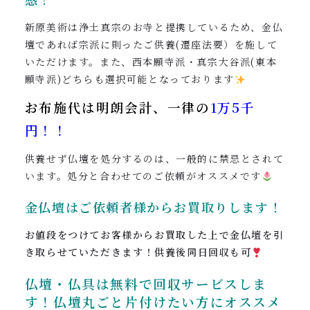
新原美術は浄土真宗のお寺と提携しているため、金仏
壇であれば宗派に則ったご供養(遷座法要）を施して
いただけます。また、西本願寺派・真宗大谷派(東本
願寺派)どちらも選択可能となっております
お布施代は明朗会計、一律の
1万5
千
円！！
供養せず仏壇を処分するのは、一般的に禁忌とされて
います。処分と合わせてのご依頼がオススメです
金仏壇は
ご依頼者様からお買取りします
！
お値段をつけてお客様からお買取した上で金仏壇を引
き取らせていただきます
！供養後同日回収も可
仏壇・仏具は無料で回収サービスしま
す！仏壇丸ごと片付けたい方にオススメ