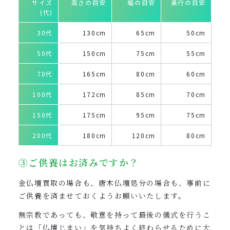
サイズ
高さの目安
幅の目安
奥行の目安
(代)
30代
130cm
65cm
50cm
50代
150cm
75cm
55cm
70代
165cm
80cm
60cm
100代
172cm
85cm
70cm
150代
175cm
95cm
75cm
200代
180cm
120cm
80cm
③ご供養はお済みですか？
金仏壇買取の場合も、唐木仏壇処分の場合も、事前に
ご供養を済ませておくようお願いいたします。
無宗教であっても、敬意を持って最後の儀式を行うこ
とは「仏壇じまい」を気持ちよく終わらせるために大