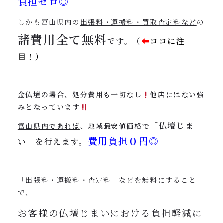
負担ゼロ◎
しかも富山県内の
出張料・運搬料・買取査定料など
の
諸費用全て
無料
です
（
⬅︎
ココに注
。
目！）
金仏壇の場合、処分費用も一切なし
他店にはない強
みとなっています
「仏壇じま
富山県内であれば
、地域最安値価格で
費用負担０円◎
い」を行えます。
「出張料・運搬料・査定料」などを無料にすること
で、
お客様の仏壇じまいにおける負担軽減に