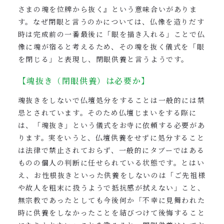
さまの魂を位牌から抜く』という意味合いがありま
す。なぜ閉眼と言うのかについては、仏像を造りだす
時は完成前の一番最後に「眼を描き入れる」ことで仏
像に魂が宿ると考えるため、その魂を抜く儀式を「眼
を閉じる」と表現し、閉眼供養と言うようです。
【魂抜き（閉眼供養）は必要か】
魂抜きをしないで仏壇処分をすることは一般的には禁
忌とされています。そのため仏壇じまいをする際に
は、「魂抜き」という儀式をお寺に依頼する必要があ
ります。実をいうと、仏壇供養をせずに処分すること
は法律で禁止されておらず、一般的にタブーではある
ものの個人の判断に任せられている状態です。とはい
え、お性根抜きといった供養をしないのは「ご先祖様
や故人を粗末に扱うようで抵抗感が拭えない」こと、
無宗教であったとしても今後何か「不幸に見舞われた
時に供養をしなかったことを結びつけて後悔すること