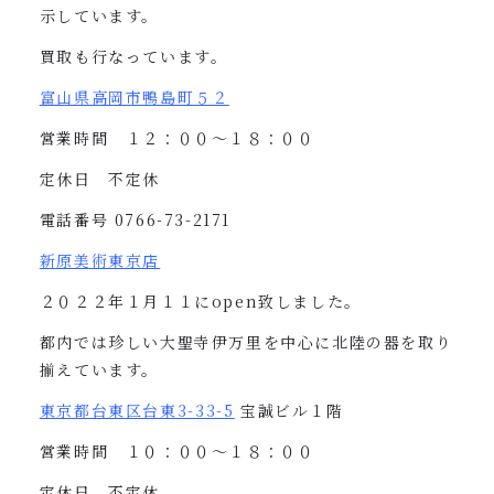
示しています。
買取も行なっています。
富山県高岡市鴨島町５２
営業時間 １２：００〜１８：００
定休日 不定休
電話番号
0766-73-2171
新原美術東京店
２０２２年１月１１に
open
致しました。
都内では珍しい大聖寺伊万里を中心に北陸の器を取り
揃えています。
東京都台東区台東
3-33-5
宝誠ビル１階
営業時間 １０：００〜１８：００
定休日 不定休