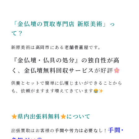
「金仏壇の買取専門店
新原美術」っ
て？
新原美術は高岡市にある
老舗骨董屋
です。
『金仏壇・仏具
の処分』の独自性が高
く
、
金仏壇無料回収サービス
が好評
供養とセットで簡単に仏壇じまいができることから
も、依頼がますます増えてきています
県内出張料無料
について
手間･
出張買取はお客様の
手間や労力は必要なし！