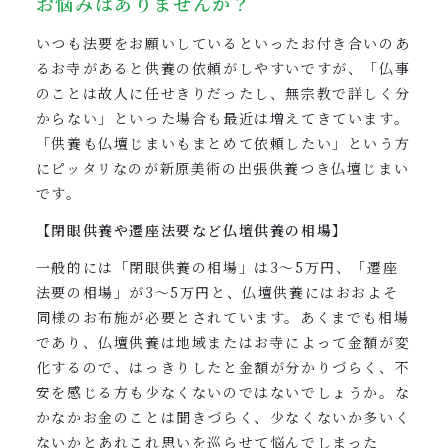
お悩みはありませんか？
いつも法要をお願いしているといったお付き合いのあ
るお寺があると供養の依頼がしやすいですが、「仏事
のことは故人に任せきりだったし、無宗教で詳しく分
からない」といった場合も最近は増えてきています。
「供養も仏壇じまいもまとめて依頼したい」という方
にピッタリなのが新原美術の出張供養つき仏壇じまい
です。
【閉眼供養や遷座法要など仏壇供養の相場】
一般的には「閉眼供養の相場」は3〜5万円、「遷座
法要の相場」が3〜5万円と、仏壇供養にはおおよそ
同様のお布施が必要とされています。あくまでも相場
であり、仏壇供養は地域またはお寺によって金額が変
化するので、はっきりしたと金額が分かりづらく、不
安を感じる方も少なくないのではないでしょうか。な
かなかお金のことは聞きづらく、少なくないか多いく
ないかとあれこれ思いを巡らせて悩んでしまった