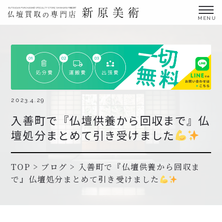
金仏壇の買取専門店新原美術とは？
仏壇買取サービス
買取ステップ・お仏壇処分の流れ
ブログ
2023.4.29
入善町で『仏壇供養から回収まで』仏
北陸三県外の方
壇処分まとめて引き受けました
よくあるご質問
お申し込み・お問い合わせ
TOP
>
ブログ
>
入善町で『仏壇供養から回収ま
で』仏壇処分まとめて引き受けました
協力店募集について
お申し込み・お問い合わせ