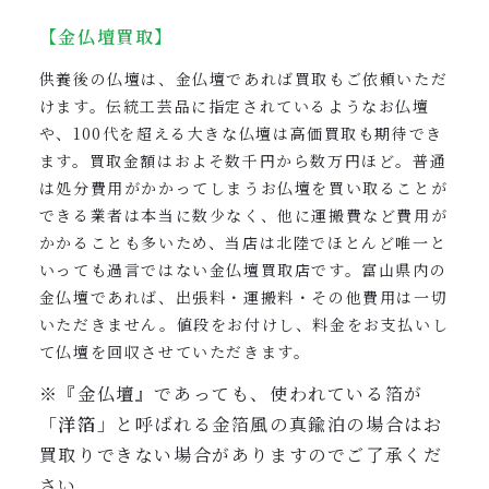
【金仏壇買取】
供養後の仏壇は、金仏壇であれば買取もご依頼いただ
けます。伝統工芸品に指定されているようなお仏壇
や、100代を超える大きな仏壇は高価買取も期待でき
ます。買取金額はおよそ数千円から数万円ほど。普通
は処分費用がかかってしまうお仏壇を買い取ることが
できる業者は本当に数少なく、他に運搬費など費用が
かかることも多いため、当店は北陸でほとんど唯一と
いっても過言ではない金仏壇買取店です。富山県内の
金仏壇であれば、出張料・運搬料・その他費用は一切
いただきません。値段をお付けし、料金をお支払いし
て仏壇を回収させていただきます。
※『金仏壇』であっても、使われている箔が
「洋箔」
と呼ばれる金箔風の真鍮泊の場合はお
買取りできない場合がありますのでご了承くだ
さい。