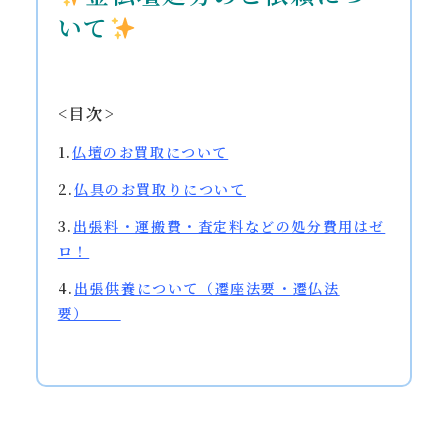
いて
<目次>
1.
仏壇のお買取について
2.
仏具のお買取りについて
3.
出張料・運搬費・査定料などの処分費用はゼ
ロ！
4.
出張供養
について（遷座法要・遷仏法
要）