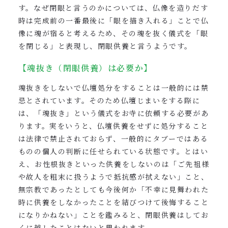
す。なぜ閉眼と言うのかについては、仏像を造りだす
時は完成前の一番最後に「眼を描き入れる」ことで仏
像に魂が宿ると考えるため、その魂を抜く儀式を「眼
を閉じる」と表現し、閉眼供養と言うようです。
【魂抜き（閉眼供養）は必要か】
魂抜きをしないで仏壇処分をすることは一般的には禁
忌とされています。そのため仏壇じまいをする際に
は、「魂抜き」という儀式をお寺に依頼する必要があ
ります。実をいうと、仏壇供養をせずに処分すること
は法律で禁止されておらず、一般的にタブーではある
ものの個人の判断に任せられている状態です。とはい
え、お性根抜きといった供養をしないのは「ご先祖様
や故人を粗末に扱うようで抵抗感が拭えない」こと、
無宗教であったとしても今後何か「不幸に見舞われた
時に供養をしなかったことを結びつけて後悔すること
になりかねない」ことを鑑みると、閉眼供養はしてお
くに越したことはないと思われます。