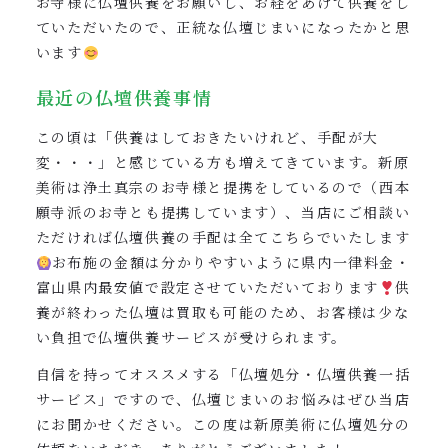
お寺様に仏壇供養をお願いし、お経をあげて供養をし
ていただいたので、正統な仏壇じまいになったかと思
います
最近の仏壇供養事情
この頃は「供養はしておきたいけれど、手配が大
変・・・」と感じている方も増えてきています。新原
美術は浄土真宗のお寺様と提携をしているので（西本
願寺派のお寺とも提携しています）、当店にご相談い
ただければ仏壇供養の手配は全てこちらでいたします
お布施の金額は分かりやすいように県内一律料金・
富山県内最安値で設定させていただいております
供
養が終わった仏壇は買取も可能のため、お客様は少な
い負担で仏壇供養サービスが受けられます。
自信を持ってオススメする「仏壇処分・仏壇供養一括
サービス」ですので、仏壇じまいのお悩みはぜひ当店
にお聞かせください。この度は新原美術に仏壇処分の