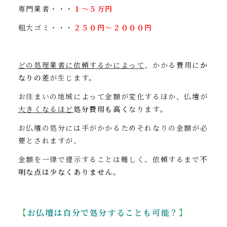
専門業者・・・
１〜５万円
粗大ゴミ・・・
２５０円〜２０００円
どの処理業者に依頼するかによって
、かかる費用に
か
なりの差
が生じます。
お住まいの地域によって金額が変化するほか、仏壇が
大きくなるほど
処分費用も高く
なります。
お仏壇の処分には手がかかるためそれなりの金額が必
要とされますが、
金額を一律で提示することは難しく、依頼するまで
不
明な点は少なくありません
。
【
お仏壇は
自分で処分することも可能？
】