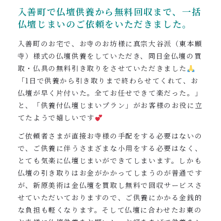
0120-962-856
入善町で仏壇供養から無料回収まで、一括
仏壇じまいの
ご依頼をいただきました。
受付時間：24時間受付 定休日：なし
入善町のお宅で、お寺のお坊様に真宗大谷派（東本願
寺）様式の仏壇供養をしていただき、同日金仏壇の買
取・仏具の無料引き取りをさせていただきました
「1日で供養から引き取りまで終わらせてくれて、お
仏壇が早く片付いた。全てお任せできて楽だった。」
と、「供養付仏壇じまいプラン」がお客様のお役に立
てたようで嬉しいです
ご依頼者さまが直接お寺様の手配をする必要はないの
で、ご供養に伴うさまざまな小用をする必要はなく、
とても気楽に仏壇じまいができてしまいます。しかも
仏壇の引き取りはお金がかかってしまうのが普通です
が、新原美術は金仏壇を買取し無料で回収サービスさ
せていただいておりますので、ご供養にかかる金銭的
な負担も軽くなります。そして仏壇に合わせたお東の