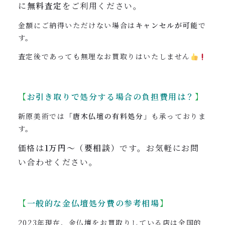
に
無料査定
をご利用ください。
金額にご納得いただけない場合は
キャンセルが可能
で
す。
査定後であっても無理なお買取りはいたしません
【
お引き取りで処分する場合の負担費用は？
】
新原美術では
「唐木仏壇の有料処分」
も承っておりま
す。
価格は
1万円〜（要相談）
です
。
お気軽にお問
い合わせください。
【
一般的な金仏壇処分費の参考相場
】
2023年現在、金仏壇をお買取りしている店は全国的