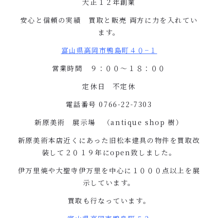
大正１２年創業
安心と信頼の実績 買取と販売
両方に力を入れてい
ます。
富山県高岡市鴨島町４０
−
１
営業時間 ９：００〜１８：００
定休日 不定休
電話番号
0766-22-7303
新原美術 展示場 （
antique shop
樹）
新原美術本店近くにあった旧松本建具の物件を買取改
装して２０１９年に
open
致しました。
伊万里焼や大聖寺伊万里を中心に１０００点以上を展
示しています。
買取も行なっています。