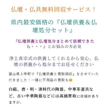
0120-962-856
仏壇・仏具無料回収サービス！
受付時間：24時間受付 定休日：なし
県内最安価格の『
仏壇供養＆仏
壇処分セット』
『仏壇供養と仏壇処分まとめて依頼できた
ら・・・』
とお悩みの方必見
浄土真宗式の供養してくれるから安心。
仏
壇の供養から処分までお任せください
富山県上市町で『仏壇供養と買取回収』をさせていた
だきました！一緒に不用品の買取も
白磁、唐・明・清時代の陶器、中華茶道具な
ど、
古い中華陶器などには
高価買取
に自信があり
ます
が、