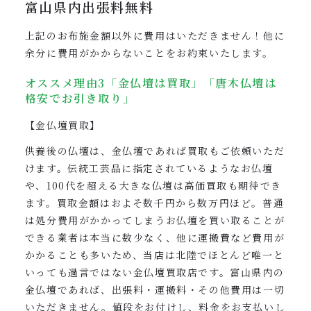
富山県内
出張料無料
上記のお布施金額以外に費用はいただきません！他に
余分に費用がかからないことをお約束いたします。
オススメ理由3「金仏壇は買取」「唐木仏壇は
格安でお引き取り」
【金仏壇買取】
供養後の仏壇は、金仏壇であれば買取もご依頼いただ
けます。伝統工芸品に指定されているようなお仏壇
や、100代を超える大きな仏壇は高価買取も期待でき
ます。買取金額はおよそ数千円から数万円ほど。普通
は処分費用がかかってしまうお仏壇を買い取ることが
できる業者は本当に数少なく、他に運搬費など費用が
かかることも多いため、当店は北陸でほとんど唯一と
いっても過言ではない金仏壇買取店です。富山県内の
金仏壇であれば、出張料・運搬料・その他費用は一切
いただきません。値段をお付けし、料金をお支払いし