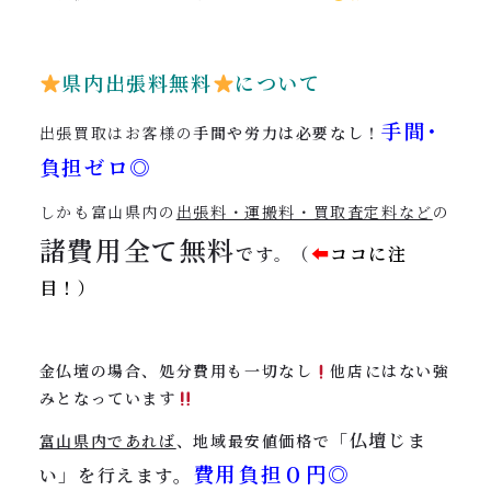
県内出張料無料
について
手間･
出張買取はお客様の
手間や労力は必要なし！
負担ゼロ◎
しかも富山県内の
出張料・運搬料・買取査定料など
の
諸費用全て
無料
です
（
⬅︎
ココに注
。
目！）
金仏壇の場合、処分費用も一切なし
他店にはない強
みとなっています
「仏壇じま
富山県内であれば
、地域最安値価格で
費用負担０円◎
い」を行えます。