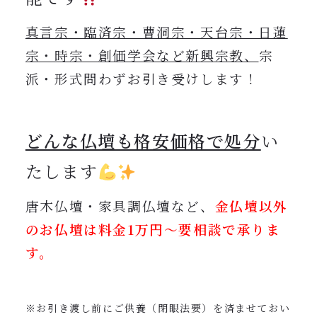
真言宗・臨済宗・曹洞宗・天台宗・日蓮
宗・時宗・創価学会など新興宗教、
宗
派・形式問わずお引き受けします！
どんな仏壇も格安価格で処分
い
たします
唐木仏壇・家具調仏壇など、
金仏壇以外
のお仏壇は
料金1万円〜要相談で承りま
す。
※お引き渡し前にご供養（閉眼法要）を済ませておい