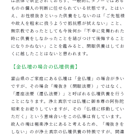
は法律で禁止されておらず、一般的にタブーではある
ものの個人の判断に任せられている状態です。とはい
え、お性根抜きといった供養をしないのは「ご先祖様
や故人を粗末に扱うようで抵抗感が拭えない」こと、
無宗教であったとしても今後何か「不幸に見舞われた
時に供養をしなかったことを結びつけて後悔すること
になりかねない」ことを鑑みると、閉眼供養はしてお
くに越したことはないと思われます。
【金仏壇の場合の仏壇供養】
富山県のご家庭にある仏壇は「金仏壇」の場合が多い
ですが、その場合「魂抜き（閉眼法要）」ではなく、
「遷座法要（遷仏法要）」と呼ばれる仏壇供養を行う
ことになります。浄土真宗では仏壇に御本尊の阿弥陀
如来をお祀りしていますが、その「仏様に移動してい
ただく」という意味合いをこの仏事は有しています。
故人の魂は極楽浄土にあると考えるため、「魂抜きを
しない」のが浄土真宗の仏壇供養の特徴ですが、間違