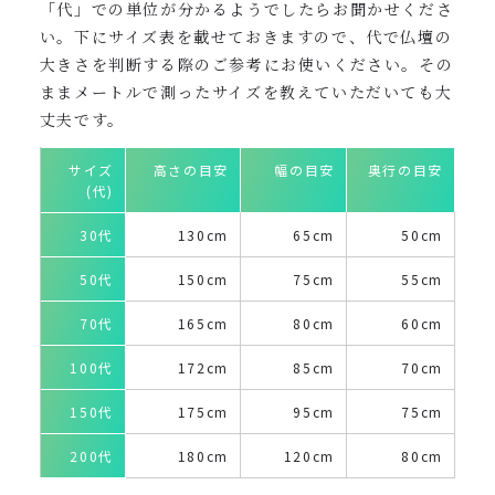
「代」での単位が分かるようでしたらお聞かせくださ
い。下にサイズ表を載せておきますので、代で仏壇の
大きさを判断する際のご参考にお使いください。その
ままメートルで測ったサイズを教えていただいても大
丈夫です。
サイズ
高さの目安
幅の目安
奥行の目安
(代)
30代
130cm
65cm
50cm
50代
150cm
75cm
55cm
70代
165cm
80cm
60cm
100代
172cm
85cm
70cm
150代
175cm
95cm
75cm
200代
180cm
120cm
80cm