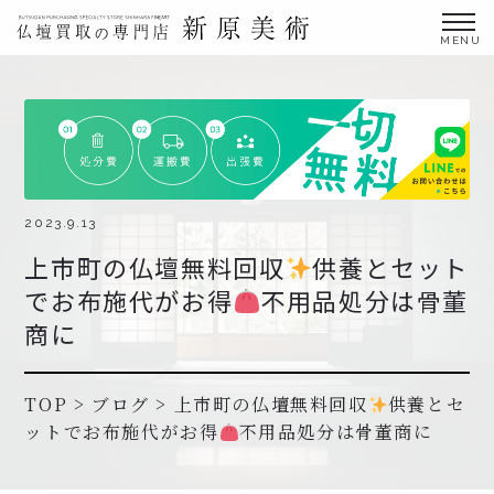
金仏壇の買取専門店新原美術とは？
仏壇買取サービス
買取ステップ・お仏壇処分の流れ
ブログ
2023.9.13
上市町の仏壇無料回収
供養とセット
北陸三県外の方
でお布施代がお得
不用品処分は骨董
よくあるご質問
商に
お申し込み・お問い合わせ
協力店募集について
TOP
>
ブログ
>
上市町の仏壇無料回収
供養とセ
ットでお布施代がお得
不用品処分は骨董商に
お申し込み・お問い合わせ