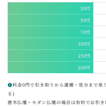
30代
50代
70代
100代
150代
200代
❶
料金0円で引き取りから運搬・処分まで承
る)
唐木仏壇・モダン仏壇の場合は有料でお引き