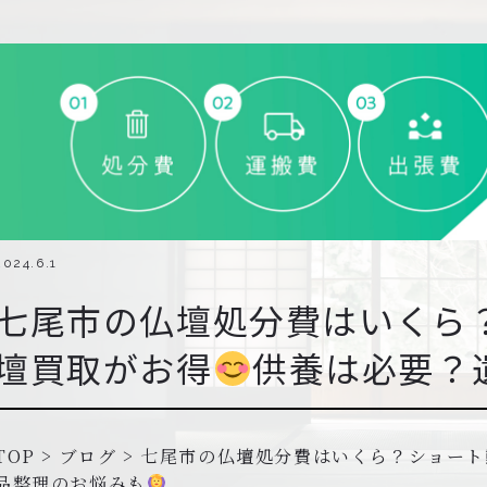
2024.6.1
七尾市の仏壇処分費はいくら
壇買取がお得
供養は必要？
TOP
>
ブログ
>
七尾市の仏壇処分費はいくら？ショート
品整理のお悩みも