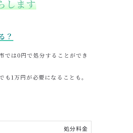
らします
る？
市では0円で処分することができ
でも1万円が必要になることも。
処分料金