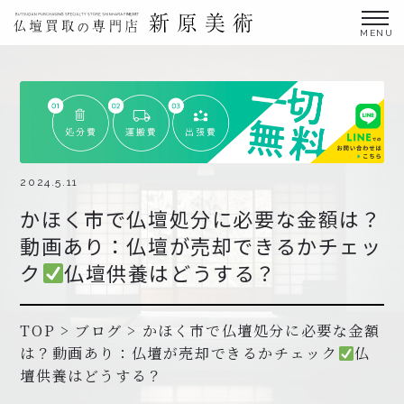
金仏壇の買取専門店新原美術とは？
仏壇買取サービス
買取ステップ・お仏壇処分の流れ
ブログ
2024.5.11
かほく市で仏壇処分に必要な金額は？
北陸三県外の方
動画あり：仏壇が売却できるかチェッ
よくあるご質問
ク
仏壇供養はどうする？
お申し込み・お問い合わせ
協力店募集について
TOP
>
ブログ
>
かほく市で仏壇処分に必要な金額
は？動画あり：仏壇が売却できるかチェック
仏
壇供養はどうする？
お申し込み・お問い合わせ