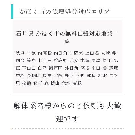
かほく市の仏壇処分対応エリア
石川県 かほく市の無料出張対応地域一
覧
秋浜 宇気 内高松 内日角 宇野気 上田名 大崎 学
園台 笠島 上山田 狩鹿野 元女 木津 気屋 黒川 指
江 下山田 白尾 瀬戸町 外日角 高松 多田 谷 遠塚
中沼 長柄町 夏栗 七窪 野寺 八野 鉢伏 浜北 二ツ
屋 松浜 箕打 森 横山 余地 若緑
解体業者様からのご依頼も大歓
迎です