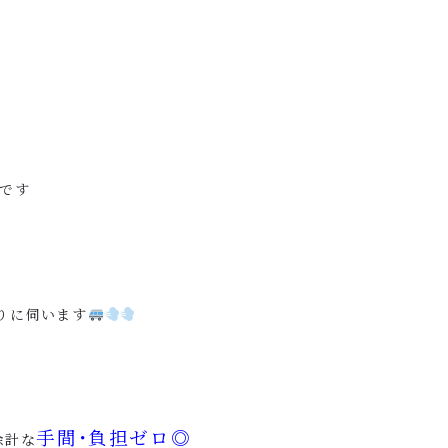
です
りに伺います
手間･負担ゼロ◎
余計な