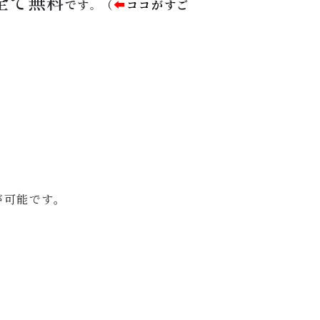
全て
無料
です
（
⬅︎
ココがすご
。
が可能です。