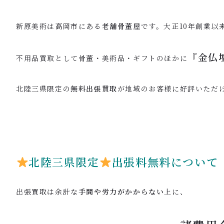
新原美術は高岡市にある
老舗骨董屋
です。大正10年創業以
『
金仏
不用品買取として骨董・美術品・ギフトのほかに
北陸三県限定の
無料出張買取
が地域のお客様に好評いただ
北陸三県限定
出張料無料について
出張買取は余計な
手間や労力がかからない
上に、