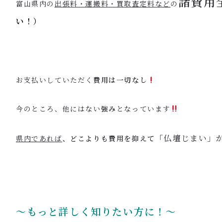
諸費用
富山県内の
出張料・運搬料・買取査定料など
の
い！）
お支払いしていただく
費用は一切なし
今のところ、他にはない
強み
となっています
「仏壇じまい」
県内であれば
、どこよりも費用を抑えて
〜もっと詳しく知りたい方に！〜