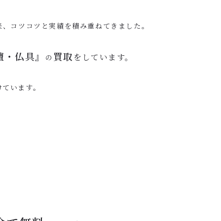
来、コツコツと実績を積み重ねてきました。
壇・仏具』
買取
をしています。
の
けています。