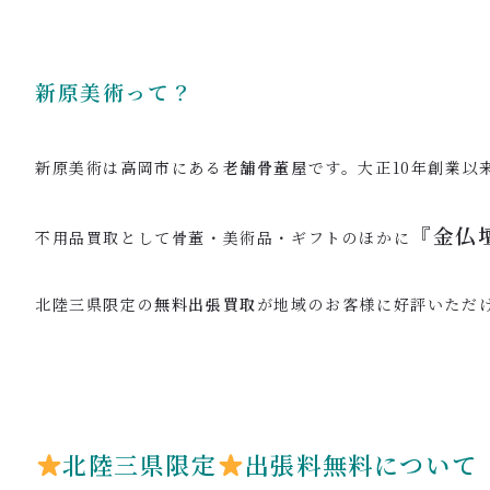
新原美術って？
新原美術は高岡市にある
老舗骨董屋
です。大正10年創業以
『
金仏
不用品買取として骨董・美術品・ギフトのほかに
北陸三県限定の
無料出張買取
が地域のお客様に好評いただ
北陸三県限定
出張料無料について