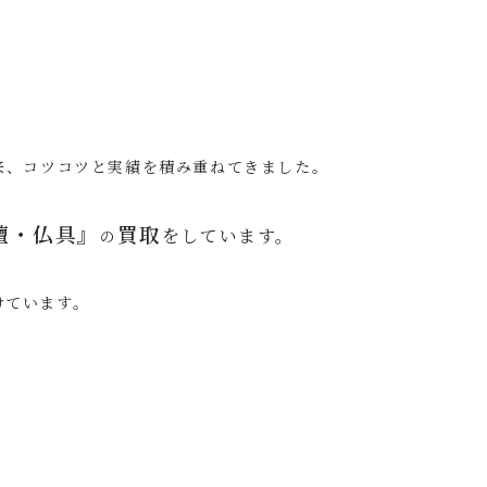
来、コツコツと実績を積み重ねてきました。
壇・仏具』
買取
をしています。
の
けています。