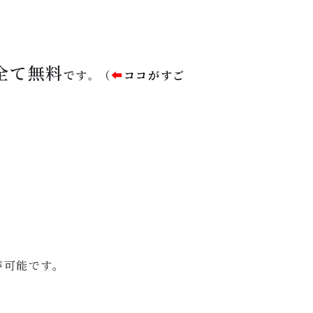
全て
無料
です
（
⬅︎
ココがすご
。
が可能です。