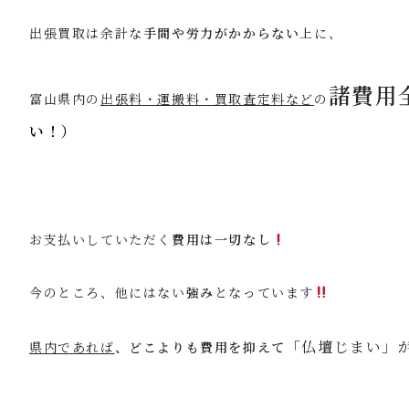
出張買取は余計な
手間や労力がかからない
上に、
諸費用
富山県内の
出張料・運搬料・買取査定料など
の
い！）
お支払いしていただく
費用は一切なし
今のところ、他にはない
強み
となっています
「仏壇じまい」
県内であれば
、どこよりも費用を抑えて