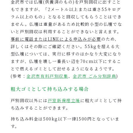
金沢市では仏壇(供養済のもの)を戸別回収に出すこと
もできますが、「
2メートル以上または重さ55キログ
ラム以上のもの」となると回収してもらうことはでき
ません。仏壇は重量があるため比較的小型の仏壇でな
いと戸別回収は利用することができないと言えます。
事前に電話またはLINEによる申込みが必要
のため、
詳しくはその際にご確認ください。55kgを超える大
型仏壇については、
実行に移すのはかなり大変になり
ますが、仏壇を壊し一番長い辺を70cm以下にするこ
とで燃えるゴミとして出せるようになるようです。
(参考：
金沢市有料戸別収集
、
金沢市 ごみ分別辞典
)
粗大ゴミとして持ち込みする場合
戸別回収以外には
戸室新保埋立場
に粗大ゴミとして持
ち込みすることができます。
持ち込み料金は500kg以下一律1500円となっていま
す。