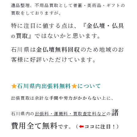
遺品整理、不用品買取として骨董・美術品・ギフトの
買取をしておりますが、
特に注目に値する点は、
『金仏壇・仏具
買取』
ではないかと思います。
の
石川県は
金仏壇無料回収
のため地域のお
客様に好評いただけています。
石川県内出張料無料
について
出張買取は余計な
手間や労力がかからない
上に、
諸
石川県内の
出張料・運搬料・買取査定料など
の
費用全て
無料
です
（
⬅︎
ココに注目！）
。