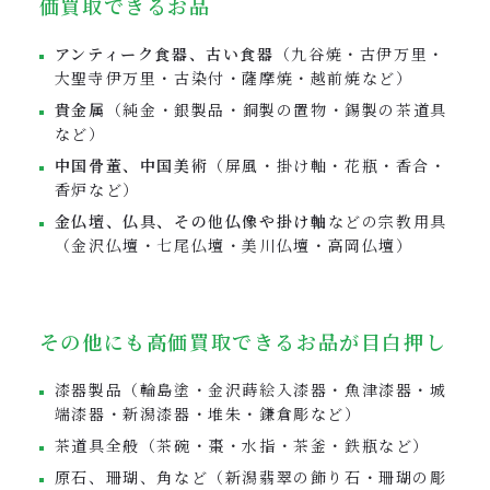
価買取できるお品
アンティーク食器、古い食器
（九谷焼・古伊万里・
大聖寺伊万里・古染付・薩摩焼・越前焼など）
貴金属
（純金・銀製品・銅製の置物・錫製の茶道具
など）
中国骨董、中国美術
（屏風・掛け軸・花瓶・香合・
香炉など）
金仏壇、仏具、その他仏像や掛け軸
などの宗教用具
（金沢仏壇・七尾仏壇・美川仏壇・高岡仏壇）
その他にも高価買取できるお品が目白押し
漆器製品（輪島塗・金沢蒔絵入漆器・魚津漆器・城
端漆器・新潟漆器・堆朱・鎌倉彫など）
茶道具全般（茶碗・棗・水指・茶釜・鉄瓶など）
原石、珊瑚、角など（新潟翡翠の飾り石・珊瑚の彫