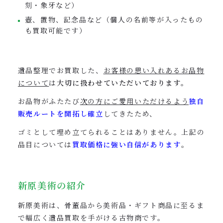
刻・象牙など）
壺、置物、記念品など（個人の名前等が入ったもの
も買取可能です）
遺品整理でお買取した、
お客様の思い入れあるお品物
について
は
大切に扱わせていただいております。
お品物がふたたび
次の方にご愛用いただけるよう
独自
販売ルートを開拓し確立
してきたため、
ゴミとして埋め立てられることはありません。上記の
品目については
買取価格に強い自信があります
。
新原美術の紹介
新原美術は、骨董品から美術品・ギフト商品に至るま
で幅広く遺品買取を手がける古物商です。