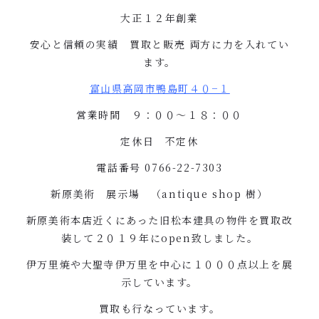
大正１２年創業
安心と信頼の実績 買取と販売
両方に力を入れてい
ます。
富山県高岡市鴨島町４０
−
１
営業時間 ９：００〜１８：００
定休日 不定休
電話番号
0766-22-7303
新原美術 展示場 （
antique shop
樹）
新原美術本店近くにあった旧松本建具の物件を買取改
装して２０１９年に
open
致しました。
伊万里焼や大聖寺伊万里を中心に１０００点以上を展
示しています。
買取も行なっています。