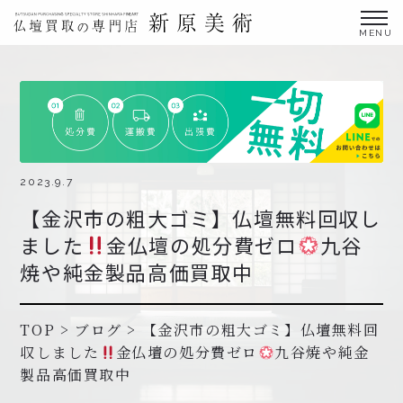
金仏壇の買取専門店新原美術とは？
仏壇買取サービス
買取ステップ・お仏壇処分の流れ
ブログ
2023.9.7
【金沢市の粗大ゴミ】仏壇無料回収し
北陸三県外の方
ました
金仏壇の処分費ゼロ
九谷
よくあるご質問
焼や純金製品高価買取中
お申し込み・お問い合わせ
協力店募集について
TOP
>
ブログ
>
【金沢市の粗大ゴミ】仏壇無料回
収しました
金仏壇の処分費ゼロ
九谷焼や純金
製品高価買取中
お申し込み・お問い合わせ