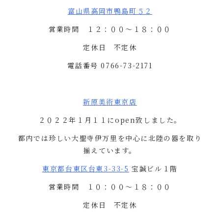
富山県高岡市鴨島町５２
営業時間 １２：００〜１８：００
定休日 不定休
電話番号
0766-73-2171
新原美術東京店
２０２２年１月１１に
open
致しました。
都内では珍しい大聖寺伊万里を中心に北陸の器を取り
揃えています。
東京都台東区台東
3-33-5
宝誠ビル１階
営業時間 １０：００〜１８：００
定休日 不定休