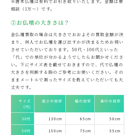
※唐木仏壇は有料でお引き取りいたします。金額は要
相談（1万〜）です。
②お仏壇の大きさは？
金仏壇買取の場合は大きさでおおよその買取金額が決
まり、何人でお仏壇を運び出すかが決まるためお伺い
させていただいております。50代・100代といった
「代」での単位が分かるようでしたらお聞かせくださ
い。下にサイズ表を載せておきますので、代で仏壇の
大きさを判断する際のご参考にお使いください。その
ままメートルで測ったサイズを教えていただいても大
丈夫です。
サイズ
高さの目安
幅の目安
奥行の目安
(代)
30代
130cm
65cm
50cm
50代
150cm
75cm
55cm