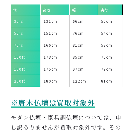
代
高さ
幅
奥行
30代
131cm
66cm
50cm
50代
151cm
76cm
54cm
70代
166cm
81cm
59cm
100代
173cm
85cm
70cm
150代
175cm
97cm
77cm
200代
180cm
122cm
81cm
※唐木仏壇は買取対象外
モダン仏壇・家具調仏壇については、申
し訳ありませんが買取対象外です。その