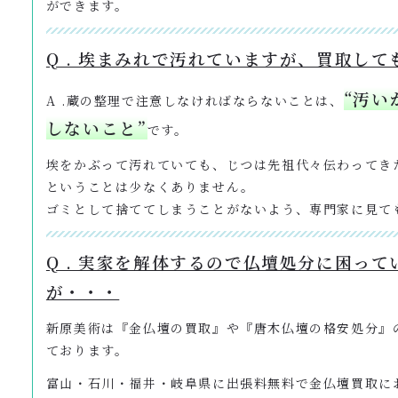
ができます。
Q . 埃まみれで汚れていますが、買取し
“汚い
A .蔵の整理で注意しなければならないことは、
しないこと”
です。
埃をかぶって汚れていても、じつは先祖代々伝わってき
ということは少なくありません。
ゴミとして捨ててしまうことがないよう、専門家に見て
Q . 実家を解体するので仏壇処分に困って
が・・・
新原美術は『金仏壇の買取』や『唐木仏壇の格安処分』
ております。
富山・石川・福井・岐阜県に出張料無料で金仏壇買取に