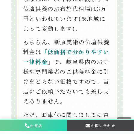
仏壇供養のお布施代相場は3万
円といわれています(※地域に
よって変動します)。
もちろん、新原美術の仏壇供養
料金は
『低価格で分かりやすい
一律料金』
で、岐阜県内のお寺
様や専門業者のご供養料金に引
けをとらない価格ですので、当
店にご依頼いただいても差し支
えありません。
ただ、お車代に関しましては富
山県にあるお寺のお坊さんを派
お電話
お問い合わせ
お問い合わせ・
相談はこちら