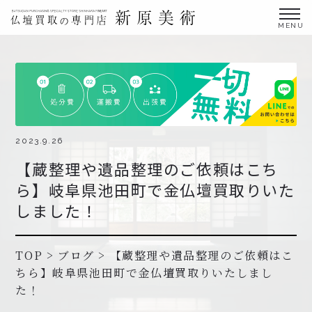
金仏壇の買取専門店新原美術とは？
仏壇買取サービス
買取ステップ・お仏壇処分の流れ
ブログ
2023.9.26
【蔵整理や遺品整理のご依頼はこち
北陸三県外の方
ら】岐阜県池田町で金仏壇買取りいた
よくあるご質問
しました！
お申し込み・お問い合わせ
協力店募集について
TOP
>
ブログ
>
【蔵整理や遺品整理のご依頼はこ
ちら】岐阜県池田町で金仏壇買取りいたしまし
た！
お申し込み・お問い合わせ