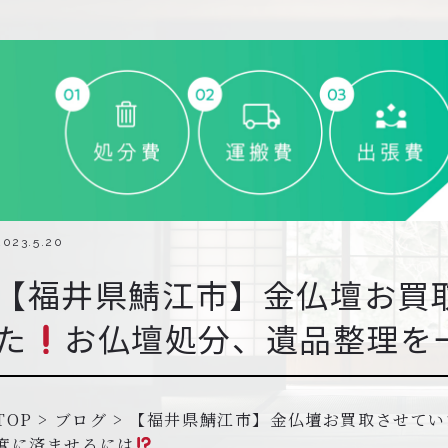
2023.5.20
【福井県鯖江市】金仏壇お買
た
お仏壇処分、遺品整理を
TOP
>
ブログ
>
【福井県鯖江市】金仏壇お買取させてい
度に済ませるには