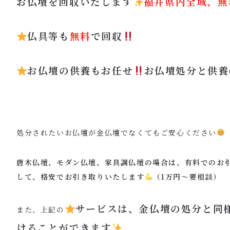
お仏壇を回収いたします
福井県内全域、無
仏具等も
無料
で回収
お仏壇の供養もお任せ
お仏壇処分と供養
処分されたいお仏壇が金仏壇でなくてもご安心ください
唐木仏壇、モダン仏壇、家具調仏壇の場合は、有料でのお
して、格安でお引き取りいたします
（1万円〜要相談）
サービスは、金仏壇の処分と同
また、上記の
けることができます