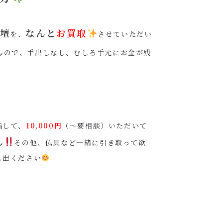
壇
なんと
お買取
を、
させていただい
ん
ので、手出しなし、むしろ手元にお金が残
指して、
10,000円
（〜要相談）いただいて
ん
その他、仏具など一緒に引き取って欲
し出ください