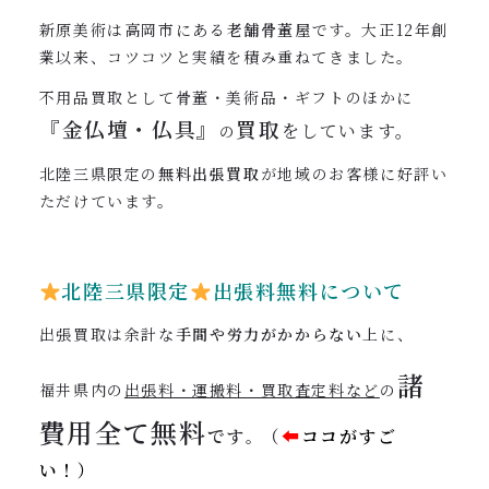
新原美術は高岡市にある
老舗骨董屋
です。大正12年創
業以来、コツコツと実績を積み重ねてきました。
不用品買取として骨董・美術品・ギフトのほかに
『
金仏壇・仏具』
買取
をしています。
の
北陸三県限定の
無料出張買取
が地域のお客様に好評い
ただけています。
北陸三県限定
出張料無料について
出張買取は余計な
手間や労力がかからない
上に、
諸
福井県内の
出張料・運搬料・買取査定料など
の
費用全て
無料
です
（
⬅︎
ココがすご
。
い！）