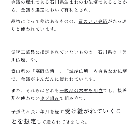
金箔の産地である石川県生まれ
のお仏壇であることか
ら、金箔の選定において有利とされ、
品物によって差はあるものの、
質のいい金箔
がたっぷ
りと使われています。
伝統工芸品に指定されていないものの、石川県の「美
川仏壇」や、
富山県の「高岡仏壇」、「城端仏壇」も有名なお仏壇
で、金箔がふんだんに使われています。
また、それらはどれも
一級品の木材を用立
てし、接着
剤を使わない
ホゾ組み
で組み立て、
受け継がれていくこ
子孫代々長い年月を経て
とを想定
して造られてきました。