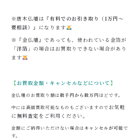
※唐木仏壇は『
有料でのお引き取り（1万円〜
要相談）
』になります
※『金仏壇』であっても、使われている金箔が
「洋箔」
の場合はお買取りできない場合があり
ます
【
お買取金額・キャンセルなどについて
】
金仏壇のお買取り額は
数千円から数万円
ほどです。
お気軽
中には高価買取可能なものもございますので
に
無料査定
をご利用ください。
金額にご納得いただけない場合は
キャンセルが可能
で
す。