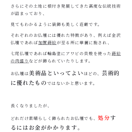
さらにその土地に根付き発展してきた高度な伝統技術
が詰まっており、
見てもわかるように装飾も美しく荘厳です。
それぞれのお仏壇には優れた特徴があり、例えば金沢
仏壇であれば
加賀蒔絵
が至る所に華麗に施され、
七尾仏壇であれば輪島塗にアワビの貝殻を使った
蒔絵
の肉盛り
などが飾られていたりします。
美術品といってよい
芸術的
お仏壇は
ほどの、
に優れたもの
ではないかと思います。
長くなりましたが、
処分
す
どれだけ素晴らしく飾られたお仏壇でも、
るにはお金がかかります
。