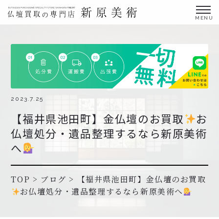
金仏壇の買取専門店新原美術とは？
仏壇買取サービス
買取ステップ・お仏壇処分の流れ
ブログ
2023.7.25
【福井県池田町】金仏壇のお買取
お
北陸三県外の方
仏壇処分・遺品整理するなら新原美術
よくあるご質問
へ
お申し込み・お問い合わせ
協力店募集について
TOP
>
ブログ
>
【福井県池田町】金仏壇のお買取
お仏壇処分・遺品整理するなら新原美術へ
お申し込み・お問い合わせ