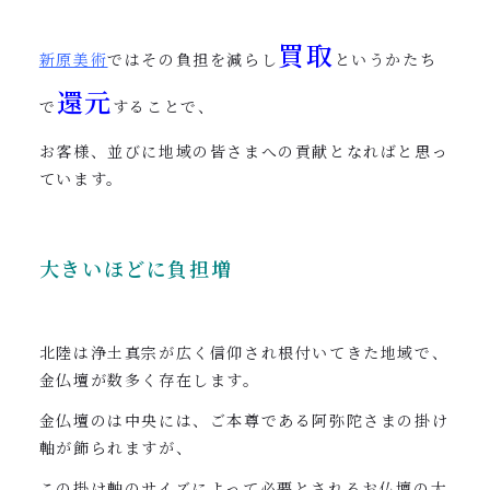
買取
新原美術
ではその負担を減らし
というかたち
還元
で
することで、
お客様、並びに地域の皆さまへの貢献となればと思っ
ています。
大きいほどに負担増
北陸は浄土真宗が広く信仰され根付いてきた地域で、
金仏壇が数多く存在します。
金仏壇のは中央には、ご本尊である阿弥陀さまの掛け
軸が飾られますが、
この掛け軸のサイズによって必要とされるお仏壇の大