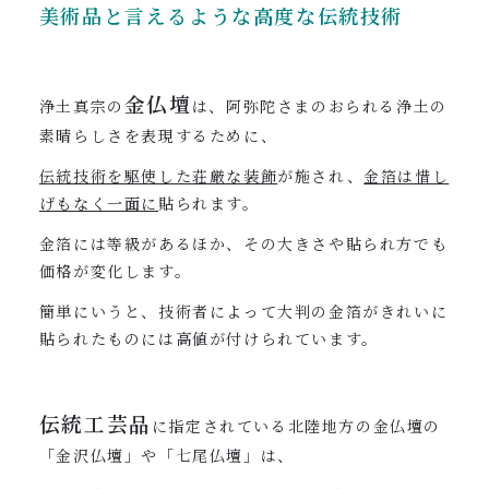
美術品と言えるような高度な伝統技術
金仏壇
浄土真宗の
は、阿弥陀さまのおられる浄土の
素晴らしさを表現するために、
伝統技術を駆使した荘厳な装飾
が施され、
金箔は惜し
げもなく一面に
貼られます。
金箔には等級があるほか、その大きさや貼られ方でも
価格が変化します。
簡単にいうと、技術者によって大判の金箔がきれいに
貼られたものには高値が付けられています。
伝統工芸品
に指定されている北陸地方の金仏壇の
「金沢仏壇」や「七尾仏壇」は、