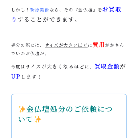
お買取
しかし！
新原美術
なら、その『金仏壇』を
り
することができます
。
費用
処分の際には、
サイズが大きいほど
に
がかさん
でいたお仏壇が、
買取金額
が
サイズが大きくなるほど
今度は
に、
UP
します！
金仏壇処分のご依頼につ
いて