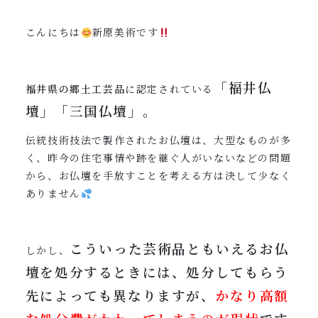
0120-962-856
こんにちは
新原美術です
受付時間：24時間受付 定休日：なし
「福井仏
福井県の郷土工芸品
に認定されている
壇」「三国仏壇」。
伝統技術技法で製作されたお仏壇は、大型なものが多
く、昨今の住宅事情や跡を継ぐ人がいないなどの問題
から、お仏壇を手放すことを考える方は決して少なく
ありません
こういった芸術品ともいえるお仏
しかし、
壇を処分するときには、処分してもらう
先によっても異なりますが、
かなり高額