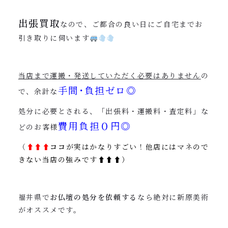
出張買取
なので、ご都合の良い日にご自宅までお
引き取りに伺います
当店まで運搬・発送していただく必要はありません
の
手間･負担ゼロ◎
で、余計な
処分に必要とされる、「出張料・運搬料・査定料」な
費用負担０円◎
どのお客様
（
⬆︎
⬆︎⬆︎
ココ
が実はかなりすごい！他店にはマネので
きない当店の強みです⬆︎⬆︎⬆︎）
福井県で
お仏壇の処分を依頼する
なら絶対に新原美術
がオススメです。