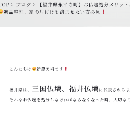
TOP
>
ブログ
>
【福井県永平寺町】お仏壇処分メリット
遺品整理、家の片付けも済ませたい方必見
こんにちは
新原美術です
三国仏壇、福井仏壇
福井県は、
に代表される
そんな
お仏壇を処分しなければならなくなった時、大切な