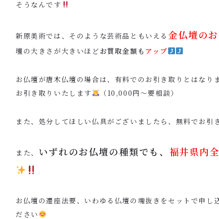
そうなんです
金仏壇のお
新原美術では、そのような芸術品ともいえる
壇の大きさが大きいほど
お買取金額も
アップ
お仏壇が唐木仏壇の場合は、有料でのお引き取りとはなり
お引き取りいたします
（10,000円〜要相談）
また、処分してほしい仏具がございましたら、無料でお引
いずれのお仏壇の種類でも、
福井県内
また、
お仏壇の遷座法要、いわゆる仏壇の魂抜きをセットで申し
ださい