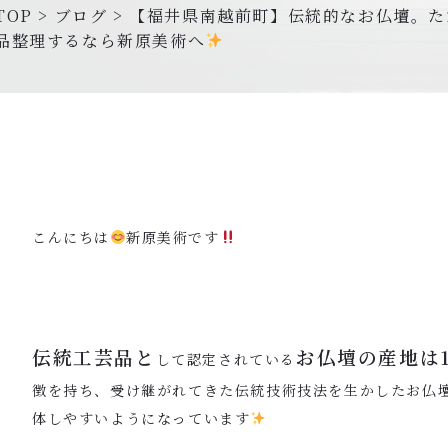
TOP
>
ブログ
>
【福井県南越前町】伝統的なお仏壇。た
品整理するなら新原美術へ
こんにちは
新原美術です
伝統工芸品と
お仏壇の産地は1
して認定されている
徴を持ち、受け継がれてきた伝統技術技法を生かしたお仏
体しやすいようになっています