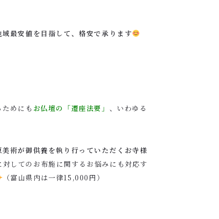
地域最安値を目指して、格安で承ります
るためにも
お仏壇の「遷座法要」
、いわゆる
原美術が御供養を執り行っていただくお寺様
に対してのお布施に関するお悩みにも対応す
（富山県内は一律15,000円）