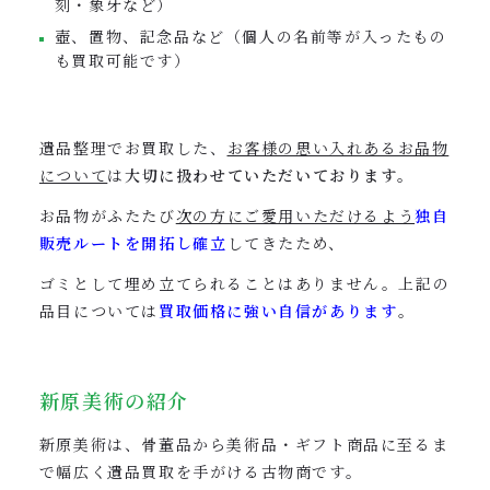
刻・象牙など）
壺、置物、記念品など（個人の名前等が入ったもの
も買取可能です）
遺品整理でお買取した、
お客様の思い入れあるお品物
について
は
大切に扱わせていただいております。
お品物がふたたび
次の方にご愛用いただけるよう
独自
販売ルートを開拓し確立
してきたため、
ゴミとして埋め立てられることはありません。上記の
品目については
買取価格に強い自信があります
。
新原美術の紹介
新原美術は、骨董品から美術品・ギフト商品に至るま
で幅広く遺品買取を手がける古物商です。