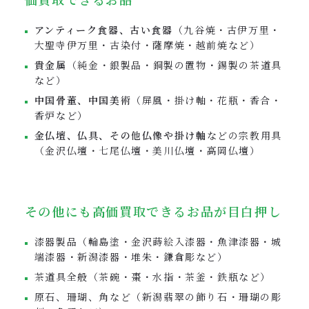
アンティーク食器、古い食器
（九谷焼・古伊万里・
大聖寺伊万里・古染付・薩摩焼・越前焼など）
貴金属
（純金・銀製品・銅製の置物・錫製の茶道具
など）
中国骨董、中国美術
（屏風・掛け軸・花瓶・香合・
香炉など）
金仏壇、仏具、その他仏像や掛け軸
などの宗教用具
（金沢仏壇・七尾仏壇・美川仏壇・高岡仏壇）
その他にも高価買取できるお品が目白押し
漆器製品（輪島塗・金沢蒔絵入漆器・魚津漆器・城
端漆器・新潟漆器・堆朱・鎌倉彫など）
茶道具全般（茶碗・棗・水指・茶釜・鉄瓶など）
原石、珊瑚、角など（新潟翡翠の飾り石・珊瑚の彫