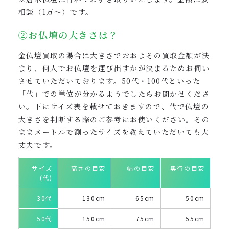
相談（1万〜）です。
②お仏壇の大きさは？
金仏壇買取の場合は大きさでおおよその買取金額が決
まり、何人でお仏壇を運び出すかが決まるためお伺い
させていただいております。50代・100代といった
「代」での単位が分かるようでしたらお聞かせくださ
い。下にサイズ表を載せておきますので、代で仏壇の
大きさを判断する際のご参考にお使いください。その
ままメートルで測ったサイズを教えていただいても大
丈夫です。
サイズ
高さの目安
幅の目安
奥行の目安
(代)
30代
130cm
65cm
50cm
50代
150cm
75cm
55cm