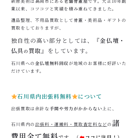
新原美術は高岡市にある
老舗骨董屋
です。大正10年創
業以来、コツコツと実績を積み重ねてきました。
遺品整理、不用品買取として骨董・美術品・ギフトの
買取をしておりますが、
独自性の高い部分としては、
『金仏壇・
仏具
買取』
をしています。
の
石川県への
金仏壇無料回収
が地域のお客様に好評いた
だけています。
石川県内出張料無料
について
出張買取は余計な
手間や労力がかからない
上に、
諸
石川県内の
出張料・運搬料・買取査定料など
の
費用全て
無料
です
（
⬅︎
ココに注目！）
。