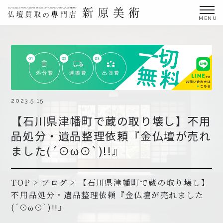
金仏壇の買取専門店新原美術とは？
仏壇買取サービス
買取ステップ・お仏壇処分の流れ
ブログ
2023.5.15
【石川県津幡町で蔵の取り壊し】不用
北陸三県外の方
品処分・遺品整理依頼『金仏壇が売れ
よくあるご質問
ました(´⊙ω⊙`)!!』
お申し込み・お問い合わせ
協力店募集について
TOP
>
ブログ
>
【石川県津幡町で蔵の取り壊し】
不用品処分・遺品整理依頼『金仏壇が売れました
(´⊙ω⊙`)!!』
お申し込み・お問い合わせ