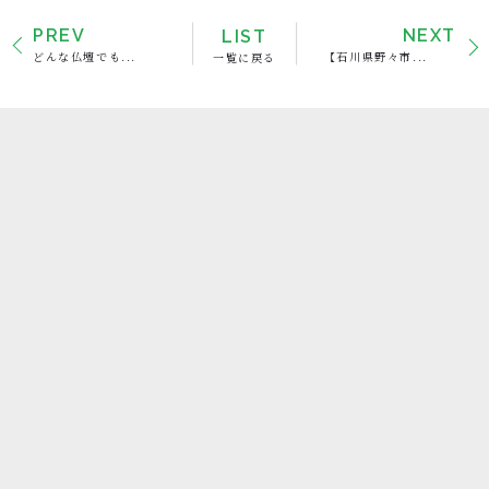
PREV
LIST
NEXT
どんな仏壇でも...
一覧に戻る
【石川県野々市...