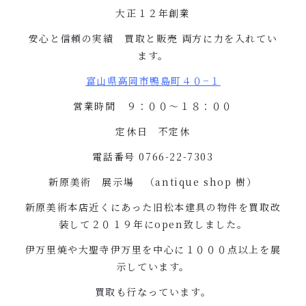
大正１２年創業
安心と信頼の実績 買取と販売
両方に力を入れてい
ます。
富山県高岡市鴨島町４０
−
１
営業時間 ９：００〜１８：００
定休日 不定休
電話番号
0766-22-7303
新原美術 展示場 （
antique shop
樹）
新原美術本店近くにあった旧松本建具の物件を買取改
装して２０１９年に
open
致しました。
伊万里焼や大聖寺伊万里を中心に１０００点以上を展
示しています。
買取も行なっています。