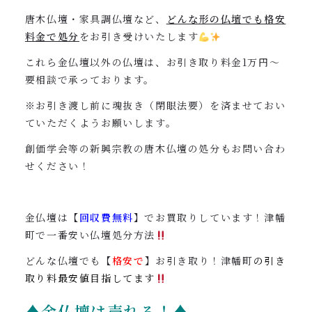
唐木仏壇・家具調仏壇など、
どんな形の仏壇でも格安
料金で処分
をお引き受けいたします
これら金仏壇以外の仏壇は、お引き取り料金1万円〜
要相談で承っております。
※お引き渡し前に魂抜き（閉眼法要）を済ませておい
ていただくようお願いします。
創価学会等の新興宗教の唐木仏壇の処分もお問い合わ
せください！
金仏壇は【
回収費無料
】でお買取りしています！津幡
町で一番安い仏壇処分方法
どんな仏壇でも【
格安で
】お引き取り！津幡町
の引き
取り料最安値目指してます
♦金仏壇は売れる！♦