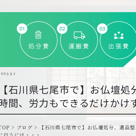
2023.5.1
【石川県七尾市で】お仏壇処
時間、労力もできるだけかけ
TOP
>
ブログ
>
【石川県七尾市で】お仏壇処分、遺品整
に行うには・・・