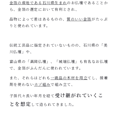
金箔の産地である石川県生まれ
のお仏壇であることか
ら、金箔の選定において有利とされ、
品物によって差はあるものの、
質のいい金箔
がたっぷ
りと使われています。
伝統工芸品に指定されていないものの、石川県の「美
川仏壇」や、
富山県の「高岡仏壇」、「城端仏壇」も有名なお仏壇
で、金箔がふんだんに使われています。
また、それらはどれも
一級品の木材を用立
てし、接着
剤を使わない
ホゾ組み
で組み立て、
受け継がれていくこ
子孫代々長い年月を経て
とを想定
して造られてきました。