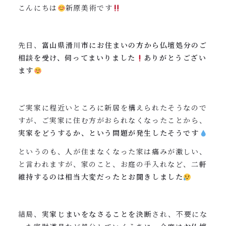
0120-962-856
こんにちは
新原美術です
受付時間：24時間受付 定休日：なし
先日、
富山県滑川市にお住まいの方から仏壇処分のご
相談を受け、伺ってまいりました
ありがとうござい
ます
ご実家に程近いところに新居を構えられたそうなので
すが、ご実家に住む方がおられなくなったことから、
実家をどうするか、という問題が発生したそうです
というのも、人が住まなくなった家は痛みが激しい、
と言われますが、家のこと、お庭の手入れなど、
二軒
維持するのは相当大変だったとお聞きしました
結局、
実家じまいをなさることを決断
され、不要にな