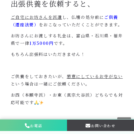
出張供養を依頼すると、
ご自宅にお坊さんを派遣
し、仏壇の処分前に
ご供養
（遷座法要）
をおこなっていただくことができます。
お坊さんにお渡しする礼金は、富山県・石川県・福井
県で一律
1万5000円
です。
もちろん出張料はいただきません！
ご供養をしておきたいが、
懇意にしているお寺がない
という場合は一緒にご依頼ください。
お西（本願寺派）・お東（真宗大谷派）どちらでも対
応可能です
新原美術では、処分前にお寺様に依頼し仏壇供養（遷
お電話
お問い合わせ
お問い合わせ・
相談はこちら
座法要）をしておくことをお勧めしています。