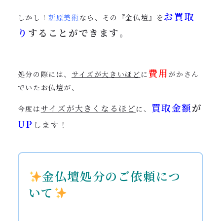
お買取
しかし！
新原美術
なら、その『金仏壇』を
り
することができます
。
費用
処分の際には、
サイズが大きいほど
に
がかさん
でいたお仏壇が、
買取金額
が
サイズが大きくなるほど
今度は
に、
UP
します！
金仏壇処分のご依頼につ
いて