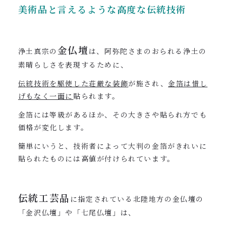
美術品と言えるような高度な伝統技術
金仏壇
浄土真宗の
は、阿弥陀さまのおられる浄土の
素晴らしさを表現するために、
伝統技術を駆使した荘厳な装飾
が施され、
金箔は惜し
げもなく一面に
貼られます。
金箔には等級があるほか、その大きさや貼られ方でも
価格が変化します。
簡単にいうと、技術者によって大判の金箔がきれいに
貼られたものには高値が付けられています。
伝統工芸品
に指定されている北陸地方の金仏壇の
「金沢仏壇」や「七尾仏壇」は、