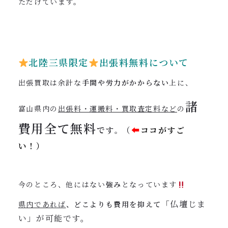
ただけています。
北陸三県限定
出張料無料について
出張買取は余計な
手間や労力がかからない
上に、
諸
富山県内の
出張料・運搬料・買取査定料など
の
費用全て
無料
です
（
⬅︎
ココがすご
。
い！）
今のところ、他にはない
強み
となっています
「仏壇じま
県内であれば
、どこよりも費用を抑えて
い」が可能です。