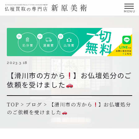
金仏壇の買取専門店新原美術とは？
仏壇買取サービス
買取ステップ・お仏壇処分の流れ
ブログ
2023.3.18
【滑川市の方から
】お仏壇処分のご
北陸三県外の方
依頼を受けました
よくあるご質問
お申し込み・お問い合わせ
TOP
>
ブログ
>
【滑川市の方から
】お仏壇処分
のご依頼を受けました
協力店募集について
お申し込み・お問い合わせ