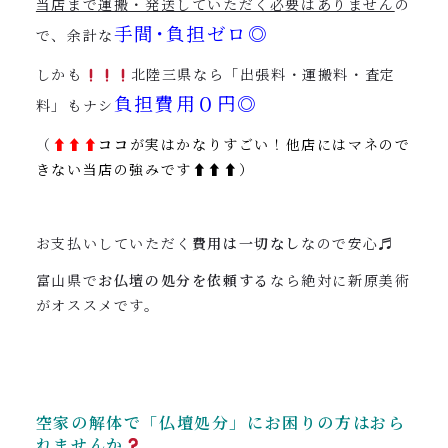
当店まで運搬・発送していただく必要はありません
の
手間･負担ゼロ◎
で、余計な
しかも
北陸三県なら「出張料・運搬料・査定
負担費用０円◎
料」もナシ
（
⬆︎
⬆︎⬆︎
ココ
が実はかなりすごい！他店にはマネので
きない当店の強みです⬆︎⬆︎⬆︎）
お支払いしていただく
費用は一切なし
なので安心♬
富山県で
お仏壇の処分を依頼する
なら絶対に新原美術
がオススメです。
空家の解体で「仏壇処分」にお困りの方はおら
れませんか