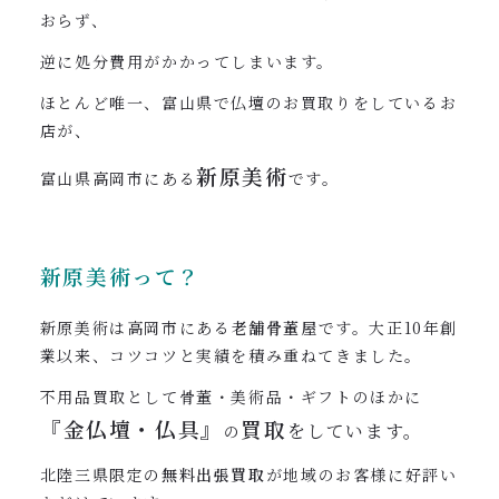
おらず、
逆に処分費用がかかってしまいます。
ほとんど唯一、富山県で仏壇のお買取りをしているお
店が、
新原美術
富山県高岡市にある
です。
新原美術って？
新原美術は高岡市にある
老舗骨董屋
です。大正10年創
業以来、コツコツと実績を積み重ねてきました。
不用品買取として骨董・美術品・ギフトのほかに
『
金仏壇・仏具』
買取
をしています。
の
北陸三県限定の
無料出張買取
が地域のお客様に好評い