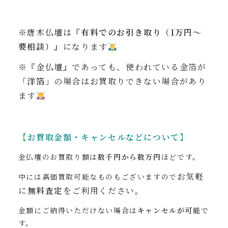
※唐木仏壇は『
有料でのお引き取り（1万円〜
要相談）
』になります
※『金仏壇』であっても、使われている金箔が
「洋箔」
の場合はお買取りできない場合があり
ます
【
お買取金額・キャンセルなどについて
】
金仏壇のお買取り額は
数千円から数万円
ほどです。
お気軽
中には高価買取可能なものもございますので
に
無料査定
をご利用ください。
金額にご納得いただけない場合は
キャンセルが可能
で
す。