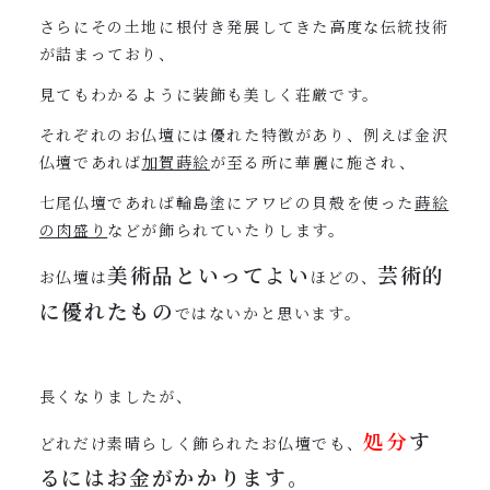
さらにその土地に根付き発展してきた高度な伝統技術
が詰まっており、
見てもわかるように装飾も美しく荘厳です。
それぞれのお仏壇には優れた特徴があり、例えば金沢
仏壇であれば
加賀蒔絵
が至る所に華麗に施され、
七尾仏壇であれば輪島塗にアワビの貝殻を使った
蒔絵
の肉盛り
などが飾られていたりします。
美術品といってよい
芸術的
お仏壇は
ほどの、
に優れたもの
ではないかと思います。
長くなりましたが、
処分
す
どれだけ素晴らしく飾られたお仏壇でも、
るにはお金がかかります
。