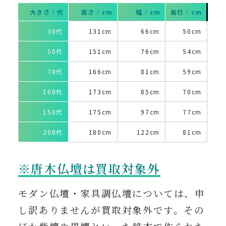
大きさ：代
高さ：cm
幅：cm
奥行：cm
30代
131cm
66cm
50cm
50代
151cm
76cm
54cm
70代
166cm
81cm
59cm
100代
173cm
85cm
70cm
150代
175cm
97cm
77cm
200代
180cm
122cm
81cm
※唐木仏壇は買取対象外
モダン仏壇・家具調仏壇については、申
し訳ありませんが買取対象外です。その