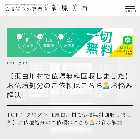
金仏壇の買取専門店新原美術とは？
仏壇買取サービス
買取ステップ・お仏壇処分の流れ
ブログ
2024.7.22
【東白川村で仏壇無料回収しました】
北陸三県外の方
お仏壇処分のご依頼はこちら
お悩み
よくあるご質問
解決
お申し込み・お問い合わせ
協力店募集について
TOP
>
ブログ
>
【東白川村で仏壇無料回収しまし
た】お仏壇処分のご依頼はこちら
お悩み解決
お申し込み・お問い合わせ