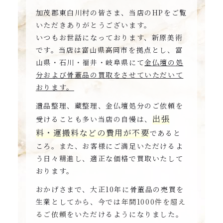
加茂郡東白川村の皆さま、当店のHPをご覧
いただきありがとうございます。
いつもお世話になっております、新原美術
です。当店は富山県高岡市を拠点とし、富
山県・石川・福井・岐阜県にて
金仏壇の処
分および骨董品の買取をさせていただいて
おります。
遺品整理、蔵整理、金仏壇処分のご依頼を
出張
受けることも多い当店の自慢は、
料・運搬料などの費用が不要
であると
ころ。また、お客様にご満足いただけるよ
う日々精進し、適正な価格で買取いたして
おります。
おかげさまで、大正10年に骨董品の売買を
生業としてから、今では
年間1000件を超え
るご依頼
をいただけるようになりました。