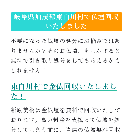
0120-962-856
受付時間：24時間受付 定休日：なし
岐阜県加茂郡東白川村で仏壇回収
いたしました
不要になった仏壇の処分にお悩みではあ
りませんか？そのお仏壇、もしかすると
無料で引き取り処分をしてもらえるかも
しれません！
東白川村で金仏回収いたしまし
た！
新原美術は金仏壇を無料で回収いたして
おります。高い料金を支払って
仏壇を処
分してしまう前に、当店の仏壇無料回収