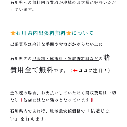
石川県への
無料回収買取
が地域のお客様に好評いただ
けています。
石川県内出張料無料
について
出張買取は余計な
手間や労力がかからない
上に、
諸
石川県内の
出張料・運搬料・買取査定料など
の
費用全て
無料
です
（
⬅︎
ココに注目！）
。
金仏壇の場合、お支払いしていただく
回収費用は一切
なし
他店にはない強みとなっています
「仏壇じま
石川県内であれば
、地域最安値価格で
い」を行えます。