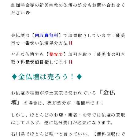
創価学会等の新興宗教の仏壇の処分もお問い合わせく
ださい☎︎
金仏壇は【
回収費無料
】でお買取りしています！能美
市で一番安い仏壇処分方法
どんな仏壇でも【
格安で
】お引き取り！能美市
の引き
取り料最安値目指してます
♦金仏壇は売ろう！♦
『金仏
お仏壇の種類が浄土真宗で使われている
壇』
の場合は、売却処分が一番簡単です！
しかし、ほとんどのお店・業者・お寺では仏壇の買取
はしておらず、逆に処分費用が必要になります。
石川県でほとんど唯一と言っていい、【無料回収付で