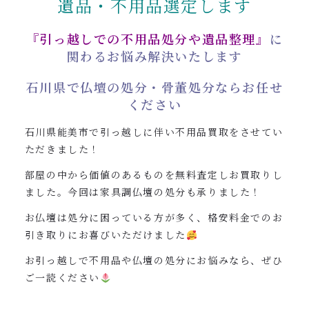
遺品・不用品選定します
0120-962-856
受付時間：24時間受付 定休日：なし
『引っ越しでの不用品処分や遺品整理』
に
関わるお悩み解決いたします
石川県で仏壇の処分・骨董処分ならお任せ
ください
石川県能美市で引っ越しに伴い不用品買取をさせてい
ただきました！
部屋の中から価値のあるものを無料査定しお買取りし
ました。今回は家具調仏壇の処分も承りました！
お仏壇は処分に困っている方が多く、格安料金でのお
引き取りにお喜びいただけました
お引っ越しで不用品や仏壇の処分にお悩みなら、ぜひ
ご一読ください