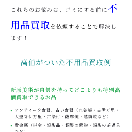
不
これらのお悩みは、ゴミにする前に
用品買取
を依頼することで
解決し
ます！
高値がついた不用品買取例
新原美術が自信を持ってどこよりも特別高
価買取できるお品
アンティーク食器、古い食器
（九谷焼・古伊万里・
大聖寺伊万里・古染付・薩摩焼・越前焼など）
貴金属
（純金・銀製品・銅製の置物・錫製の茶道具
など）