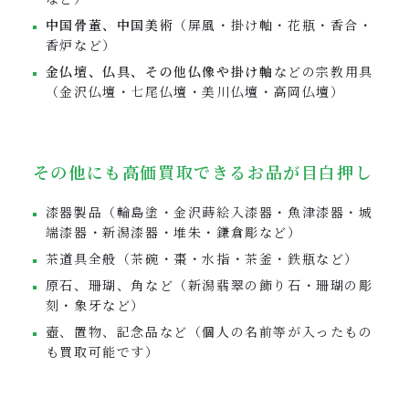
中国骨董、中国美術
（屏風・掛け軸・花瓶・香合・
香炉など）
金仏壇、仏具、その他仏像や掛け軸
などの宗教用具
（金沢仏壇・七尾仏壇・美川仏壇・高岡仏壇）
その他にも高価買取できるお品が目白押し
漆器製品（輪島塗・金沢蒔絵入漆器・魚津漆器・城
端漆器・新潟漆器・堆朱・鎌倉彫など）
茶道具全般（茶碗・棗・水指・茶釜・鉄瓶など）
原石、珊瑚、角など（新潟翡翠の飾り石・珊瑚の彫
刻・象牙など）
壺、置物、記念品など（個人の名前等が入ったもの
も買取可能です）