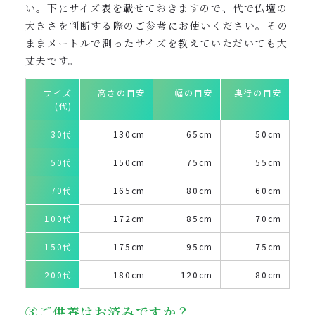
い。下にサイズ表を載せておきますので、代で仏壇の
大きさを判断する際のご参考にお使いください。その
ままメートルで測ったサイズを教えていただいても大
丈夫です。
サイズ
高さの目安
幅の目安
奥行の目安
(代)
30代
130cm
65cm
50cm
50代
150cm
75cm
55cm
70代
165cm
80cm
60cm
100代
172cm
85cm
70cm
150代
175cm
95cm
75cm
200代
180cm
120cm
80cm
③ご供養はお済みですか？