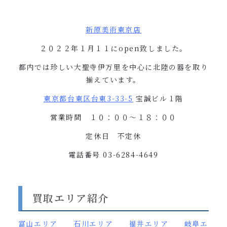
新原美術東京店
２０２２年１月１１に
open
致しました。
都内では珍しい大聖寺伊万里を中心に北陸の器を取り
揃えています。
東京都台東区台東
3-33-5
宝誠ビル１階
営業時間 １０：００〜１８：００
定休日 不定休
電話番号
03-6284-4649
買取エリア紹介
富山
エリア
石川エリア
福井エリア
岐阜エ