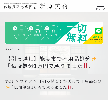
金仏壇の買取専門店新原美術とは？
仏壇買取サービス
買取ステップ・お仏壇処分の流れ
ブログ
2023.5.2
【引っ越し】能美市で不用品処分
北陸三県外の方
『仏壇処分1万円で承りました
』
よくあるご質問
お申し込み・お問い合わせ
TOP
>
ブログ
>
【引っ越し】能美市で不用品処分
『仏壇処分1万円で承りました
』
協力店募集について
お申し込み・お問い合わせ