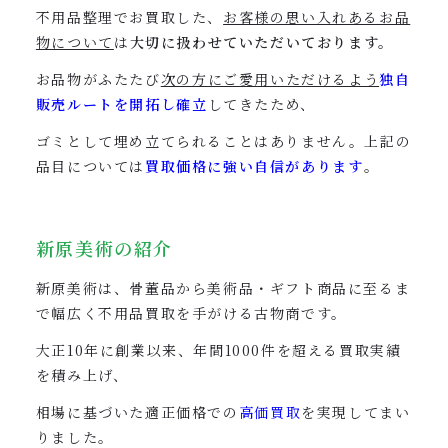
不用品整理でお買取した、
お客様の思い入れあるお品
物について
は
大切に扱わせていただいております。
お品物がふたたび
次の方にご愛用いただけるよう
独自
販売ルートを開拓し確立
してきたため、
ゴミとして埋め立てられることはありません。上記の
品目については
買取価格に強い自信があります
。
新原美術の紹介
新原美術は、骨董品から美術品・ギフト商品に至るま
で幅広く不用品買取を手がける古物商です。
大正10年に創業以来、年間1000件を超える買取実績
を積み上げ、
相場に基づいた
適正価格での
高価買取
を実現してまい
りました。