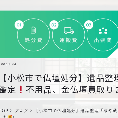
2023.4.24
【小松市で仏壇処分】遺品整
鑑定
不用品、金仏壇買取り
TOP
>
ブログ
>
【小松市で仏壇処分】遺品整理『家や蔵
した
』