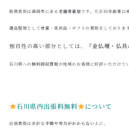
新原美術は高岡市にある
老舗骨董屋
です。大正10年創業以
遺品整理として骨董・美術品・ギフトの買取をしておりま
独自性の高い部分としては、
『金仏壇・仏具
石川県への
無料回収買取
が地域のお客様に好評いただけて
石川県内出張料無料
について
出張買取は余計な
手間や労力がかからない
上に、