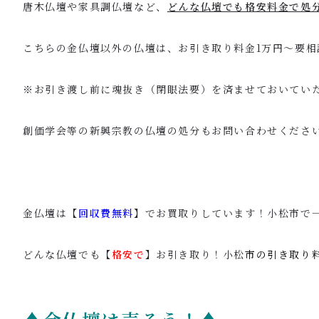
唐木仏壇や家具調仏壇など、
どんな仏壇でも格安料金で処
こちらの金仏壇以外の仏壇は、お引き取り料金1万円〜要相
※お引き渡し前に魂抜き（閉眼法要）を済ませておいてい
創価学会等の新興宗教の仏壇の処分もお問い合わせください
金仏壇は【
回収費無料
】でお買取りしています！小松市で
どんな仏壇でも【
格安で
】お引き取り！小松
市の引き取り