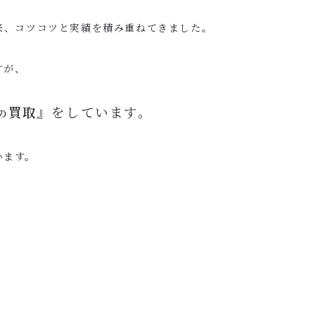
来、コツコツと実績を積み重ねてきました。
すが、
買取』
をしています。
の
います。