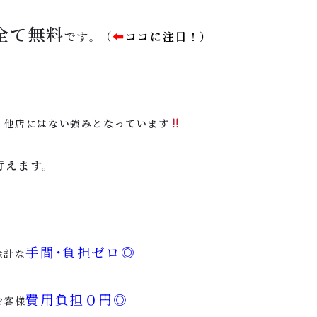
全て
無料
です
（
⬅︎
ココに注目！）
。
他店にはない強みとなっています
行えます。
手間･負担ゼロ◎
余計な
費用負担０円◎
お客様