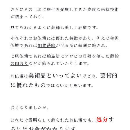
さらにその土地に根付き発展してきた高度な伝統技術
が詰まっており、
見てもわかるように装飾も美しく荘厳です。
それぞれのお仏壇には優れた特徴があり、例えば金沢
仏壇であれば
加賀蒔絵
が至る所に華麗に施され、
七尾仏壇であれば輪島塗にアワビの貝殻を使った
蒔絵
の肉盛り
などが飾られていたりします。
美術品といってよい
芸術的
お仏壇は
ほどの、
に優れたもの
ではないかと思います。
長くなりましたが、
処分
す
どれだけ素晴らしく飾られたお仏壇でも、
るにはお金がかかります
。