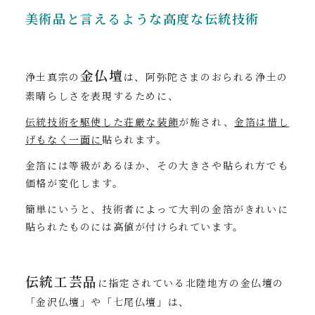
美術品と言えるような高度な伝統技術
金仏壇
浄土真宗の
は、阿弥陀さまのおられる浄土の
素晴らしさを表現するために、
伝統技術を駆使した荘厳な装飾
が施され、
金箔は惜し
げもなく一面に
貼られます。
金箔には等級があるほか、その大きさや貼られ方でも
価格が変化します。
簡単にいうと、技術者によって大判の金箔がきれいに
貼られたものには高値が付けられています。
伝統工芸品
に指定されている北陸地方の金仏壇の
「金沢仏壇」や「七尾仏壇」は、