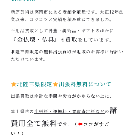
新原美術は高岡市にある
老舗骨董屋
です。大正12年創
業以来、コツコツと実績を積み重ねてきました。
不用品買取として骨董・美術品・ギフトのほかに
『
金仏壇・仏具』
買取
をしています。
の
北陸三県限定の
無料出張買取
が地域のお客様に好評い
ただけています。
北陸三県限定
出張料無料について
出張買取は余計な
手間や労力がかからない
上に、
諸
富山県内の
出張料・運搬料・買取査定料など
の
費用全て
無料
です
（
⬅︎
ココがすご
。
い！）