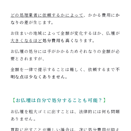
どの処理業者に依頼するかによって
、かかる費用に
か
なりの差
が生じます。
お住まいの地域によって金額が変化するほか、仏壇が
大きくなるほど
処分費用も高く
なります。
お仏壇の処分には手がかかるためそれなりの金額が必
要とされますが、
金額を一律で提示することは難しく、依頼するまで
不
明な点は少なくありません
。
【
お仏壇は
自分で処分することも可能？
】
お仏壇を粗大ゴミに出すことは、法律的には何も問題
ありません。
買取に出すことが難しい場合は、次に処分費用が抑え