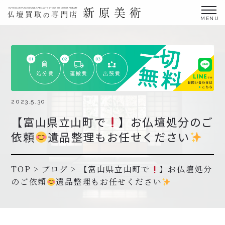
金仏壇の買取専門店新原美術とは？
仏壇買取サービス
買取ステップ・お仏壇処分の流れ
ブログ
2023.5.30
【富山県立山町で
】お仏壇処分のご
北陸三県外の方
依頼
遺品整理もお任せください
よくあるご質問
お申し込み・お問い合わせ
TOP
>
ブログ
>
【富山県立山町で
】お仏壇処分
のご依頼
遺品整理もお任せください
協力店募集について
お申し込み・お問い合わせ