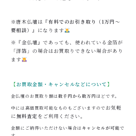
※唐木仏壇は『
有料でのお引き取り（1万円〜
要相談）
』になります
※『金仏壇』であっても、使われている金箔が
「洋箔」
の場合はお買取りできない場合があり
ます
【
お買取金額・キャンセルなどについて
】
金仏壇のお買取り額は
数千円から数万円
ほどです。
お気軽
中には高価買取可能なものもございますので
に
無料査定
をご利用ください。
金額にご納得いただけない場合は
キャンセルが可能
で
す。