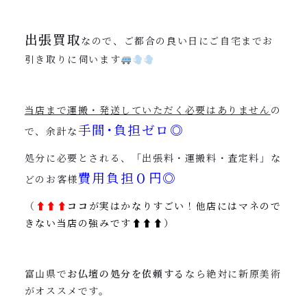
出張買取
なので、ご都合の良い日にご自宅までお
引き取りに伺います
当店まで運搬・発送していただく必要はありません
の
手間･負担ゼロ◎
で、余計な
処分に必要とされる、「出張料・運搬料・査定料」な
費用負担０円◎
どのお客様
（
⬆︎
⬆︎⬆︎
ココ
が実はかなりすごい！他店にはマネので
きない当店の強みです⬆︎⬆︎⬆︎）
富山県で
お仏壇の処分を依頼する
なら絶対に新原美術
がオススメです。