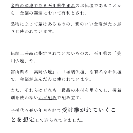
金箔の産地である石川県生まれ
のお仏壇であることか
ら、金箔の選定において有利とされ、
品物によって差はあるものの、
質のいい金箔
がたっぷ
りと使われています。
伝統工芸品に指定されていないものの、石川県の「美
川仏壇」や、
富山県の「高岡仏壇」、「城端仏壇」も有名なお仏壇
で、金箔がふんだんに使われています。
また、それらはどれも
一級品の木材を用立
てし、接着
剤を使わない
ホゾ組み
で組み立て、
受け継がれていくこ
子孫代々長い年月を経て
とを想定
して造られてきました。