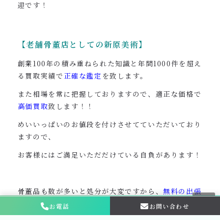
迎です！
【老舗骨董店としての新原美術】
創業100年の積み重ねられた知識と年間1000件を超え
る買取実績で
正確な鑑定
を致します。
また相場を常に把握しておりますので、適正な価格で
高価買取
致します！！
めいいっぱいのお値段を付けさせてていただいており
ますので、
お客様にはご満足いただだけている自負があります！
骨董品も数が多いと処分が大変ですから、
無料の出張
買取
はお喜びいただけているようで、
お電話
お問い合わせ
お問い合わせ・
相談はこちら