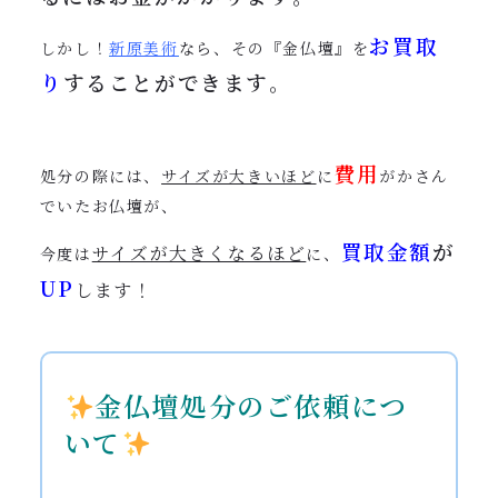
お買取
しかし！
新原美術
なら、その『金仏壇』を
り
することができます
。
費用
処分の際には、
サイズが大きいほど
に
がかさん
でいたお仏壇が、
買取金額
が
サイズが大きくなるほど
今度は
に、
UP
します！
金仏壇処分のご依頼につ
いて